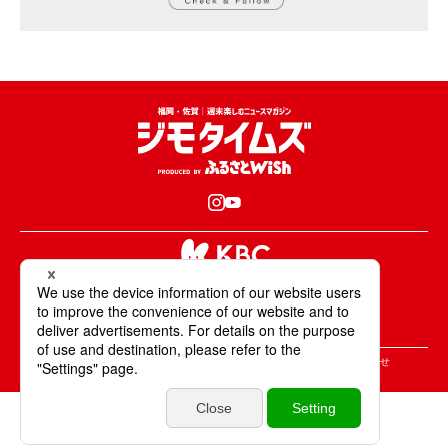
KBCが取材・撮影した情報・映像は国内外の
テレビ・ラジオ・インターネットなどで放送・配信します。
All Rights Reserved. Copyright © KBC Co.,Ltd.
＞ジモタイムズについて
＞広告掲載のご案内
＞お問合せ
＞個人情報の取り扱いについて
＞サイトポリシーについて
毎日パン日和
特集
エリア
いいね
投稿