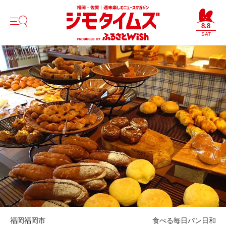
8.8
SAT
福岡
福岡市
食べる
毎日パン日和