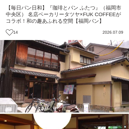
【毎日パン日和】『珈琲とパン ふたつ』（福岡市
中央区） 名店ベーカリータツヤ×FUK COFFEEが
コラボ！和の趣あふれる空間【福岡パン】
14
2026.07.09