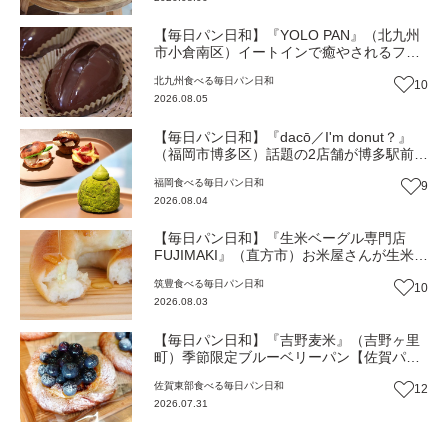
【毎日パン日和】『YOLO PAN』（北九州
市小倉南区）イートインで癒やされるフワ
フワのほっこりパン屋【福岡パン】
北九州
食べる
毎日パン日和
10
2026.08.05
【毎日パン日和】『dacō／I'm donut？』
（福岡市博多区）話題の2店舗が博多駅前に
同時オープン！店舗限定の新商品も【福岡
福岡
食べる
毎日パン日和
9
パン】
2026.08.04
【毎日パン日和】『生米ベーグル専門店
FUJIMAKI』（直方市）お米屋さんが生米か
ら作るモチモチベーグル【福岡パン】
筑豊
食べる
毎日パン日和
10
2026.08.03
【毎日パン日和】『吉野麦米』（吉野ヶ里
町）季節限定ブルーベリーパン【佐賀パ
ン】
佐賀東部
食べる
毎日パン日和
12
2026.07.31