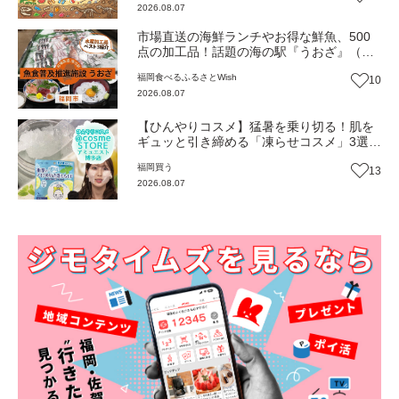
2026.08.07
市場直送の海鮮ランチやお得な鮮魚、500
点の加工品！話題の海の駅『うおざ』（福
岡市・長浜）【ふるさとWish】
福岡
食べる
ふるさとWish
10
2026.08.07
【ひんやりコスメ】猛暑を乗り切る！肌を
ギュッと引き締める「凍らせコスメ」3選
【トレンド】
福岡
買う
13
2026.08.07