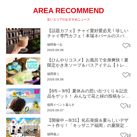
AREA RECOMMEND
近いエリアのおすすめニュース
【話題カフェ】チャイ愛好愛必見！珍しい
チャイ専門カフェ！本場ネパールのスパイ
スが香る『THE AU』がリニューアルオープ
福岡
食べる
1
ン（福岡市南区）【まち歩き】
2026.08.08
【ひんやりコスメ】お風呂で全身爽快！夏
限定かき氷ソープ＆バスアイテム【トレン
ド】
福岡
買う
2
2026.08.08
【8/5～9/9】夏休みの思い出づくり＆記念
品をゲット！ みんなで花と緑の投稿をシェ
アしながら 「夏の一花ミッション」にチャ
福岡
イベント
暮らす
12
レンジ【一人一花はなきん便り】Vol.55
2026.08.07
【開催中～8/31】化石発掘＆夏らしいデザ
ート作り！「キッザニア福岡」の夏限定ア
クティビティが熱い‼（福岡市博多区）
福岡
遊ぶ
10