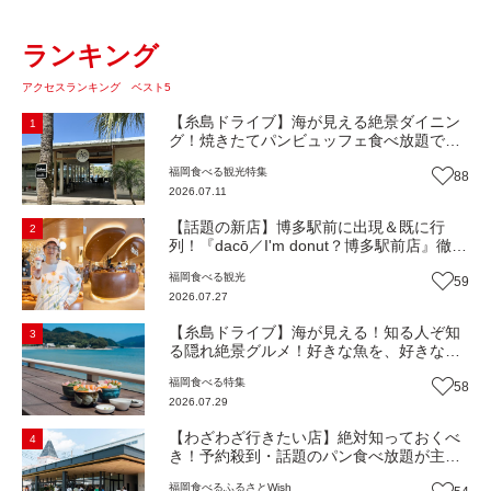
ランキング
アクセスランキング ベスト5
【糸島ドライブ】海が見える絶景ダイニン
1
グ！焼きたてパンビュッフェ食べ放題で大
人気！糸島市二丈にニューオープン『Ibiza
福岡
食べる
観光
特集
88
Beach Cafe』（福岡・糸島市）【まち歩
2026.07.11
き】
【話題の新店】博多駅前に出現＆既に行
2
列！『dacō／I'm donut？博多駅前店』徹底
解剖！オーナーシェフ平子さんに聞いた楽
福岡
食べる
観光
59
しみ方＆イチオシメニューも紹介！（福岡
2026.07.27
市博多区）【まち歩き】
【糸島ドライブ】海が見える！知る人ぞ知
3
る隠れ絶景グルメ！好きな魚を、好きなだ
け！海鮮丼ランチビュッフェ『いとはん食
福岡
食べる
特集
58
堂』（福岡市西区）【まち歩き】
2026.07.29
【わざわざ行きたい店】絶対知っておくべ
4
き！予約殺到・話題のパン食べ放題が主
役！地域の愛されビュッフェレストラン
福岡
食べる
ふるさとWish