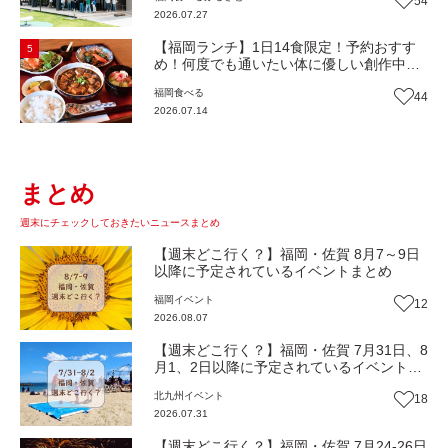
54
『bound garden』（福岡・新宮町）【まち
2026.07.27
歩き】
【福岡ランチ】1日14食限定！予約おすす
5
め！何度でも通いたい体に優しい創作中華
『いまここ太宰府』（福岡・太宰府市）
福岡
食べる
44
【まち歩き】
2026.07.14
まとめ
週末にチェックしておきたいニュースまとめ
【週末どこ行く？】福岡・佐賀 8月7～9日
以降に予定されているイベントまとめ
福岡
イベント
12
2026.08.07
【週末どこ行く？】福岡・佐賀 7月31日、8
月1、2日以降に予定されているイベントま
とめ
北九州
イベント
18
2026.07.31
【週末どこ行く？】福岡・佐賀 7月24-26日