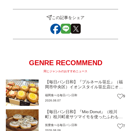
この記事をシェア
GENRE RECOMMEND
同じジャンルのおすすめニュース
【毎日パン日和】『プルネール笹丘』（福
岡市中央区）イオンスタイル笹丘店にオー
プン！従業員みんなで作り上げる地域密着
福岡
食べる
毎日パン日和
9
パン【福岡パン】
2026.08.07
【毎日パン日和】『Mio:Donut』（桂川
町）桂川町産サツマイモを使ったふわもち
食感ドーナツ【福岡パン】
筑豊
食べる
毎日パン日和
7
2026.08.06