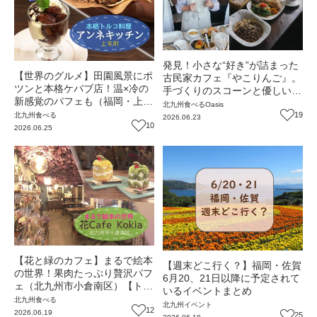
発見！小さな“好き”が詰まった
【世界のグルメ】田園風景にポ
古民家カフェ『やこりんご』。
ツンと本格ケバブ店！温×冷の
手づくりのスコーンと優しい時
新感覚のパフェも（福岡・上毛
間に癒やされる、週末の小さな
北九州
食べる
Oasis
町）【トレンド】
冒険へ（福岡・岡垣町）
19
北九州
食べる
2026.06.23
10
【Oasis～心の休息地をめぐる
2026.06.25
旅～】
【花と緑のカフェ】まるで絵本
【週末どこ行く？】福岡・佐賀
の世界！果肉たっぷり贅沢パフ
6月20、21日以降に予定されて
ェ（北九州市小倉南区）【トレ
いるイベントまとめ
ンド】
北九州
食べる
北九州
イベント
12
2026.06.19
25