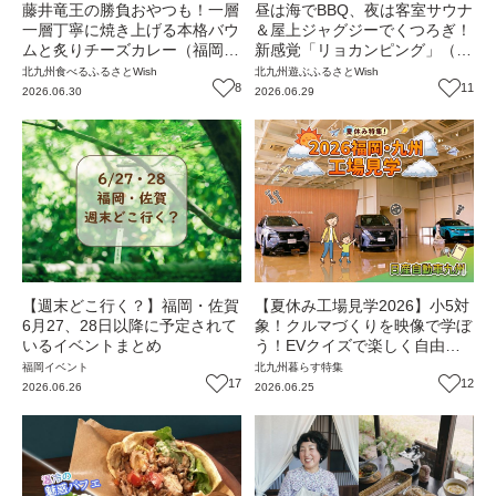
藤井竜王の勝負おやつも！一層
昼は海でBBQ、夜は客室サウナ
一層丁寧に焼き上げる本格バウ
＆屋上ジャグジーでくつろぎ！
ムと炙りチーズカレー（福岡・
新感覚「リョカンピング」（福
遠賀町）【ふるさとWish】
岡・岡垣町）【ふるさと
北九州
食べる
ふるさとWish
北九州
遊ぶ
ふるさとWish
8
Wish】
11
2026.06.30
2026.06.29
【週末どこ行く？】福岡・佐賀
【夏休み工場見学2026】小5対
6月27、28日以降に予定されて
象！クルマづくりを映像で学ぼ
いるイベントまとめ
う！EVクイズで楽しく自由研
究も『日産自動車九州』（福
福岡
イベント
北九州
暮らす
特集
17
岡・苅田町）
12
2026.06.26
2026.06.25