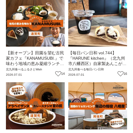
【新オープン】田園を望む古民
【毎日パン日和 vol.744】
家カフェ『KANAMUSUBI.』で
『HARUNE kitchen』（北九州
味わう地域の恵み凝縮ランチ
市八幡西区）自家製あんこが自
（福岡・遠賀町）【ふるさと
慢のパンとできたてフォカッチ
北九州
食べる
ふるさとWish
北九州
食べる
毎日パン日和
Wish】
14
ャ【福岡パン】
16
2026.07.01
2026.07.01