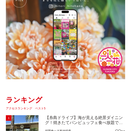
ランキング
アクセスランキング ベスト5
【糸島ドライブ】海が見える絶景ダイニン
1
グ！焼きたてパンビュッフェ食べ放題で大
人気！糸島市二丈にニューオープン『Ibiza
福岡
食べる
観光
特集