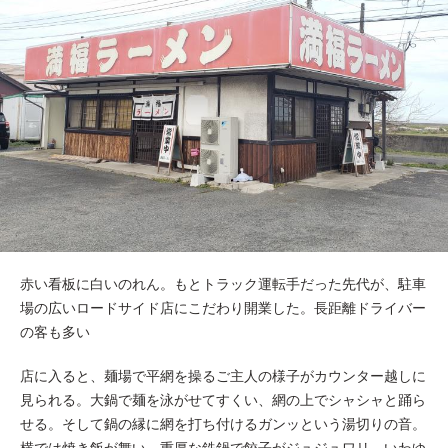
赤い看板に白いのれん。もとトラック運転手だった先代が、駐車
場の広いロードサイド店にこだわり開業した。長距離ドライバー
の客も多い
店に入ると、麺場で平網を操るご主人の様子がカウンター越しに
見られる。大鍋で麺を泳がせてすくい、網の上でシャシャと踊ら
せる。そして鍋の縁に網を打ち付けるガンッという湯切りの音。
横では焼き飯が舞い、重厚な鉄鍋で餃子がジュジュワリ。いわゆ