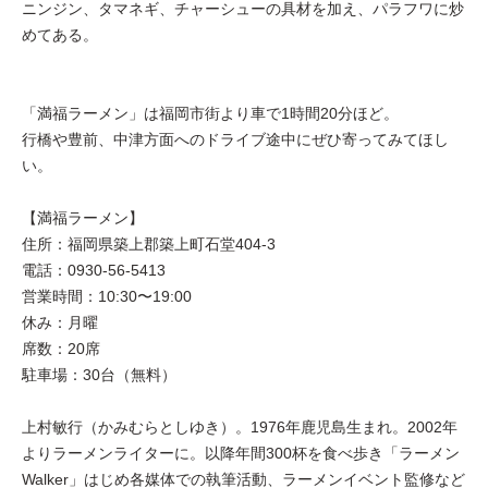
ニンジン、タマネギ、チャーシューの具材を加え、パラフワに炒
めてある。
「満福ラーメン」は福岡市街より車で1時間20分ほど。
行橋や豊前、中津方面へのドライブ途中にぜひ寄ってみてほし
い。
【満福ラーメン】
住所：福岡県築上郡築上町石堂404-3
電話：0930-56-5413
営業時間：10:30〜19:00
休み：月曜
席数：20席
駐車場：30台（無料）
上村敏行（かみむらとしゆき）。1976年鹿児島生まれ。2002年
よりラーメンライターに。以降年間300杯を食べ歩き「ラーメン
Walker」はじめ各媒体での執筆活動、ラーメンイベント監修など