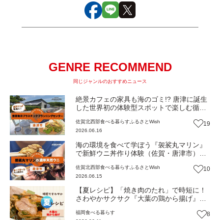
GENRE RECOMMEND
同じジャンルのおすすめニュース
絶景カフェの家具も海のゴミ!? 唐津に誕生
した世界初の体験型スポットで楽しむ循環
型グルメ（佐賀・唐津市）【ふるさと
佐賀北西部
食べる
暮らす
ふるさとWish
19
Wish】
2026.06.16
海の環境を食べて学ぼう『袈裟丸マリン』
で新鮮ウニ丼作り体験（佐賀・唐津市）
【ふるさとWish】
佐賀北西部
食べる
暮らす
ふるさとWish
10
2026.06.15
【夏レシピ】「焼き肉のたれ」で時短に！
さわやかサクサク『大葉の鶏から揚げ』
【トレンド】
福岡
食べる
暮らす
8