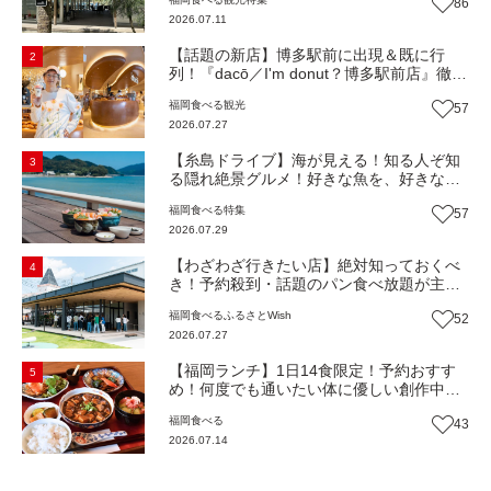
86
Beach Cafe』（福岡・糸島市）【まち歩
2026.07.11
き】
【話題の新店】博多駅前に出現＆既に行
2
列！『dacō／I'm donut？博多駅前店』徹底
解剖！オーナーシェフ平子さんに聞いた楽
福岡
食べる
観光
57
しみ方＆イチオシメニューも紹介！（福岡
2026.07.27
市博多区）【まち歩き】
【糸島ドライブ】海が見える！知る人ぞ知
3
る隠れ絶景グルメ！好きな魚を、好きなだ
け！海鮮丼ランチビュッフェ『いとはん食
福岡
食べる
特集
57
堂』（福岡市西区）【まち歩き】
2026.07.29
【わざわざ行きたい店】絶対知っておくべ
4
き！予約殺到・話題のパン食べ放題が主
役！地域の愛されビュッフェレストラン
福岡
食べる
ふるさとWish
52
『bound garden』（福岡・新宮町）【まち
2026.07.27
歩き】
【福岡ランチ】1日14食限定！予約おすす
5
め！何度でも通いたい体に優しい創作中華
『いまここ太宰府』（福岡・太宰府市）
福岡
食べる
43
【まち歩き】
2026.07.14