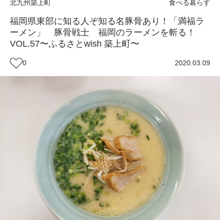
北九州
築上町
食べる
暮らす
福岡県東部に知る人ぞ知る名豚骨あり！「満福ラ
ーメン」 豚骨戦士 福岡のラーメンを斬る！
VOL.57〜ふるさとwish 築上町〜
0
2020.03.09