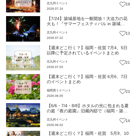
北九州
イベント
19
2026.07.24
【7/24】築城基地を一般開放！大迫力の花
火も！『サマーフェスティバル in 築城
2026』（福岡・築上町）【イベント】
北九州
イベント
13
2026.07.22
【週末どこ行く？】福岡・佐賀 7月4、5日
以降に予定されているイベントまとめ
北九州
イベント
21
2026.07.03
【週末どこ行く？】福岡・佐賀 6月6、7日
のイベントまとめ
福岡
買う
イベント
23
2026.06.05
【6/6・7/4・8/8】ホタルの光に包まれる夏
の庭『夜の庭園』旧藏内邸で（福岡・築上
町）【イベント】
北九州
イベント
14
2026.06.02
【週末どこ行く？】福岡・佐賀 5月9、10