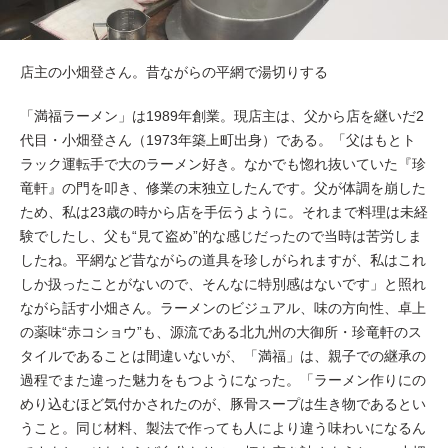
店主の小畑登さん。昔ながらの平網で湯切りする
「満福ラーメン」は1989年創業。現店主は、父から店を継いだ2
代目・小畑登さん（1973年築上町出身）である。「父はもとト
ラック運転手で大のラーメン好き。なかでも惚れ抜いていた『珍
竜軒』の門を叩き、修業の末独立したんです。父が体調を崩した
ため、私は23歳の時から店を手伝うように。それまで料理は未経
験でしたし、父も“見て盗め”的な感じだったので当時は苦労しま
したね。平網など昔ながらの道具を珍しがられますが、私はこれ
しか扱ったことがないので、そんなに特別感はないです」と照れ
ながら話す小畑さん。ラーメンのビジュアル、味の方向性、卓上
の薬味“赤コショウ”も、源流である北九州の大御所・珍竜軒のス
タイルであることは間違いないが、「満福」は、親子での継承の
過程でまた違った魅力をもつようになった。「ラーメン作りにの
めり込むほど気付かされたのが、豚骨スープは生き物であるとい
うこと。同じ材料、製法で作っても人により違う味わいになるん