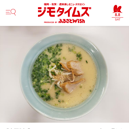
8.8
SAT