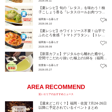
2026.06.11
【夏レシピ】旬の「レタス」を味わう！柚
子こしょう香る『レタスロールお肉つつ
み』【トレンド】
福岡
食べる
暮らす
8
2026.06.10
【夏レシピ】ホワイトソース不要！山芋で
ふわとろ食感『トマトグラタン』【トレン
ド】
福岡
食べる
暮らす
7
2026.06.09
【新茶カフェ】デジタルから離れた癒やし
空間でこだわり抜いた極上の1杯を（福岡・
直方市）【トレンド】
筑豊
食べる
暮らす
5
2026.05.27
AREA RECOMMEND
近いエリアのおすすめニュース
【週末どこ行く？】福岡・佐賀 7月24-26日
以降に予定されているイベントまとめ