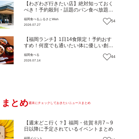
【わざわざ行きたい店】絶対知っておく
べき！予約殺到・話題のパン食べ放題が
主役！地域の愛されビュッフェレストラ
福岡
食べる
ふるさとWish
54
ン『bound garden』（福岡・新宮町）
2026.07.27
【まち歩き】
【福岡ランチ】1日14食限定！予約おす
すめ！何度でも通いたい体に優しい創作
中華『いまここ太宰府』（福岡・太宰府
福岡
食べる
44
市）【まち歩き】
2026.07.14
まとめ
週末にチェックしておきたいニュースまとめ
【週末どこ行く？】福岡・佐賀 8月7～9
日以降に予定されているイベントまとめ
福岡
イベント