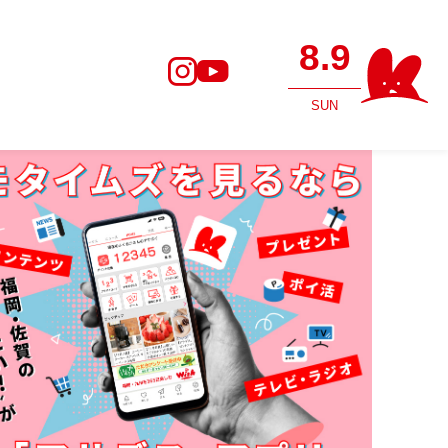
8.9
SUN