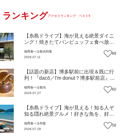
ランキング
アクセスランキング ベスト5
【糸島ドライブ】海が見える絶景ダイニ
ング！焼きたてパンビュッフェ食べ放題
で大人気！糸島市二丈にニューオープン
福岡
食べる
観光
特集
88
『Ibiza Beach Cafe』（福岡・糸島市）
2026.07.11
【まち歩き】
【話題の新店】博多駅前に出現＆既に行
列！『dacō／I'm donut？博多駅前店』徹
底解剖！オーナーシェフ平子さんに聞い
福岡
食べる
観光
60
た楽しみ方＆イチオシメニューも紹介！
2026.07.27
（福岡市博多区）【まち歩き】
【糸島ドライブ】海が見える！知る人ぞ
知る隠れ絶景グルメ！好きな魚を、好き
なだけ！海鮮丼ランチビュッフェ『いと
福岡
食べる
特集
58
はん食堂』（福岡市西区）【まち歩き】
2026.07.29