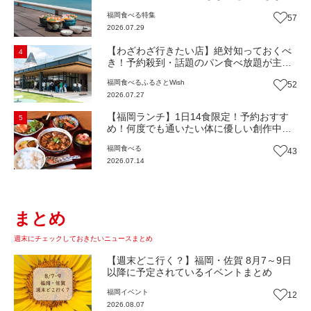
け！海鮮丼ランチビュッフェ『いとはん食
福岡
食べる
特集
57
堂』（福岡市西区）【まち歩き】
2026.07.29
【わざわざ行きたい店】絶対知っておくべ
4
き！予約殺到・話題のパン食べ放題が主
役！地域の愛されビュッフェレストラン
福岡
食べる
ふるさとWish
52
『bound garden』（福岡・新宮町）【まち
2026.07.27
歩き】
【福岡ランチ】1日14食限定！予約おすす
5
め！何度でも通いたい体に優しい創作中華
『いまここ太宰府』（福岡・太宰府市）
福岡
食べる
43
【まち歩き】
2026.07.14
まとめ
週末にチェックしておきたいニュースまとめ
【週末どこ行く？】福岡・佐賀 8月7～9日
以降に予定されているイベントまとめ
福岡
イベント
12
2026.08.07