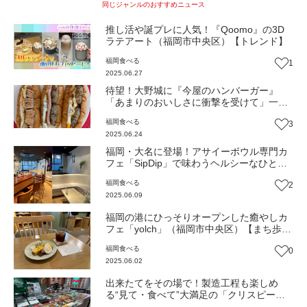
同じジャンルのおすすめニュース
推し活や誕プレに人気！『Qoomo』の3D
ラテアート（福岡市中央区）【トレンド】
福岡
食べる
1
2025.06.27
待望！大野城に『今屋のハンバーガー』
「あまりのおいしさに衝撃を受けて」一か
ら修業→開店へ【ニューオープン】
福岡
食べる
3
2025.06.24
福岡・大名に登場！アサイーボウル専門カ
フェ「SipDip」で味わうヘルシーなひとと
き（福岡市中央区）【まち歩き】
福岡
食べる
2
2025.06.09
福岡の港にひっそりオープンした癒やしカ
フェ「yolch」（福岡市中央区）【まち歩
き】
福岡
食べる
0
2025.06.02
出来たてをその場で！製造工程も楽しめ
る“見て・食べて”大満足の「クリスピー・
クリーム・ドーナツ」がキャナルに登場