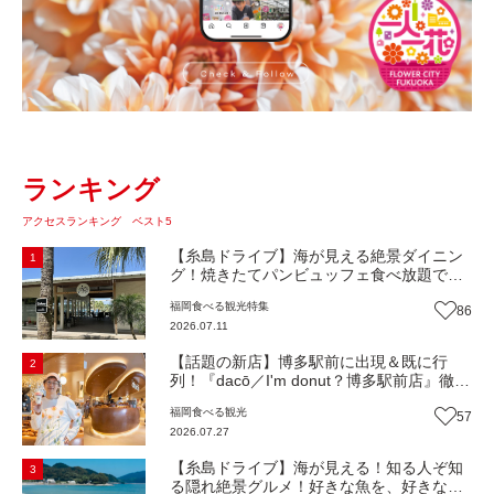
ランキング
アクセスランキング ベスト5
【糸島ドライブ】海が見える絶景ダイニン
1
グ！焼きたてパンビュッフェ食べ放題で大
人気！糸島市二丈にニューオープン『Ibiza
福岡
食べる
観光
特集
86
Beach Cafe』（福岡・糸島市）【まち歩
2026.07.11
き】
【話題の新店】博多駅前に出現＆既に行
2
列！『dacō／I'm donut？博多駅前店』徹底
解剖！オーナーシェフ平子さんに聞いた楽
福岡
食べる
観光
57
しみ方＆イチオシメニューも紹介！（福岡
2026.07.27
市博多区）【まち歩き】
【糸島ドライブ】海が見える！知る人ぞ知
3
る隠れ絶景グルメ！好きな魚を、好きなだ