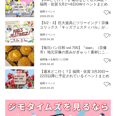
福岡・佐賀 5月2〜6日GWイベントまとめ
福岡
イベント
8
2026.05.01
【5/2・3】巨大遊具にツリーイング！宗像
ユリックス『キッズフェスティバル』が今
年もスゴい！
福岡
イベント
7
2026.04.30
【毎日パン日和 vol.705】『sian』（宗像
市）地元宗像の恵みがぎゅっ！素材にこだ
わる地域密着の店【福岡パン】
福岡
食べる
毎日パン日和
9
2026.04.20
【週末どこ行く？】福岡・佐賀 3月20日〜
22日以降に予定されているイベントまとめ
福岡
イベント
5
2026.03.20