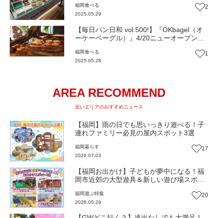
福岡
食べる
2
（福岡市博多区）【まち歩き】
2025.05.29
【毎日パン日和 vol.500!】『OKbagel（オ
ーケーベーグル）』4/20ニューオープン！
（糸島市）【福岡パン】
福岡
食べる
1
2025.05.28
AREA RECOMMEND
近いエリアのおすすめニュース
【福岡】雨の日でも思いっきり遊べる！子
連れファミリー必見の屋内スポット3選
福岡
暮らす
17
2026.07.03
【福岡お出かけ】子どもが夢中になる！福
岡市近郊の大型遊具＆新しい遊び場スポッ
ト｜福岡・春日・大野城・宗像
福岡
遊ぶ
特集
20
2026.05.29
【GWどこ行く？】遠出なしでも大満足！