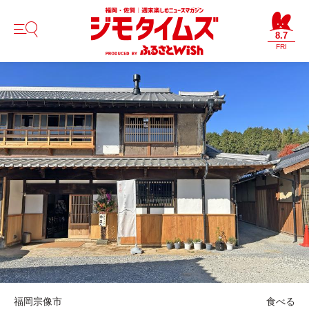
8.7
FRI
福岡
宗像市
食べる