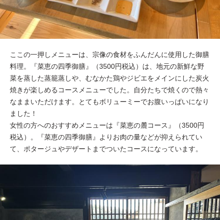
ここの一押しメニューは、宗像の食材をふんだんに使用した御膳
料理。『菜恵の四季御膳』（3500円税込）は、地元の新鮮な野
菜を蒸した蒸籠蒸しや、むなかた鶏やジビエをメインにした炭火
焼きが楽しめるコースメニューでした。自分たちで焼くので熱々
なままいただけます。とてもボリューミーでお腹いっぱいになり
ました！
女性の方へのおすすめメニューは『菜恵の麓コース』（3500円
税込）。『菜恵の四季御膳』よりお肉の量などが抑えられてい
て、ポタージュやデザートまでついたコースになっています。