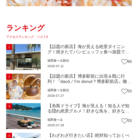
ランキング
アクセスランキング ベスト5
【話題の新店】海が見える絶景ダイニン
1
グ！焼きたてパンビュッフェ食べ放題で大
人気！糸島市二丈にニューオープン『Ibiza
福岡
食べる
観光
86
Beach Cafe』（福岡・糸島市）【まち歩
2026.07.11
き】
【話題の新店】博多駅前に出現＆既に行
2
列！『dacō／I'm donut？博多駅前店』徹底
解剖！オーナーシェフ平子さんに聞いた楽
福岡
食べる
観光
55
しみ方＆イチオシメニューも紹介！（福岡
2026.07.27
市博多区）【まち歩き】
【糸島ドライブ】海が見える！知る人ぞ知
3
る隠れ絶景グルメ！好きな魚を、好きなだ
け！海鮮丼ランチビュッフェ『いとはん食
福岡
食べる
55
堂』（福岡市西区）【まち歩き】
2026.07.29
【わざわざ行きたい店】絶対知っておくべ
4