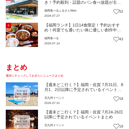
き！予約殺到・話題のパン食べ放題が主
役！地域の愛されビュッフェレストラン
福岡
食べる
ふるさとWish
52
『bound garden』（福岡・新宮町）【まち
2026.07.27
歩き】
【福岡ランチ】1日14食限定！予約おすす
5
め！何度でも通いたい体に優しい創作中華
『いまここ太宰府』（福岡・太宰府市）
福岡
食べる
43
【まち歩き】
2026.07.14
まとめ
週末にチェックしておきたいニュースまとめ
【週末どこ行く？】福岡・佐賀 7月31日、8
月1、2日以降に予定されているイベントま
とめ
北九州
イベント
18
2026.07.31
【週末どこ行く？】福岡・佐賀 7月24-26日
以降に予定されているイベントまとめ
北九州
イベント
19