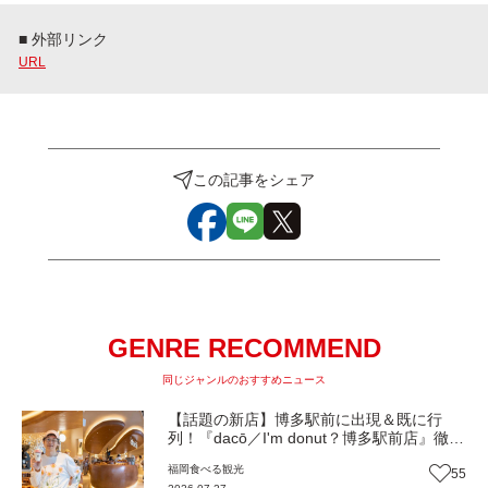
■ 外部リンク
URL
この記事をシェア
GENRE RECOMMEND
同じジャンルのおすすめニュース
【話題の新店】博多駅前に出現＆既に行
列！『dacō／I'm donut？博多駅前店』徹底
解剖！オーナーシェフ平子さんに聞いた楽
福岡
食べる
観光
55
しみ方＆イチオシメニューも紹介！（福岡