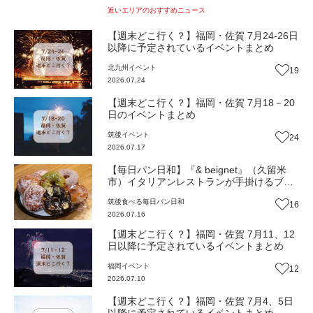
近いエリアのおすすめニュース
【週末どこ行く？】福岡・佐賀 7月24-26日
以降に予定されているイベントまとめ
北九州
イベント
19
2026.07.24
【週末どこ行く？】福岡・佐賀 7月18－20
日のイベントまとめ
筑後
イベント
24
2026.07.17
【毎日パン日和】『& beignet』（久留米
市）イタリアンレストランが手掛けるブリ
オッシュ生地のドーナツ【福岡パン】
筑後
食べる
毎日パン日和
16
2026.07.16
【週末どこ行く？】福岡・佐賀 7月11、12
日以降に予定されているイベントまとめ
福岡
イベント
12
2026.07.10
【週末どこ行く？】福岡・佐賀 7月4、5日
以降に予定されているイベントまとめ