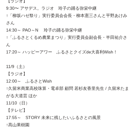
【ラジオ】
9:30〜 アサデス。ラジオ 玲子の踊る弥栄中継
↑「柳坂ハゼ祭り」実行委員会会長・柳本憲三さんと平野あけみ
さん
14:30～ PAO～N 玲子の踊る弥栄中継
↑「ふるさとくるめ農業まつり」実行委員会副会長・半田祐介さ
ん
17:20～ ハッピーアワー ふるさとクイズde大喜利Wish！
11/9（土）
【ラジオ】
12:00～ ふるさとWish
↑久留米商業高校珠算・電卓部 顧問 若杉友香里先生 / 久留米たま
がる大道芸 ほか
11/10（日）
【テレビ】
17:55～ STORY 未来に残したいふるさとの風景
↑髙山果樹園