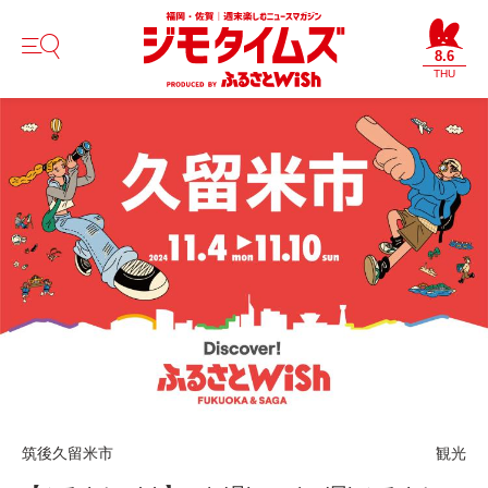
8.6
THU
筑後
久留米市
観光