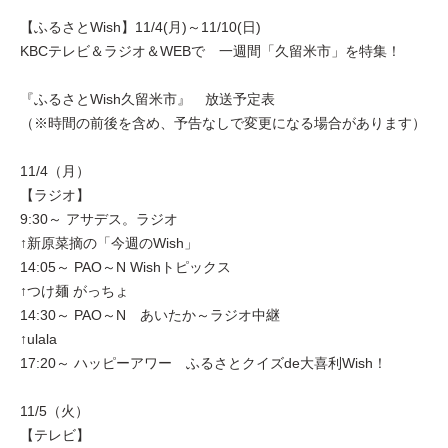
【ふるさとWish】11/4(月)～11/10(日)
KBCテレビ＆ラジオ＆WEBで 一週間「久留米市」を特集！
『ふるさとWish久留米市』 放送予定表
（※時間の前後を含め、予告なしで変更になる場合があります）
11/4（月）
【ラジオ】
9:30～ アサデス。ラジオ
↑新原菜摘の「今週のWish」
14:05～ PAO～N Wishトピックス
↑つけ麺 がっちょ
14:30～ PAO～N あいたか～ラジオ中継
↑ulala
17:20～ ハッピーアワー ふるさとクイズde大喜利Wish！
11/5（火）
【テレビ】