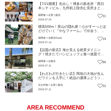
【7/21開業】先出し！博多の新名所「西日
本シティビル」九州初上陸含む見所まとめ
記事（福岡市博多区）
福岡
食べる
買う
観光
31
2026.07.20
標高500m！里山の隠れ家！心がすーっとほ
どけていく『やなファーム』で出会う、本
当の豊かさと優しい暮らし（福岡・東峰
福岡
食べる
観光
Oasis
19
村）【Oasis~心の休息地をめぐる旅~】
2026.07.14
【話題の新店】海が見える絶景ダイニン
グ！焼きたてパンビュッフェ食べ放題で大
人気！糸島市二丈にニューオープン『Ibiza
福岡
食べる
観光
86
Beach Cafe』（福岡・糸島市）【まち歩
2026.07.11
き】
【わざわざ行きたい店】岡垣の大地が生ん
だワインを入手に！絶品の濃厚ぶどうソフ
トクリームも！森の中で特別なひと時を
北九州
食べる
買う
観光
32
『ぶどうの樹のワイナリー』（福岡・岡垣
2026.07.11
町）【まち歩き】
AREA RECOMMEND