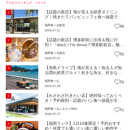
アクセスランキング ベスト5
【話題の新店】海が見える絶景ダイニン
1
グ！焼きたてパンビュッフェ食べ放題で大
人気！糸島市二丈にニューオープン『Ibiza
福岡
食べる
観光
86
Beach Cafe』（福岡・糸島市）【まち歩
2026.07.11
き】
【話題の新店】博多駅前に出現＆既に行
2
列！『dacō／I'm donut？博多駅前店』徹底
解剖！オーナーシェフ平子さんに聞いた楽
福岡
食べる
観光
55
しみ方＆イチオシメニューも紹介！（福岡
2026.07.27
市博多区）【まち歩き】
【糸島ドライブ】海が見える！知る人ぞ知
3
る隠れ絶景グルメ！好きな魚を、好きなだ
け！海鮮丼ランチビュッフェ『いとはん食
福岡
食べる
55
堂』（福岡市西区）【まち歩き】
2026.07.29
【わざわざ行きたい店】絶対知っておくべ
4
き！予約殺到・話題のパン食べ放題が主
役！地域の愛されビュッフェレストラン
福岡
食べる
ふるさとWish
51
『bound garden』（福岡・新宮町）【まち
2026.07.27
歩き】
【福岡ランチ】1日14食限定！予約おすす
5
め！何度でも通いたい体に優しい創作中華