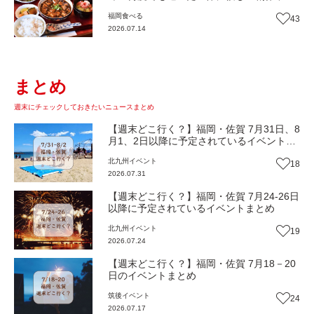
『いまここ太宰府』（福岡・太宰府市）
福岡
食べる
43
【まち歩き】
2026.07.14
まとめ
週末にチェックしておきたいニュースまとめ
【週末どこ行く？】福岡・佐賀 7月31日、8
月1、2日以降に予定されているイベントま
とめ
北九州
イベント
18
2026.07.31
【週末どこ行く？】福岡・佐賀 7月24-26日
以降に予定されているイベントまとめ
北九州
イベント
19
2026.07.24
【週末どこ行く？】福岡・佐賀 7月18－20
日のイベントまとめ
筑後
イベント
24
2026.07.17