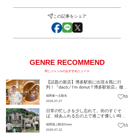
この記事をシェア
GENRE RECOMMEND
同じジャンルのおすすめニュース
【話題の新店】博多駅前に出現＆既に行
列！『dacō／I'm donut？博多駅前店』徹底
解剖！オーナーシェフ平子さんに聞いた楽
福岡
食べる
観光
55
しみ方＆イチオシメニューも紹介！（福岡
2026.07.27
市博多区）【まち歩き】
日常の忙しさを少し忘れて。街のすぐそ
ば、緑あふれる丘の上で過ごす優しい時間
『福岡市動物園』（福岡市中央区）
福岡
遊ぶ
観光
Oasis
15
【Oasis~心の休息地をめぐる旅~】
2026.07.22