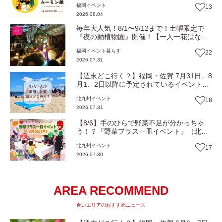
福岡
イベント
13
ーベとムーミン展』【イベント】
2026.08.04
毎年大人気！8/1〜9/12まで！土曜限定で
『夜の動植物園』開催！【一人一花はなき
ん便り】Vol.54
福岡
イベント
暮らす
22
2026.07.31
【週末どこ行く？】福岡・佐賀 7月31日、8
月1、2日以降に予定されているイベントま
とめ
北九州
イベント
18
2026.07.31
【8/6】手のひらで野菜不足が分かっちゃ
う！？『野菜プラス一皿イベント』（北九
州市若松区）
北九州
イベント
17
2026.07.30
AREA RECOMMEND
近いエリアのおすすめニュース