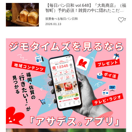
【毎日パン日和 vol.648】『大島商店』（福
智町）予約必須！雑貨の中に隠れたこだわ
りのしっとり「食パン」【福岡パン】
筑豊
食べる
毎日パン日和
7
2026.01.13