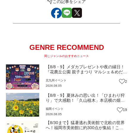
この記事をシェア
GENRE RECOMMEND
同じジャンルのおすすめニュース
【8/8・9】メダカプレゼントや夜の縁日！
『花農丘公園 親子まつり マルシェ＆めだ
か』（北九州市小倉南区）【イベント】
北九州
イベント
2
2026.08.05
【8/8・9】夏休みの思い出！「ひまわり狩
り」で大感動！「久山植木」本店横の畑で
開催（福岡・久山町）【イベント】
福岡
イベント
19
2026.08.05
【8/30まで】猛暑逃れ美術館で北欧の世界
へ！福岡市美術館に約300点が集結！この
夏限定の心癒されるとっておきの時間『ト