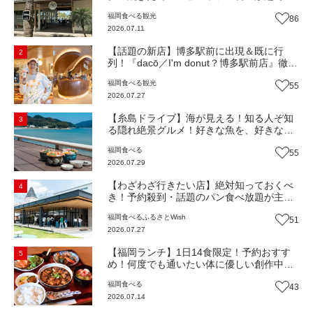
人気！糸島市二丈にニューオープン『Ibiza
福岡
食べる
観光
86
Beach Cafe』（福岡・糸島市）【まち歩
2026.07.11
き】
【話題の新店】博多駅前に出現＆既に行
2
列！『dacō／I'm donut？博多駅前店』徹底
解剖！オーナーシェフ平子さんに聞いた楽
福岡
食べる
観光
55
しみ方＆イチオシメニューも紹介！（福岡
2026.07.27
市博多区）【まち歩き】
【糸島ドライブ】海が見える！知る人ぞ知
3
る隠れ絶景グルメ！好きな魚を、好きなだ
け！海鮮丼ランチビュッフェ『いとはん食
福岡
食べる
55
堂』（福岡市西区）【まち歩き】
2026.07.29
【わざわざ行きたい店】絶対知っておくべ
4
き！予約殺到・話題のパン食べ放題が主
役！地域の愛されビュッフェレストラン
福岡
食べる
ふるさとWish
51
『bound garden』（福岡・新宮町）【まち
2026.07.27
歩き】
【福岡ランチ】1日14食限定！予約おすす
5
め！何度でも通いたい体に優しい創作中華
『いまここ太宰府』（福岡・太宰府市）
福岡
食べる
43
【まち歩き】
2026.07.14