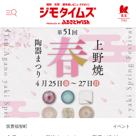
8.6
THU
筑豊
福智町
イベント