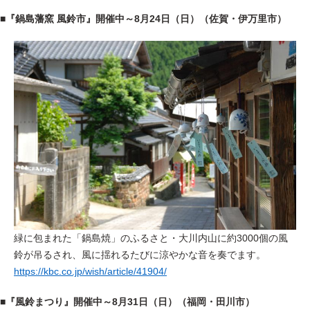
■『鍋島藩窯 風鈴市』開催中～8月24日（日）（佐賀・伊万里市）
緑に包まれた「鍋島焼」のふるさと・大川内山に約3000個の風
鈴が吊るされ、風に揺れるたびに涼やかな音を奏でます。
https://kbc.co.jp/wish/article/41904/
■『風鈴まつり』開催中～8月31日（日）（福岡・田川市）