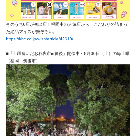
そのうち6店が初出店！福岡中の人気店から、こだわりの詰まっ
た絶品アイスが勢ぞろい。
https://kbc.co.jp/wish/article/42619/
■『土曜食いだおれ夜市in筑後』開催中～8月30日（土）の毎土曜
（福岡・筑後市）