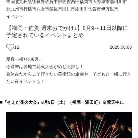
福岡
北九州
筑後
筑豊
佐賀中部
佐賀西部
福岡市
大野城市
那珂川市
北九州市
行橋市
八女市
筑後市
田川市
添田町
佐賀市
伊万里市
イベント
【福岡・佐賀 週末おでかけ♪】8月9～11日以降に
予定されているイベントまとめ
12
2025.08.08
夏真っ盛りの8月。
今週末は各地で花火大会がめじろ押し！
夏休みだからこそ行きたい美術館の企画や、子どもと一緒に行き
たい夜イベントも！
■『そえだ花火大会』8月9日（土）（福岡・添田町）※荒天中止