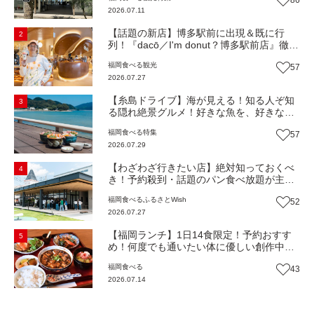
86
Beach Cafe』（福岡・糸島市）【まち歩
2026.07.11
き】
【話題の新店】博多駅前に出現＆既に行
2
列！『dacō／I'm donut？博多駅前店』徹底
解剖！オーナーシェフ平子さんに聞いた楽
福岡
食べる
観光
57
しみ方＆イチオシメニューも紹介！（福岡
2026.07.27
市博多区）【まち歩き】
【糸島ドライブ】海が見える！知る人ぞ知
3
る隠れ絶景グルメ！好きな魚を、好きなだ
け！海鮮丼ランチビュッフェ『いとはん食
福岡
食べる
特集
57
堂』（福岡市西区）【まち歩き】
2026.07.29
【わざわざ行きたい店】絶対知っておくべ
4
き！予約殺到・話題のパン食べ放題が主
役！地域の愛されビュッフェレストラン
福岡
食べる
ふるさとWish
52
『bound garden』（福岡・新宮町）【まち
2026.07.27
歩き】
【福岡ランチ】1日14食限定！予約おすす
5
め！何度でも通いたい体に優しい創作中華
『いまここ太宰府』（福岡・太宰府市）
福岡
食べる
43
【まち歩き】
2026.07.14