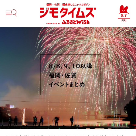
8.7
FRI