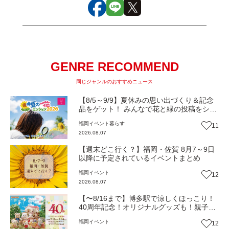
GENRE RECOMMEND
同じジャンルのおすすめニュース
【8/5～9/9】夏休みの思い出づくり＆記念
品をゲット！ みんなで花と緑の投稿をシェ
アしながら 「夏の一花ミッション」にチャ
福岡
イベント
暮らす
11
レンジ【一人一花はなきん便り】Vol.55
2026.08.07
【週末どこ行く？】福岡・佐賀 8月7～9日
以降に予定されているイベントまとめ
福岡
イベント
12
2026.08.07
【〜8/16まで】博多駅で涼しくほっこり！
40周年記念！オリジナルグッズも！親子揃
って「シルバニアファミリー展40th」へ行
福岡
イベント
12
こう（JR九州ホール）【イベント】