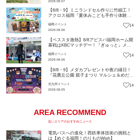
2026.08.07
【8/8・9】ミニランドセル作りに竹細工！
アクロス福岡『夏休みこども手作り体験』
伝統工芸の職人が直接手ほどき！（福岡市
福岡
イベント
14
中央区）【イベント】
2026.08.06
【ベススタ激熱】8/8アビスパ福岡ホーム開
幕戦はKBCマッチデー！『ぎゅっと』メン
バーと一緒に熱く盛り上がろう‼
福岡
イベント
14
2026.08.06
【8/8・9】メダカプレゼントや夜の縁日！
『花農丘公園 親子まつり マルシェ＆めだ
か』（北九州市小倉南区）【イベント】
北九州
イベント
14
2026.08.05
AREA RECOMMEND
近いエリアのおすすめニュース
電気バスへの進化！西鉄車体技術の挑戦と
は【めぐる福岡！のりものWish】