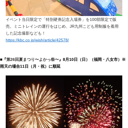
イベント当日限定で「特別硬券記念入場券」を100部限定で販
売。ミニトレインの運行をはじめ、JR九州こども用制服を着用
した記念撮影なども！
https://kbc.co.jp/wish/article/42578/
■『
第26回夏まつり〜よかっ祭〜
』8月10日（日）（福岡・八女市）※
雨天の場合11日（月・祝）に順延