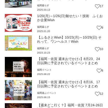
福岡
暮らす
17
2025.03.13
1/20(月)～1/26(日)魅せたい！技術 ふくお
か企業Wish
福岡
暮らす
9
2025.01.20
【ふるさとWish】10/23(月)～10/29(日) そ
れって、ワンへルス！Wish
福岡
暮らす
10
2023.10.23
【福岡・佐賀 週末おでかけ♪】8月23、24
日以降に予定されているイベントまとめ
福岡
イベント
8
2025.08.22
【福岡・佐賀 週末おでかけ♪】8月16、17
日以降に予定されているイベントまとめ
福岡
遊ぶ
イベント
12
2025.08.15
【週末どこ行く？】福岡・佐賀 7月24-26日