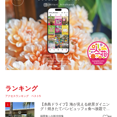
ランキング
アクセスランキング ベスト5
【糸島ドライブ】海が見える絶景ダイニン
1
グ！焼きたてパンビュッフェ食べ放題で大
人気！糸島市二丈にニューオープン『Ibiza
福岡
食べる
観光
特集