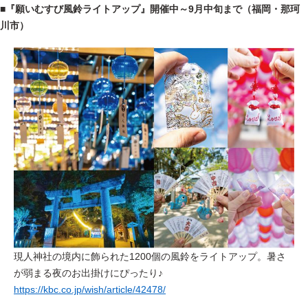
■『願いむすび風鈴ライトアップ』開催中～9月中旬まで（福岡・那珂
川市）
現人神社の境内に飾られた1200個の風鈴をライトアップ。暑さ
が弱まる夜のお出掛けにぴったり♪
https://kbc.co.jp/wish/article/42478/