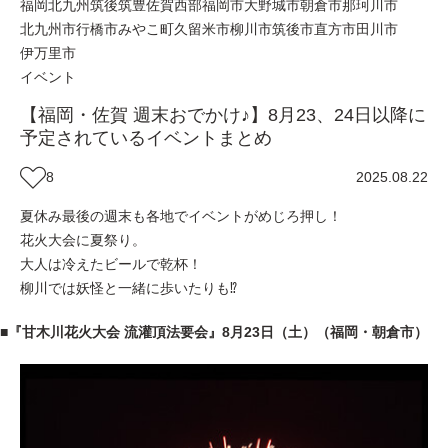
福岡
北九州
筑後
筑豊
佐賀西部
福岡市
大野城市
朝倉市
那珂川市
北九州市
行橋市
みやこ町
久留米市
柳川市
筑後市
直方市
田川市
伊万里市
イベント
【福岡・佐賀 週末おでかけ♪】8月23、24日以降に
予定されているイベントまとめ
8
2025.08.22
夏休み最後の週末も各地でイベントがめじろ押し！
花火大会に夏祭り。
大人は冷えたビールで乾杯！
柳川では妖怪と一緒に歩いたりも⁉
■『甘木川花火大会 流灌頂法要会』8月23日（土）（福岡・朝倉市）