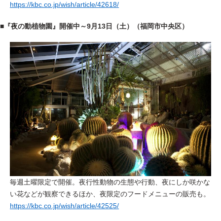
https://kbc.co.jp/wish/article/42618/
■『夜の動植物園』開催中～9月13日（土）（福岡市中央区）
毎週土曜限定で開催。夜行性動物の生態や行動、夜にしか咲かな
い花などが観察できるほか、夜限定のフードメニューの販売も。
https://kbc.co.jp/wish/article/42525/