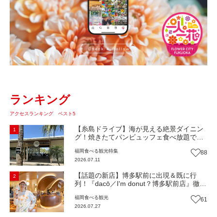
ランキング
アクセスランキング ベスト5
【糸島ドライブ】海が見える絶景ダイニン
1
グ！焼きたてパンビュッフェ食べ放題で大
人気！糸島市二丈にニューオープン『Ibiza
福岡
食べる
観光
特集
88
Beach Cafe』（福岡・糸島市）【まち歩
2026.07.11
き】
【話題の新店】博多駅前に出現＆既に行
2
列！『dacō／I'm donut？博多駅前店』徹底
解剖！オーナーシェフ平子さんに聞いた楽
福岡
食べる
観光
61
しみ方＆イチオシメニューも紹介！（福岡
2026.07.27
市博多区）【まち歩き】