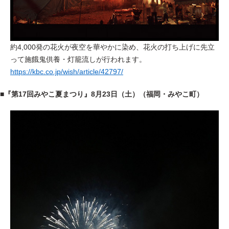
約4,000発の花火が夜空を華やかに染め、花火の打ち上げに先立
って施餓鬼供養・灯籠流しが行われます。
https://kbc.co.jp/wish/article/42797/
■『第17回みやこ夏まつり』8月23日（土）（福岡・みやこ町）