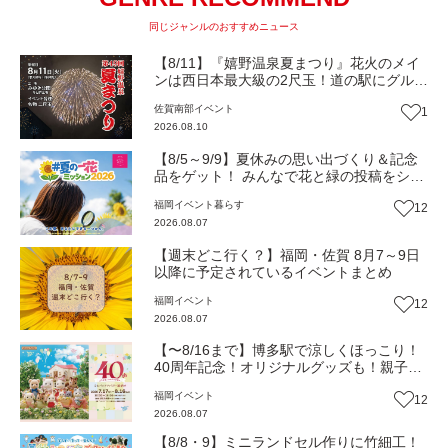
同じジャンルのおすすめニュース
【8/11】『嬉野温泉夏まつり』花火のメイ
ンは西日本最大級の2尺玉！道の駅にグルメ
や縁日約120店ずらり（佐賀・嬉野市）
佐賀南部
イベント
1
【イベント】
2026.08.10
【8/5～9/9】夏休みの思い出づくり＆記念
品をゲット！ みんなで花と緑の投稿をシェ
アしながら 「夏の一花ミッション」にチャ
福岡
イベント
暮らす
12
レンジ【一人一花はなきん便り】Vol.55
2026.08.07
【週末どこ行く？】福岡・佐賀 8月7～9日
以降に予定されているイベントまとめ
福岡
イベント
12
2026.08.07
【〜8/16まで】博多駅で涼しくほっこり！
40周年記念！オリジナルグッズも！親子揃
って「シルバニアファミリー展40th」へ行
福岡
イベント
12
こう（JR九州ホール）【イベント】
2026.08.07
【8/8・9】ミニランドセル作りに竹細工！