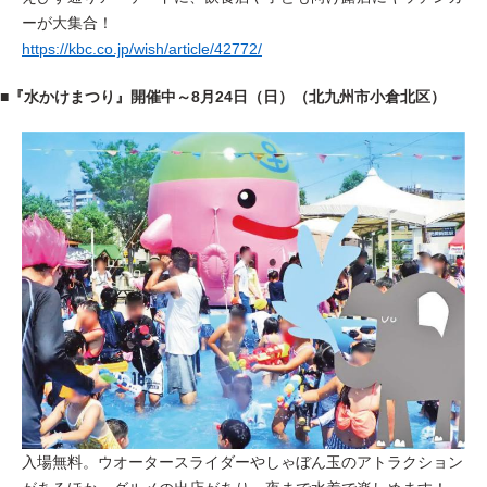
ーが大集合！
https://kbc.co.jp/wish/article/42772/
■『水かけまつり』開催中～8月24日（日）（北九州市小倉北区）
入場無料。
ウオータースライダーやしゃぼん玉のアトラクション