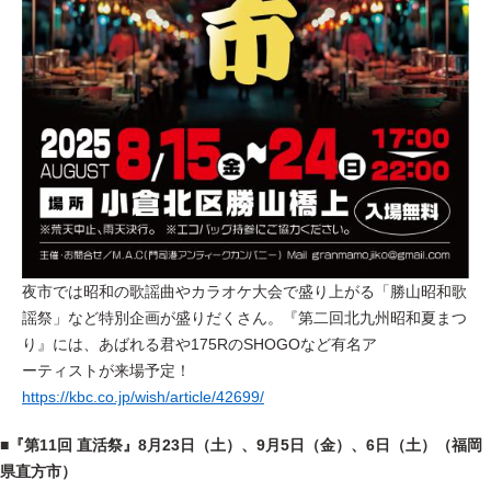
夜市では昭和の歌謡曲やカラオケ大会で盛り上がる「勝山昭和歌
謡祭」など特別企画が盛りだくさん。『第二回北九州昭和夏まつ
り
』には、
あばれる君や175RのSHOGOなど有名ア
ーティストが来場予定！
https://kbc.co.jp/wish/article/42699/
■『第11回 直活祭』8月23日（土）、9月5日（金）、6日（土）（福岡
県直方市）