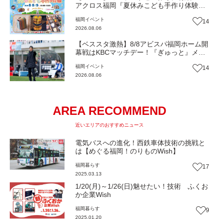
アクロス福岡『夏休みこども手作り体験』
伝統工芸の職人が直接手ほどき！（福岡市
福岡
イベント
14
中央区）【イベント】
2026.08.06
【ベススタ激熱】8/8アビスパ福岡ホーム開
幕戦はKBCマッチデー！『ぎゅっと』メン
バーと一緒に熱く盛り上がろう‼
福岡
イベント
14
2026.08.06
AREA RECOMMEND
近いエリアのおすすめニュース
電気バスへの進化！西鉄車体技術の挑戦と
は【めぐる福岡！のりものWish】
福岡
暮らす
17
2025.03.13
1/20(月)～1/26(日)魅せたい！技術 ふくお
か企業Wish
福岡
暮らす
9
2025.01.20