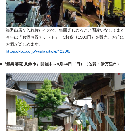
毎週出店が入れ替わるので、毎回楽しめること間違いなし！また
今年は「お酒お得チケット」（3枚綴り1500円）を販売。お得に
お酒が楽しめます。
https://kbc.co.jp/wish/article/42298/
■『鍋島藩窯 風鈴市』開催中～8月24日（日）（佐賀・伊万里市）