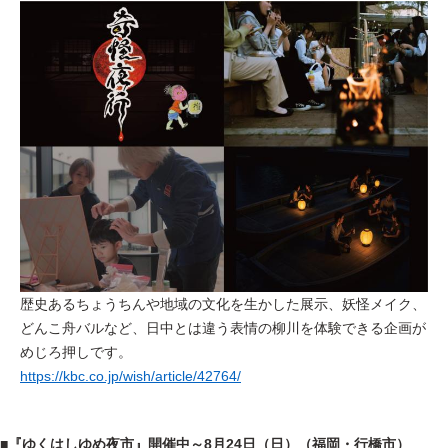
歴史あるちょうちんや地域の文化を生かした展示、妖怪メイク、
どんこ舟バルなど、日中とは違う表情の柳川を体験できる企画が
めじろ押しです。
https://kbc.co.jp/wish/article/42764/
■『ゆくはしゆめ夜市』開催中～8月24日（日）（福岡・行橋市）