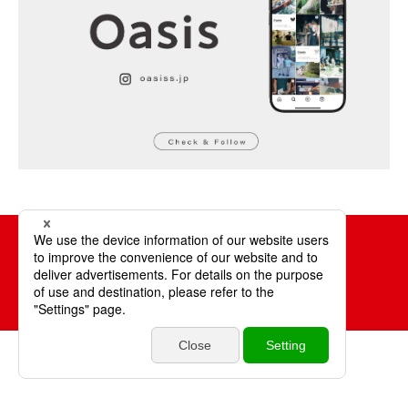
毎日パン日和
特集
エリア
いいね
投稿