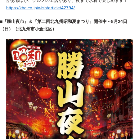
があるほか、グルメの出店があり、夜まで水着で楽しめます！
https://kbc.co.jp/wish/article/42794/
■
『勝山夜市』＆『第二回北九州昭和夏まつり
』開催中～8月24日
（日）（北九州市小倉北区）