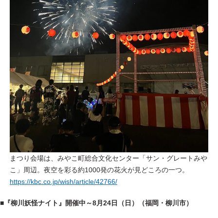
まつり会場は、みやこ町総合文化センター「サン・グレートみや
こ」周辺。
夜空を彩る約1000発の花火が見どころの一つ。
https://kbc.co.jp/wish/article/42766/
■『柳川妖怪ナイト』開催中～8月24日（日）（福岡・柳川市）