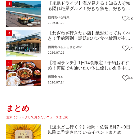
【糸島ドライブ】海が見える！知る人ぞ知
3
る隠れ絶景グルメ！好きな魚を、好きなだ
け！海鮮丼ランチビュッフェ『いとはん食
福岡
食べる
特集
58
堂』（福岡市西区）【まち歩き】
2026.07.29
【わざわざ行きたい店】絶対知っておくべ
4
き！予約殺到・話題のパン食べ放題が主
役！地域の愛されビュッフェレストラン
福岡
食べる
ふるさとWish
54
『bound garden』（福岡・新宮町）【まち
2026.07.27
歩き】
【福岡ランチ】1日14食限定！予約おすす
5
め！何度でも通いたい体に優しい創作中華
『いまここ太宰府』（福岡・太宰府市）
福岡
食べる
44
【まち歩き】
2026.07.14
まとめ
週末にチェックしておきたいニュースまとめ
【週末どこ行く？】福岡・佐賀 8月7～9日
以降に予定されているイベントまとめ