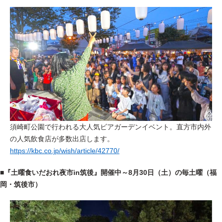
須崎町公園で行われる大人気ビアガーデンイベント
。直方市内外
の人気飲食店が多数出店します。
https://kbc.co.jp/wish/article/42770/
■『土曜食いだおれ夜市in筑後』開催中～8月30日（土）の毎土曜（福
岡・筑後市）