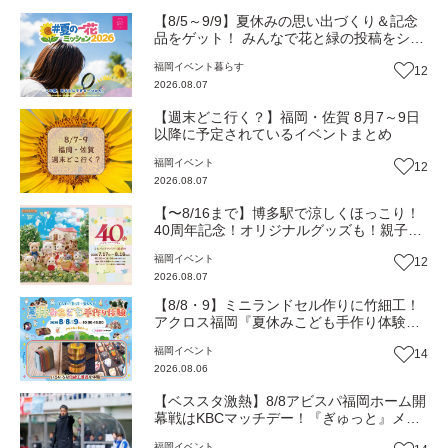
【8/5～9/9】夏休みの思い出づくり＆記念
品をゲット！ みんなで花と緑の投稿をシェ
アしながら 「夏の一花ミッション」にチャ
福岡
イベント
暮らす
12
レンジ【一人一花はなきん便り】Vol.55
2026.08.07
【週末どこ行く？】福岡・佐賀 8月7～9日
以降に予定されているイベントまとめ
福岡
イベント
12
2026.08.07
【〜8/16まで】博多駅で涼しくほっこり！
40周年記念！オリジナルグッズも！親子揃
って「シルバニアファミリー展40th」へ行
福岡
イベント
12
こう（JR九州ホール）【イベント】
2026.08.07
【8/8・9】ミニランドセル作りに竹細工！
アクロス福岡『夏休みこども手作り体験』
伝統工芸の職人が直接手ほどき！（福岡市
福岡
イベント
14
中央区）【イベント】
2026.08.06
【ベススタ激熱】8/8アビスパ福岡ホーム開
幕戦はKBCマッチデー！『ぎゅっと』メン
バーと一緒に熱く盛り上がろう‼
福岡
イベント