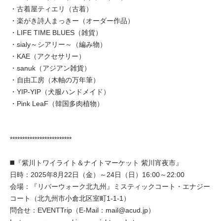
・古着屋ティエリ（古着）
・楽がき詩人まっきー（オーダー作品）
・LIFE TIME BLUES（雑貨）
・sialy～シアリー～（編み物）
・KAE（アクセサリー）
・sanuk（アジアン雑貨）
・自由工房（木軸の万年筆）
・YIP-YIP（犬服ハンドメイド）
・Pink LeaF（韓国多肉植物）
*************************
◼️『紫川トワイライト＆ナイトマーケット 紫川宵夜市』
日時：2025年8月22日（金）～24日（日）16:00～22:00
会場：『リバーウォーク北九州』ミスティックコート・エナジー
コート（北九州市小倉北区室町1-1-1）
問合せ：EVENTTrip（E-Mail：mail@acud.jp）