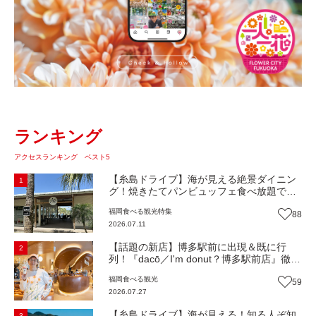
ランキング
アクセスランキング ベスト5
【糸島ドライブ】海が見える絶景ダイニン
1
グ！焼きたてパンビュッフェ食べ放題で大
人気！糸島市二丈にニューオープン『Ibiza
福岡
食べる
観光
特集
88
Beach Cafe』（福岡・糸島市）【まち歩
2026.07.11
き】
【話題の新店】博多駅前に出現＆既に行
2
列！『dacō／I'm donut？博多駅前店』徹底
解剖！オーナーシェフ平子さんに聞いた楽
福岡
食べる
観光
59
しみ方＆イチオシメニューも紹介！（福岡
2026.07.27
市博多区）【まち歩き】
【糸島ドライブ】海が見える！知る人ぞ知
3