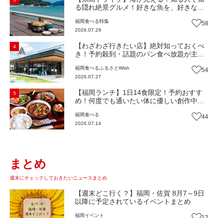
る隠れ絶景グルメ！好きな魚を、好きなだ
け！海鮮丼ランチビュッフェ『いとはん食
福岡
食べる
特集
58
堂』（福岡市西区）【まち歩き】
2026.07.29
【わざわざ行きたい店】絶対知っておくべ
4
き！予約殺到・話題のパン食べ放題が主
役！地域の愛されビュッフェレストラン
福岡
食べる
ふるさとWish
54
『bound garden』（福岡・新宮町）【まち
2026.07.27
歩き】
【福岡ランチ】1日14食限定！予約おすす
5
め！何度でも通いたい体に優しい創作中華
『いまここ太宰府』（福岡・太宰府市）
福岡
食べる
44
【まち歩き】
2026.07.14
まとめ
週末にチェックしておきたいニュースまとめ
【週末どこ行く？】福岡・佐賀 8月7～9日
以降に予定されているイベントまとめ
福岡
イベント
12