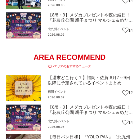
14
2026.08.06
【8/8・9】メダカプレゼントや夜の縁日！
『花農丘公園 親子まつり マルシェ＆めだ
か』（北九州市小倉南区）【イベント】
北九州
イベント
14
2026.08.05
AREA RECOMMEND
近いエリアのおすすめニュース
【週末どこ行く？】福岡・佐賀 8月7～9日
以降に予定されているイベントまとめ
福岡
イベント
12
2026.08.07
【8/8・9】メダカプレゼントや夜の縁日！
『花農丘公園 親子まつり マルシェ＆めだ
か』（北九州市小倉南区）【イベント】
北九州
イベント
14
2026.08.05
【毎日パン日和】『YOLO PAN』（北九州