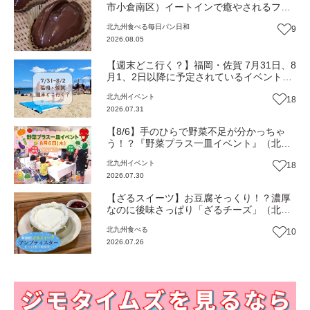
市小倉南区）イートインで癒やされるフワ
フワのほっこりパン屋【福岡パン】
北九州
食べる
毎日パン日和
9
2026.08.05
【週末どこ行く？】福岡・佐賀 7月31日、8
月1、2日以降に予定されているイベントま
とめ
北九州
イベント
18
2026.07.31
【8/6】手のひらで野菜不足が分かっちゃ
う！？『野菜プラス一皿イベント』（北九
州市若松区）
北九州
イベント
18
2026.07.30
【ざるスイーツ】お豆腐そっくり！？濃厚
なのに後味さっぱり「ざるチーズ」（北九
州市小倉南区）【トレンド】
北九州
食べる
10
2026.07.26