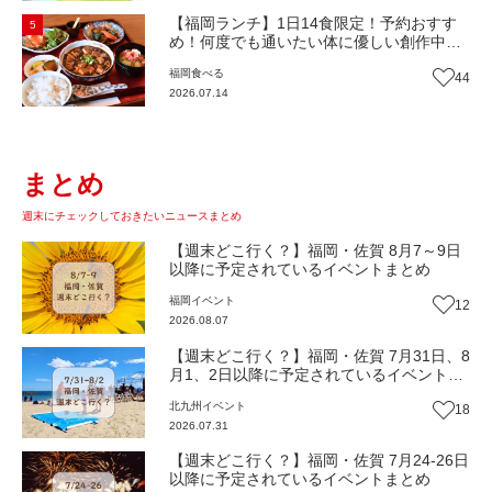
【福岡ランチ】1日14食限定！予約おすす
5
め！何度でも通いたい体に優しい創作中華
『いまここ太宰府』（福岡・太宰府市）
福岡
食べる
44
【まち歩き】
2026.07.14
まとめ
週末にチェックしておきたいニュースまとめ
【週末どこ行く？】福岡・佐賀 8月7～9日
以降に予定されているイベントまとめ
福岡
イベント
12
2026.08.07
【週末どこ行く？】福岡・佐賀 7月31日、8
月1、2日以降に予定されているイベントま
とめ
北九州
イベント
18
2026.07.31
【週末どこ行く？】福岡・佐賀 7月24-26日
以降に予定されているイベントまとめ