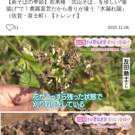
【新そばの季節】在来種「北山そば」を珍しい"釜
揚げ"で！農園直営だから香りが違う『木漏れ陽』
（佐賀・富士町）【トレンド】
11
2025.11.06