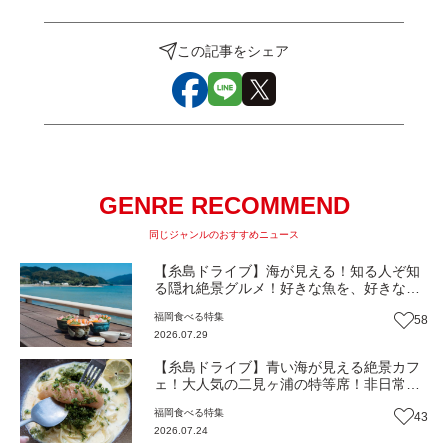
この記事をシェア
GENRE RECOMMEND
同じジャンルのおすすめニュース
【糸島ドライブ】海が見える！知る人ぞ知
る隠れ絶景グルメ！好きな魚を、好きなだ
け！海鮮丼ランチビュッフェ『いとはん食
福岡
食べる
特集
58
堂』（福岡市西区）【まち歩き】
2026.07.29
【糸島ドライブ】青い海が見える絶景カフ
ェ！大人気の二見ヶ浦の特等席！非日常体
験を糸島の恵みと一緒に『糸島茶房』（福
福岡
食べる
特集
43
岡市西区）【まち歩き】
2026.07.24