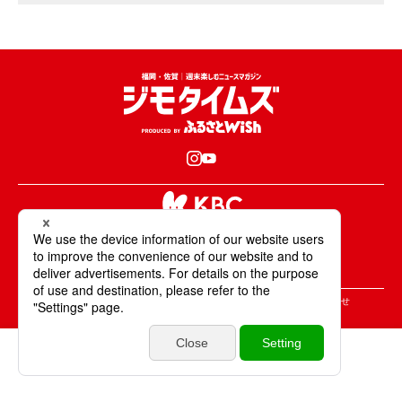
KBCが取材・撮影した情報・映像は国内外の
テレビ・ラジオ・インターネットなどで放送・配信します。
All Rights Reserved. Copyright © KBC Co.,Ltd.
＞ジモタイムズについて
＞広告掲載のご案内
＞お問合せ
＞個人情報の取り扱いについて
＞サイトポリシーについて
毎日パン日和
特集
エリア
いいね
投稿