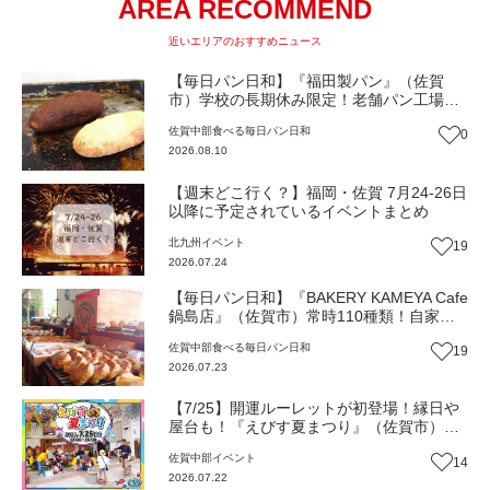
AREA RECOMMEND
近いエリアのおすすめニュース
【毎日パン日和】『福田製パン』（佐賀
市）学校の長期休み限定！老舗パン工場が
直売所をオープン【佐賀パン】
佐賀中部
食べる
毎日パン日和
0
2026.08.10
【週末どこ行く？】福岡・佐賀 7月24-26日
以降に予定されているイベントまとめ
北九州
イベント
19
2026.07.24
【毎日パン日和】『BAKERY KAMEYA Cafe
鍋島店』（佐賀市）常時110種類！自家製
あんぱんから中学生に大人気のチュロスま
佐賀中部
食べる
毎日パン日和
19
で【佐賀パン】
2026.07.23
【7/25】開運ルーレットが初登場！縁日や
屋台も！『えびす夏まつり』（佐賀市）
【イベント】
佐賀中部
イベント
14
2026.07.22