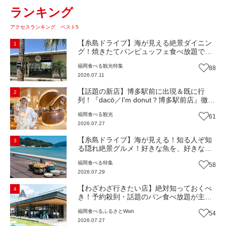
ランキング
アクセスランキング ベスト5
【糸島ドライブ】海が見える絶景ダイニン
1
グ！焼きたてパンビュッフェ食べ放題で大
人気！糸島市二丈にニューオープン『Ibiza
福岡
食べる
観光
特集
88
Beach Cafe』（福岡・糸島市）【まち歩
2026.07.11
き】
【話題の新店】博多駅前に出現＆既に行
2
列！『dacō／I'm donut？博多駅前店』徹底
解剖！オーナーシェフ平子さんに聞いた楽
福岡
食べる
観光
61
しみ方＆イチオシメニューも紹介！（福岡
2026.07.27
市博多区）【まち歩き】
【糸島ドライブ】海が見える！知る人ぞ知
3
る隠れ絶景グルメ！好きな魚を、好きなだ
け！海鮮丼ランチビュッフェ『いとはん食
福岡
食べる
特集
58
堂』（福岡市西区）【まち歩き】
2026.07.29
【わざわざ行きたい店】絶対知っておくべ
4
き！予約殺到・話題のパン食べ放題が主
役！地域の愛されビュッフェレストラン
福岡
食べる
ふるさとWish
54
『bound garden』（福岡・新宮町）【まち
2026.07.27
歩き】