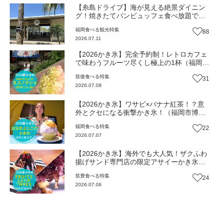
【糸島ドライブ】海が見える絶景ダイニン
グ！焼きたてパンビュッフェ食べ放題で大
人気！糸島市二丈にニューオープン『Ibiza
福岡
食べる
観光
特集
88
Beach Cafe』（福岡・糸島市）【まち歩
2026.07.11
き】
【2026かき氷】完全予約制！レトロカフェ
で味わうフルーツ尽くし極上の1杯（福岡・
うきは市）【トレンド】
筑後
食べる
特集
31
2026.07.08
【2026かき氷】ワサビ×バナナ紅茶！？意
外とクセになる衝撃かき氷！（福岡市博多
区）【トレンド】
福岡
食べる
特集
22
2026.07.07
【2026かき氷】海外でも大人気！ザクふわ
揚げサンド専門店の限定アサイーかき氷
（福岡・嘉麻市）【トレンド】
筑豊
食べる
特集
24
2026.07.06