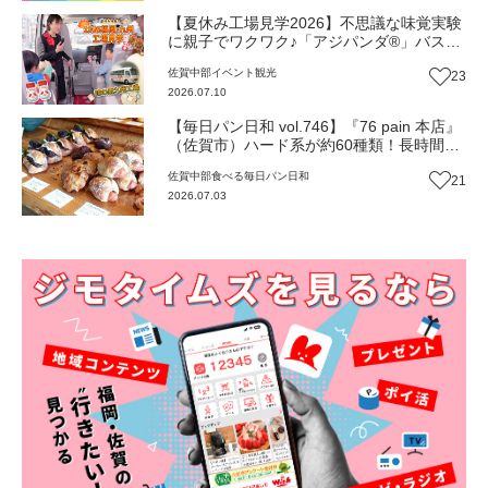
【夏休み工場見学2026】不思議な味覚実験
に親子でワクワク♪「アジパンダ®」バス
で“うま味”の秘密基地へGO！『味の素九州
佐賀中部
イベント
観光
23
工場』（佐賀市）
2026.07.10
【毎日パン日和 vol.746】『76 pain 本店』
（佐賀市）ハード系が約60種類！長時間熟
成のシンプルパン【佐賀パン】
佐賀中部
食べる
毎日パン日和
21
2026.07.03