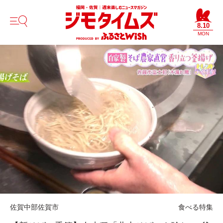
8.10
MON
佐賀中部
佐賀市
食べる
特集