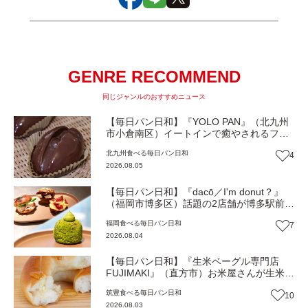
GENRE RECOMMEND
同じジャンルのおすすめニュース
【毎日パン日和】『YOLO PAN』（北九州
市小倉南区）イートインで癒やされるフワ
フワのほっこりパン屋【福岡パン】
北九州
食べる
毎日パン日和
4
2026.08.05
【毎日パン日和】『dacō／I'm donut？』
（福岡市博多区）話題の2店舗が博多駅前に
同時オープン！店舗限定の新商品も【福岡
福岡
食べる
毎日パン日和
7
パン】
2026.08.04
【毎日パン日和】『生米ベーグル専門店
FUJIMAKI』（直方市）お米屋さんが生米か
ら作るモチモチベーグル【福岡パン】
筑豊
食べる
毎日パン日和
10
2026.08.03