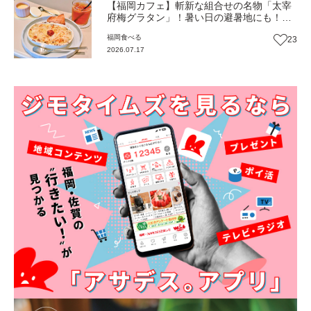
【福岡カフェ】斬新な組合せの名物「太宰
府梅グラタン」！暑い日の避暑地にも！食
事も買い物も工場見学気分も楽しめる
福岡
食べる
23
『cafe Si』（福岡・太宰府市）【まち歩
2026.07.17
き】