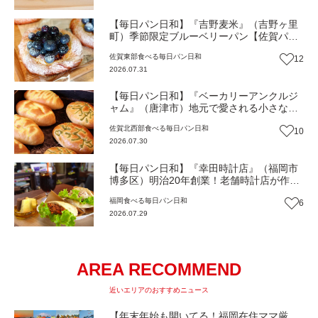
【毎日パン日和】『吉野麦米』（吉野ヶ里
町）季節限定ブルーベリーパン【佐賀パ
ン】
佐賀東部
食べる
毎日パン日和
12
2026.07.31
【毎日パン日和】『ベーカリーアンクルジ
ャム』（唐津市）地元で愛される小さなパ
ン屋さん【佐賀パン】
佐賀北西部
食べる
毎日パン日和
10
2026.07.30
【毎日パン日和】『幸田時計店』（福岡市
博多区）明治20年創業！老舗時計店が作る
絶品サンドイッチ【福岡パン】
福岡
食べる
毎日パン日和
6
2026.07.29
AREA RECOMMEND
近いエリアのおすすめニュース
【年末年始も開いてる！福岡在住ママ厳