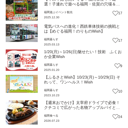
選！子連れで遊べる福岡・佐賀の穴場＆定
番スポット特集】まとめ
福岡
遊ぶ
イベント
観光
17
2025.12.30
電気バスへの進化！西鉄車体技術の挑戦と
は【めぐる福岡！のりものWish】
福岡
暮らす
17
2025.03.13
1/20(月)～1/26(日)魅せたい！技術 ふくお
か企業Wish
福岡
暮らす
9
2025.01.20
【ふるさとWish】10/23(月)～10/29(日) そ
れって、ワンへルス！Wish
福岡
暮らす
10
2023.10.23
【週末おでかけ】太宰府ドライブで必食！
クチコミで広がった名物アップルパイと肉
汁あふれるハンバーグ『cafe restaurant 人
福岡
食べる
24
と木』（福岡・太宰府市）【まち歩き】
2026.07.23