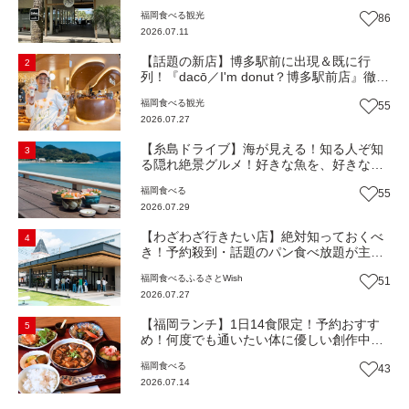
人気！糸島市二丈にニューオープン『Ibiza
福岡
食べる
観光
86
Beach Cafe』（福岡・糸島市）【まち歩
2026.07.11
き】
【話題の新店】博多駅前に出現＆既に行
2
列！『dacō／I'm donut？博多駅前店』徹底
解剖！オーナーシェフ平子さんに聞いた楽
福岡
食べる
観光
55
しみ方＆イチオシメニューも紹介！（福岡
2026.07.27
市博多区）【まち歩き】
【糸島ドライブ】海が見える！知る人ぞ知
3
る隠れ絶景グルメ！好きな魚を、好きなだ
け！海鮮丼ランチビュッフェ『いとはん食
福岡
食べる
55
堂』（福岡市西区）【まち歩き】
2026.07.29
【わざわざ行きたい店】絶対知っておくべ
4
き！予約殺到・話題のパン食べ放題が主
役！地域の愛されビュッフェレストラン
福岡
食べる
ふるさとWish
51
『bound garden』（福岡・新宮町）【まち
2026.07.27
歩き】
【福岡ランチ】1日14食限定！予約おすす
5
め！何度でも通いたい体に優しい創作中華
『いまここ太宰府』（福岡・太宰府市）
福岡
食べる
43
【まち歩き】
2026.07.14