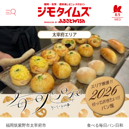
8.5
WED
福岡
筑紫野市
太宰府市
食べる
毎日パン日和