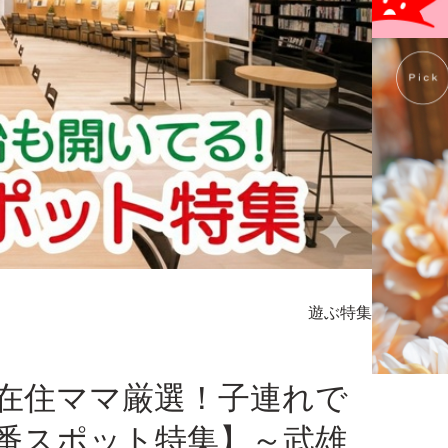
遊ぶ
特集
在住ママ厳選！子連れで
番スポット特集】～武雄