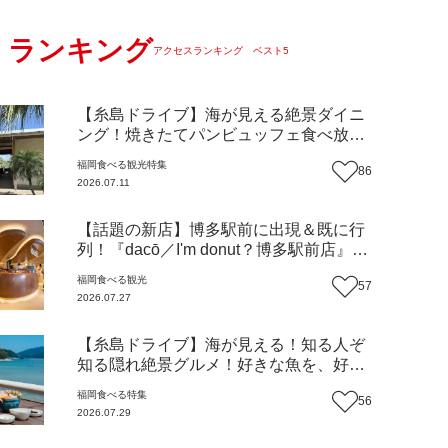
ランキング
アクセスランキング ベスト5
【糸島ドライブ】海が見える絶景ダイニ
ング！焼きたてパンビュッフェ食べ放題
で大人気！糸島市二丈にニューオープン
福岡
食べる
観光
特集
86
『Ibiza Beach Cafe』（福岡・糸島市）
2026.07.11
【まち歩き】
【話題の新店】博多駅前に出現＆既に行
列！『dacō／I'm donut？博多駅前店』徹
底解剖！オーナーシェフ平子さんに聞い
福岡
食べる
観光
57
た楽しみ方＆イチオシメニューも紹介！
2026.07.27
（福岡市博多区）【まち歩き】
【糸島ドライブ】海が見える！知る人ぞ
知る隠れ絶景グルメ！好きな魚を、好き
なだけ！海鮮丼ランチビュッフェ『いと
福岡
食べる
特集
56
はん食堂』（福岡市西区）【まち歩き】
2026.07.29