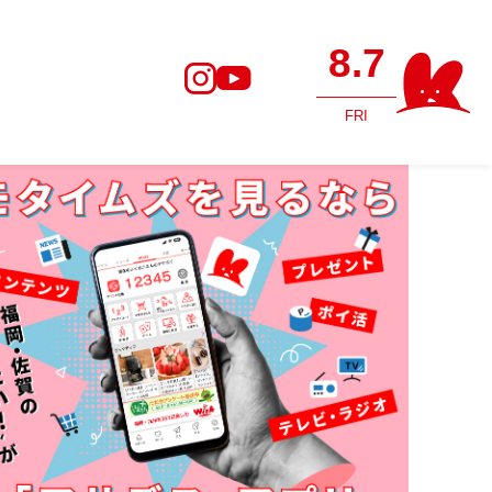
8.7
FRI