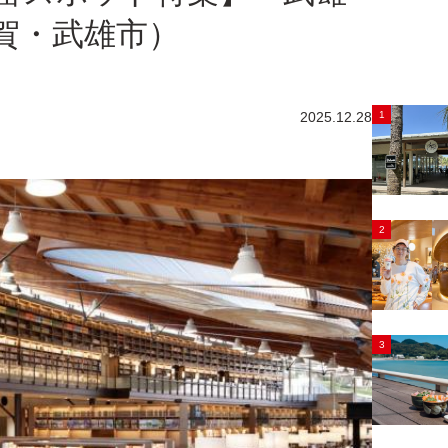
賀・武雄市）
1
2025.12.28
2
3