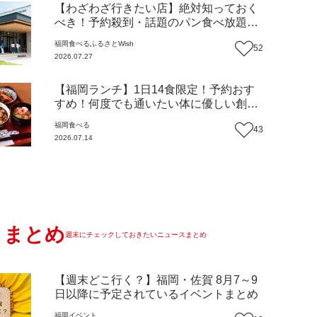
【わざわざ行きたい店】絶対知っておく
べき！予約殺到・話題のパン食べ放題が
主役！地域の愛されビュッフェレストラ
福岡
食べる
ふるさとWish
52
ン『bound garden』（福岡・新宮町）
2026.07.27
【まち歩き】
【福岡ランチ】1日14食限定！予約おす
すめ！何度でも通いたい体に優しい創作
中華『いまここ太宰府』（福岡・太宰府
福岡
食べる
43
市）【まち歩き】
2026.07.14
まとめ
週末にチェックしておきたいニュースまとめ
【週末どこ行く？】福岡・佐賀 8月7～9
日以降に予定されているイベントまとめ
福岡
イベント