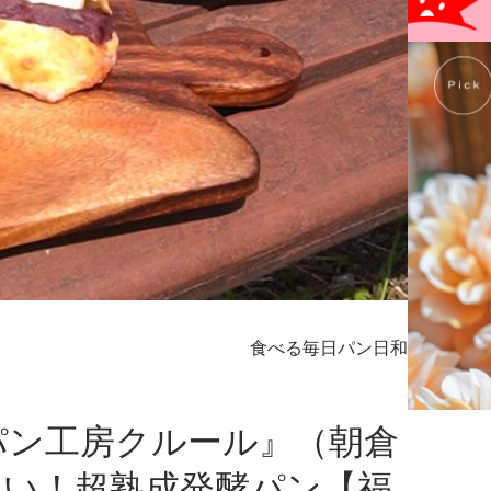
食べる
毎日パン日和
】『パン工房クルール』（朝倉
たい！超熟成発酵パン【福