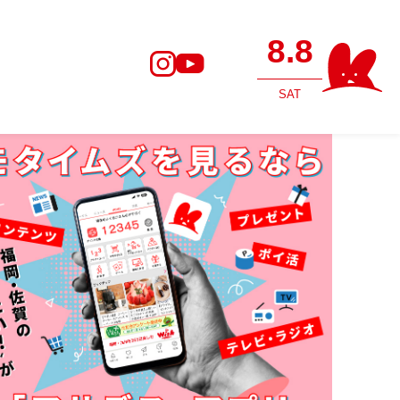
8.8
SAT