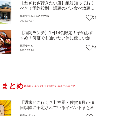
【わざわざ行きたい店】絶対知っておく
べき！予約殺到・話題のパン食べ放題が
主役！地域の愛されビュッフェレストラ
福岡
食べる
ふるさとWish
54
ン『bound garden』（福岡・新宮町）
2026.07.27
【まち歩き】
【福岡ランチ】1日14食限定！予約おす
すめ！何度でも通いたい体に優しい創作
中華『いまここ太宰府』（福岡・太宰府
福岡
食べる
44
市）【まち歩き】
2026.07.14
まとめ
週末にチェックしておきたいニュースまとめ
【週末どこ行く？】福岡・佐賀 8月7～9
日以降に予定されているイベントまとめ
福岡
イベント