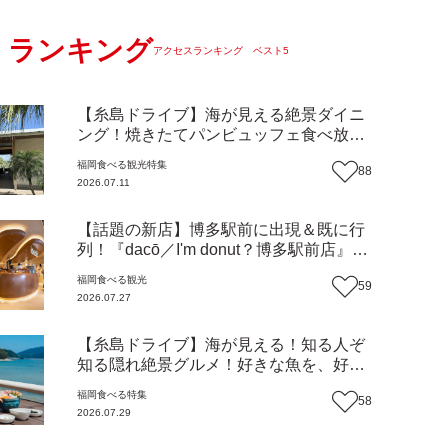
ランキング
アクセスランキング ベスト5
【糸島ドライブ】海が見える絶景ダイニ
ング！焼きたてパンビュッフェ食べ放題
で大人気！糸島市二丈にニューオープン
福岡
食べる
観光
特集
88
『Ibiza Beach Cafe』（福岡・糸島市）
2026.07.11
【まち歩き】
【話題の新店】博多駅前に出現＆既に行
列！『dacō／I'm donut？博多駅前店』徹
底解剖！オーナーシェフ平子さんに聞い
福岡
食べる
観光
59
た楽しみ方＆イチオシメニューも紹介！
2026.07.27
（福岡市博多区）【まち歩き】
【糸島ドライブ】海が見える！知る人ぞ
知る隠れ絶景グルメ！好きな魚を、好き
なだけ！海鮮丼ランチビュッフェ『いと
福岡
食べる
特集
58
はん食堂』（福岡市西区）【まち歩き】
2026.07.29