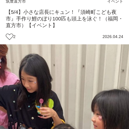
筑豊
直方市
イベント
【5/4】小さな店長にキュン！『須崎町こども夜
市』手作り鯉のぼり100匹も頭上を泳ぐ！（福岡・
直方市）【イベント】
2
2026.04.24