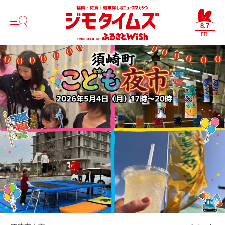
8.7
FRI