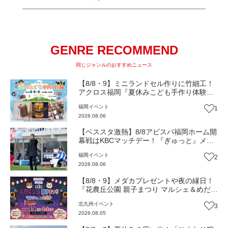
GENRE RECOMMEND
同じジャンルのおすすめニュース
【8/8・9】ミニランドセル作りに竹細工！
アクロス福岡『夏休みこども手作り体験』
伝統工芸の職人が直接手ほどき！（福岡市
福岡
イベント
1
中央区）【イベント】
2026.08.06
【ベススタ激熱】8/8アビスパ福岡ホーム開
幕戦はKBCマッチデー！『ぎゅっと』メン
バーと一緒に熱く盛り上がろう‼
福岡
イベント
2
2026.08.06
【8/8・9】メダカプレゼントや夜の縁日！
『花農丘公園 親子まつり マルシェ＆めだ
か』（北九州市小倉南区）【イベント】
北九州
イベント
3
2026.08.05