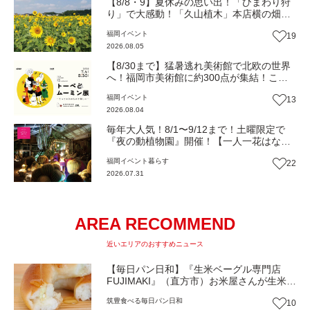
【8/8・9】夏休みの思い出！「ひまわり狩
り」で大感動！「久山植木」本店横の畑で
開催（福岡・久山町）【イベント】
福岡
イベント
19
2026.08.05
【8/30まで】猛暑逃れ美術館で北欧の世界
へ！福岡市美術館に約300点が集結！この
夏限定の心癒されるとっておきの時間『ト
福岡
イベント
13
ーベとムーミン展』【イベント】
2026.08.04
毎年大人気！8/1〜9/12まで！土曜限定で
『夜の動植物園』開催！【一人一花はなき
ん便り】Vol.54
福岡
イベント
暮らす
22
2026.07.31
AREA RECOMMEND
近いエリアのおすすめニュース
【毎日パン日和】『生米ベーグル専門店
FUJIMAKI』（直方市）お米屋さんが生米か
ら作るモチモチベーグル【福岡パン】
筑豊
食べる
毎日パン日和
10