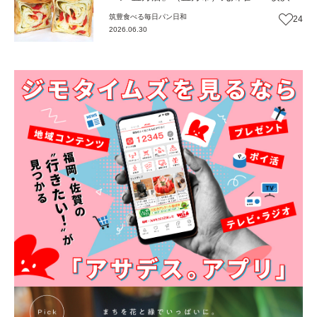
の具材たっぷり食パン専門店【福岡パン】
筑豊
食べる
毎日パン日和
24
2026.06.30