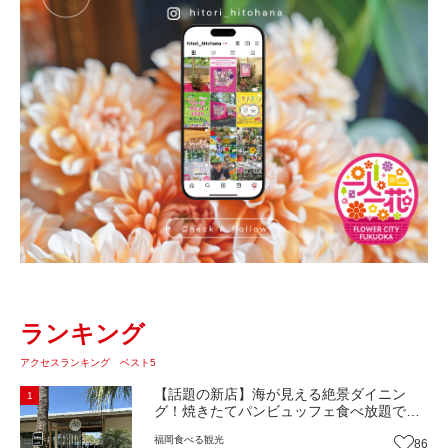
ランキング
アクセスランキング ベスト5
【話題の新店】海が見える絶景ダイニン
1
グ！焼きたてパンビュッフェ食べ放題で大
人気！糸島市二丈にニューオープン『Ibiza
福岡
食べる
観光
86
Beach Cafe』（福岡・糸島市）【まち歩