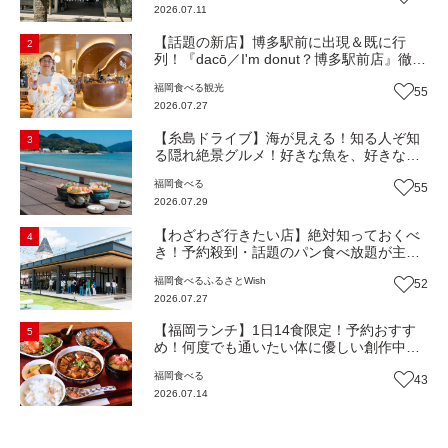
2026.07.11
き】
【話題の新店】博多駅前に出現＆既に行
2
列！『dacō／I'm donut？博多駅前店』徹底
解剖！オーナーシェフ平子さんに聞いた楽
福岡
食べる
観光
55
しみ方＆イチオシメニューも紹介！（福岡
2026.07.27
市博多区）【まち歩き】
【糸島ドライブ】海が見える！知る人ぞ知
3
る隠れ絶景グルメ！好きな魚を、好きなだ
け！海鮮丼ランチビュッフェ『いとはん食
福岡
食べる
55
堂』（福岡市西区）【まち歩き】
2026.07.29
【わざわざ行きたい店】絶対知っておくべ
4
き！予約殺到・話題のパン食べ放題が主
役！地域の愛されビュッフェレストラン
福岡
食べる
ふるさとWish
52
『bound garden』（福岡・新宮町）【まち
2026.07.27
歩き】
【福岡ランチ】1日14食限定！予約おすす
5
め！何度でも通いたい体に優しい創作中華
『いまここ太宰府』（福岡・太宰府市）
福岡
食べる
43
【まち歩き】
2026.07.14