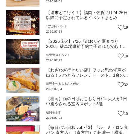
2026.08.03
【週末どこ行く？】福岡・佐賀 7月24-26日
以降に予定されているイベントまとめ
北九州
イベント
19
2026.07.24
【2026花火】7/26『のおがた夏まつり
2026』駐車場事前予約で子連れも安心！
（福岡・直方市）【イベント】
筑豊
遊ぶ
イベント
18
2026.07.22
【わざわざ行きたい店】ワッと思わず声が
出る！ふわとろフレンチトースト。1台のキ
ッチンカーから始まった！地元愛を家族で
筑豊
食べる
ふるさとWish
32
紡ぐ古民家カフェストーリー『Cocotte+
2026.07.04
（ココット プラス）』（福岡・直方市）
【まち歩き】
【福岡】雨の日はおこもり日和♪ 大人が1日
中癒やされる室内スポット3選
福岡
暮らす
15
2026.07.03
【毎日パン日和 vol.743】『ル・ミトロン食
パン 直方店』（直方市）九州唯一！横浜発