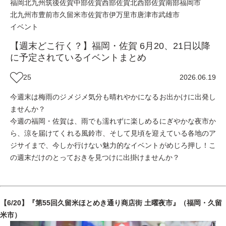
福岡
北九州
筑後
佐賀中部
佐賀西部
佐賀北西部
佐賀南部
福岡市
北九州市
豊前市
久留米市
佐賀市
伊万里市
唐津市
武雄市
イベント
【週末どこ行く？】福岡・佐賀 6月20、21日以降
に予定されているイベントまとめ
25
2026.06.19
今週末は梅雨のジメジメ気分も晴れやかになるお出かけに出発し
ませんか？
今週の福岡・佐賀は、雨でも濡れずに楽しめるにぎやかな夜市か
ら、涼を届けてくれる風鈴市、そして見頃を迎えている各地のア
ジサイまで、今しか行けない魅力的なイベントがめじろ押し！こ
の週末だけのとっておきを見つけに出掛けませんか？
【6/20】『第55回久留米ほとめき通り商店街 土曜夜市』（福岡・久留
米市）