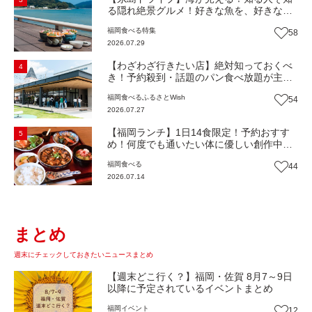
る隠れ絶景グルメ！好きな魚を、好きなだ
け！海鮮丼ランチビュッフェ『いとはん食
福岡
食べる
特集
58
堂』（福岡市西区）【まち歩き】
2026.07.29
【わざわざ行きたい店】絶対知っておくべ
4
き！予約殺到・話題のパン食べ放題が主
役！地域の愛されビュッフェレストラン
福岡
食べる
ふるさとWish
54
『bound garden』（福岡・新宮町）【まち
2026.07.27
歩き】
【福岡ランチ】1日14食限定！予約おすす
5
め！何度でも通いたい体に優しい創作中華
『いまここ太宰府』（福岡・太宰府市）
福岡
食べる
44
【まち歩き】
2026.07.14
まとめ
週末にチェックしておきたいニュースまとめ
【週末どこ行く？】福岡・佐賀 8月7～9日
以降に予定されているイベントまとめ
福岡
イベント
12