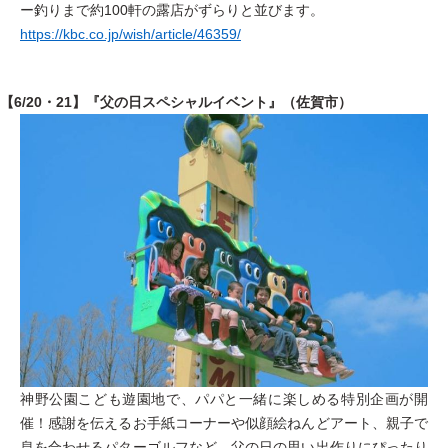
ー釣りまで約100軒の露店がずらりと並びます。
https://kbc.co.jp/wish/article/46359/
【6/20・21】『父の日スペシャルイベント』（佐賀市）
神野公園こども遊園地で、パパと一緒に楽しめる特別企画が開
催！感謝を伝えるお手紙コーナーや似顔絵ねんどアート、親子で
息を合わせるパターゴルフなど、父の日の思い出作りにぴったり