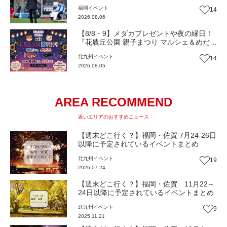
バーと一緒に熱く盛り上がろう‼
福岡
イベント
14
2026.08.06
【8/8・9】メダカプレゼントや夜の縁日！
『花農丘公園 親子まつり マルシェ＆めだ
か』（北九州市小倉南区）【イベント】
北九州
イベント
14
2026.08.05
AREA RECOMMEND
近いエリアのおすすめニュース
【週末どこ行く？】福岡・佐賀 7月24-26日
以降に予定されているイベントまとめ
北九州
イベント
19
2026.07.24
【週末どこ行く？】福岡・佐賀 11月22～
24日以降に予定されているイベントまとめ
北九州
イベント
9
2025.11.21