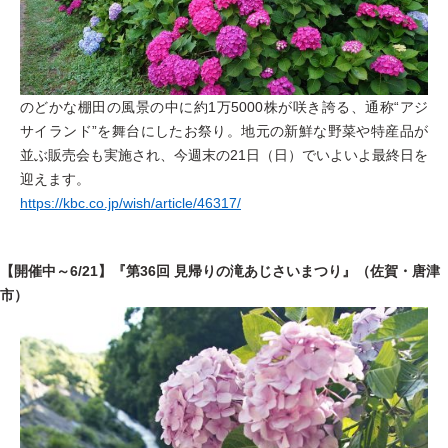
のどかな棚田の風景の中に約1万5000株が咲き誇る、通称“アジ
サイランド”を舞台にしたお祭り。地元の新鮮な野菜や特産品が
並ぶ販売会も実施され、今週末の21日（日）でいよいよ最終日を
迎えます。
https://kbc.co.jp/wish/article/46317/
【開催中～6/21】『第36回 見帰りの滝あじさいまつり』（佐賀・唐津
市）