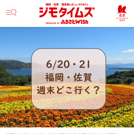
8.8
SAT