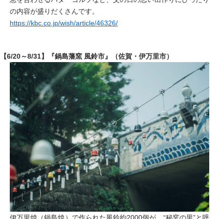
の内容が盛りだくさんです。
https://kbc.co.jp/wish/article/46326/
【6/20～8/31】『鍋島藩窯 風鈴市』（佐賀・伊万里市）
伊万里焼（鍋島焼）で作られた風鈴約2000個が、“秘窯の里”と呼