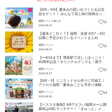
同じジャンルのおすすめニュース
【8/5～9/9】夏休みの思い出づくり＆記念
品をゲット！ みんなで花と緑の投稿をシェ
アしながら 「夏の一花ミッション」にチャ
福岡
イベント
暮らす
12
レンジ【一人一花はなきん便り】Vol.55
2026.08.07
【週末どこ行く？】福岡・佐賀 8月7～9日
以降に予定されているイベントまとめ
福岡
イベント
12
2026.08.07
【〜8/16まで】博多駅で涼しくほっこり！
40周年記念！オリジナルグッズも！親子揃
って「シルバニアファミリー展40th」へ行
福岡
イベント
12
こう（JR九州ホール）【イベント】
2026.08.07
【8/8・9】ミニランドセル作りに竹細工！
アクロス福岡『夏休みこども手作り体験』
伝統工芸の職人が直接手ほどき！（福岡市
福岡
イベント
14
中央区）【イベント】
2026.08.06
【ベススタ激熱】8/8アビスパ福岡ホーム開
幕戦はKBCマッチデー！『ぎゅっと』メン