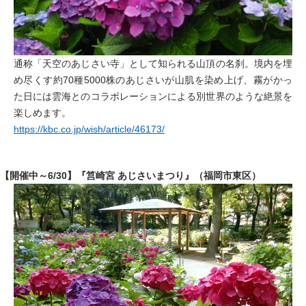
通称「天空のあじさい寺」として知られる山頂の名刹。境内を埋
め尽くす約70種5000株のあじさいが山肌を染め上げ、霧がかっ
た日には雲海とのコラボレーションによる別世界のような絶景を
楽しめます。
https://kbc.co.jp/wish/article/46173/
【開催中～6/30】『筥崎宮 あじさいまつり』（福岡市東区）