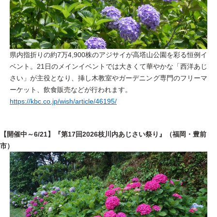
県内指折りの約7万4,900株のアジサイが高塔山公園を彩る恒例イ
ベント。21日のメインイベントでは大きくて華やかな「西洋あじ
さい」が主役となり、挿し木教室やガーデニング専門のフリーマ
ーケット、飲食販売などが行われます。
https://kbc.co.jp/wish/article/46195/
【開催中～6/21】『第17回2026枝川内あじさい祭り』（福岡・豊前
市）