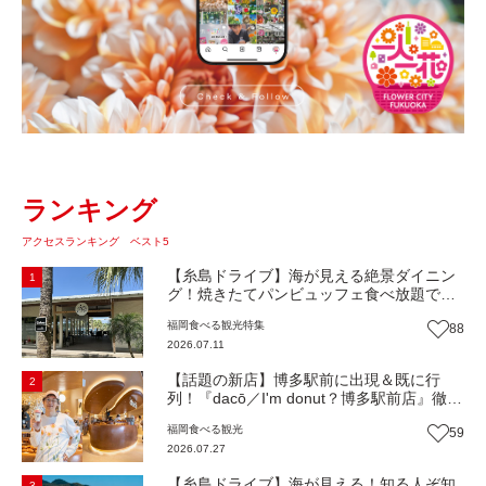
ランキング
アクセスランキング ベスト5
【糸島ドライブ】海が見える絶景ダイニン
1
グ！焼きたてパンビュッフェ食べ放題で大
人気！糸島市二丈にニューオープン『Ibiza
福岡
食べる
観光
特集
88
Beach Cafe』（福岡・糸島市）【まち歩
2026.07.11
き】
【話題の新店】博多駅前に出現＆既に行
2
列！『dacō／I'm donut？博多駅前店』徹底
解剖！オーナーシェフ平子さんに聞いた楽
福岡
食べる
観光
59
しみ方＆イチオシメニューも紹介！（福岡
2026.07.27
市博多区）【まち歩き】
【糸島ドライブ】海が見える！知る人ぞ知
3