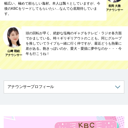
幅広い、極めて頼もしい逸材。本人は飄々としていますが、今
長岡 大雅
後のKBCをリードしてもらいたい…なんて心底期待していま
アナウンサー
す。
頭の回転が早く、絶妙な塩梅のギャグをテレビ・ラジオ各方面
でかましている。時々ギリギリアウトのことも。同じグループ
を推していてライブも一緒に行く仲ですが、最近どうも熱量に
差がある。飽きっぽいのか、愛犬・愛描に夢中なのか・・・今
山﨑 萌絵
年も行こうね！
アナウンサー