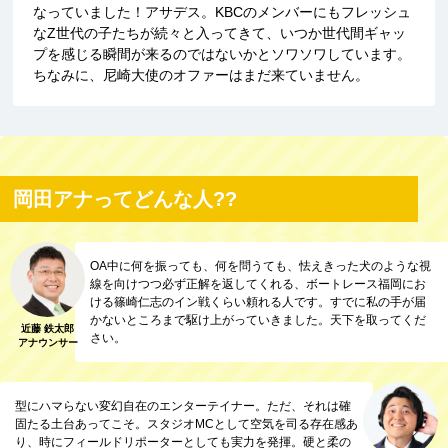
なっていました！アサデス。KBCのメンバーにもフレッシュ
なZ世代の子たちが続々と入ってきて、いつか世代間ギャッ
プを感じる瞬間が来るのではないかとソワソワしています。
ちなみに、尼崎大使のオファーはまだ来ていません。
岡田アナってどんな人??
OA中に何を振っても、何を問うても、怯えきった犬のような視
線を向けつつ必ず正解を返してくれる、ボートレース福岡にお
ける篠崎仁志のイン戦くらい頼れる人です。すでに私の手が届
かないところまで駆け上がっていきました。天下を取ってくだ
近藤 鉄太郎
さい。
アナウンサー
型にハマらない変幻自在のエンターテイナー。ただ、それは確
固たる土台あってこそ。スタジオMCとして空気を司る存在感あ
り、時にフィールドリポーターとしても実力を発揮。硬と柔の