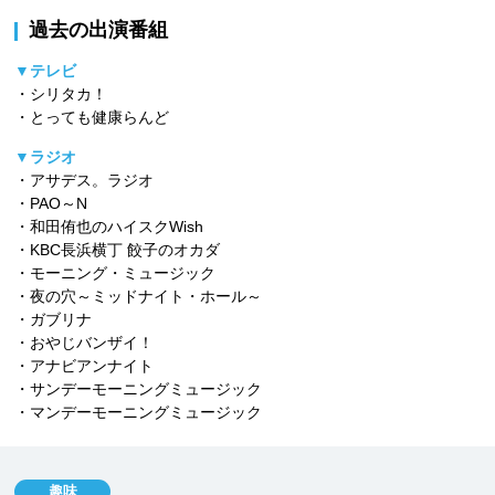
過去の出演番組
▼テレビ
・シリタカ！
・とっても健康らんど
▼ラジオ
・アサデス。ラジオ
・PAO～N
・和田侑也のハイスクWish
・KBC長浜横丁 餃子のオカダ
・モーニング・ミュージック
・夜の穴～ミッドナイト・ホール～
・ガブリナ
・おやじバンザイ！
・アナビアンナイト
・サンデーモーニングミュージック
・マンデーモーニングミュージック
趣味