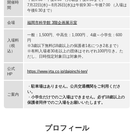
開催時
7月22日(水)～8月26日(水)は午前9:30～午後7:00 （入場は
間
午後6:30まで）
会場
福岡市科学館 3階企画展示室
一般：1,500円、中高生：1,000円 、4歳～小学生：600
入場料
円
（税
※3歳以下無料(18歳以上の保護者1名につき2名まで）
込）
※有料入場者30名以上の団体はそれぞれ100円引き。た
だし、日時指定対象日は対象外。
公式
https://www.jrta.co.jp/daipinchi-ten/
HP
・
駐車場はありません。公共交通機関をご利用くださ
い。
ご案内
・
小学生だけでのご入場はできません。必ず18歳以上の
保護者同伴でのご入場をお願いいたします。
プロフィール