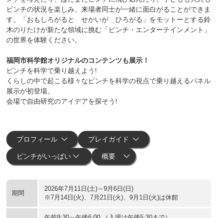
ピンチの状況を楽しみ、来場者同士が一緒に面白がることができま
す。「おもしろがると せかいが ひろがる」をモットーとする鈴
木のりたけが新たな領域に挑む「ピンチ・エンターテインメント」
の世界を体験ください。
福岡市科学館オリジナルのコンテンツも展示！
ピンチを科学で乗り越えよう!
くらしの中で起こる様々なピンチを科学の視点で乗り越えるパネル
展示が初登場。
会場で自由研究のアイデアを探そう!
プロフィール
プレイガイド
ピンチがいっぱい
概要
2026年7月11日(土)～9月6日(日)
期間
※7月14日(火)、7月21日(火)、9月1日(火)は休館
午前9:30～午後6:00 （入場は午後5:30まで）