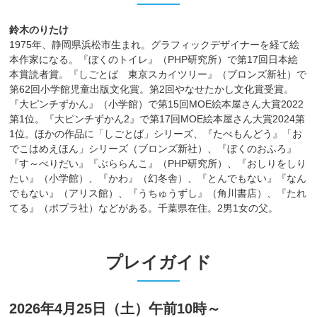
鈴木のりたけ
1975年、静岡県浜松市生まれ。グラフィックデザイナーを経て絵
本作家になる。『ぼくのトイレ』（PHP研究所）で第17回日本絵
本賞読者賞。『しごとば 東京スカイツリー』（ブロンズ新社）で
第62回小学館児童出版文化賞。第2回やなせたかし文化賞受賞。
『大ピンチずかん』（小学館）で第15回MOE絵本屋さん大賞2022
第1位。『大ピンチずかん2』で第17回MOE絵本屋さん大賞2024第
1位。ほかの作品に「しごとば」シリーズ、『たべもんどう』「お
でこはめえほん」シリーズ（ブロンズ新社）、『ぼくのおふろ』
『す～べりだい』『ぶららんこ』（PHP研究所）、『おしりをしり
たい』（小学館）、『かわ』（幻冬舎）、『とんでもない』『なん
でもない』（アリス館）、『うちゅうずし』（角川書店）、『たれ
てる』（ポプラ社）などがある。千葉県在住。2男1女の父。
プレイガイド
2026年4月25日（土）午前10時～