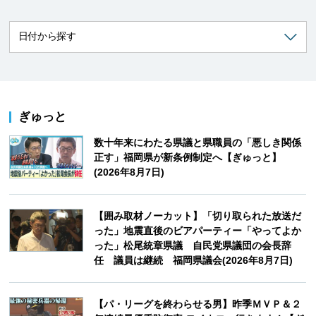
ぎゅっと
数十年来にわたる県議と県職員の「悪しき関係
正す」福岡県が新条例制定へ【ぎゅっと】
(2026年8月7日)
【囲み取材ノーカット】「切り取られた放送だ
った」地震直後のビアパーティー「やってよか
った」松尾統章県議 自民党県議団の会長辞
任 議員は継続 福岡県議会(2026年8月7日)
【パ・リーグを終わらせる男】昨季ＭＶＰ＆２