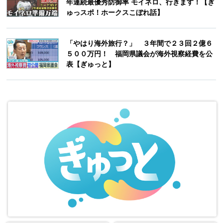
年連続最優秀防御率 モイネロ、行きます！【ぎ
ゅっスポ！ホークスこぼれ話】
「やはり海外旅行？」 ３年間で２３回２億６
５００万円！ 福岡県議会が海外視察経費を公
表【ぎゅっと】