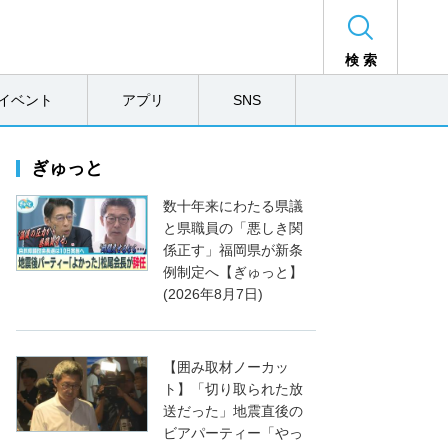
検 索
イベント
アプリ
SNS
ぎゅっと
数十年来にわたる県議
と県職員の「悪しき関
係正す」福岡県が新条
例制定へ【ぎゅっと】
(2026年8月7日)
【囲み取材ノーカッ
ト】「切り取られた放
送だった」地震直後の
ビアパーティー「やっ