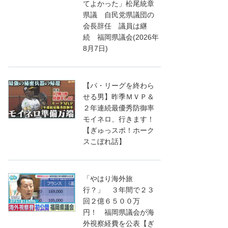
てよかった」松尾統章
県議 自民党県議団の
会長辞任 議員は継
続 福岡県議会(2026年
8月7日)
【パ・リーグを終わら
せる男】昨季ＭＶＰ＆
２年連続最優秀防御率
モイネロ、行きます！
【ぎゅっスポ！ホーク
スこぼれ話】
「やはり海外旅
行？」 ３年間で２３
回２億６５００万
円！ 福岡県議会が海
外視察経費を公表【ぎ