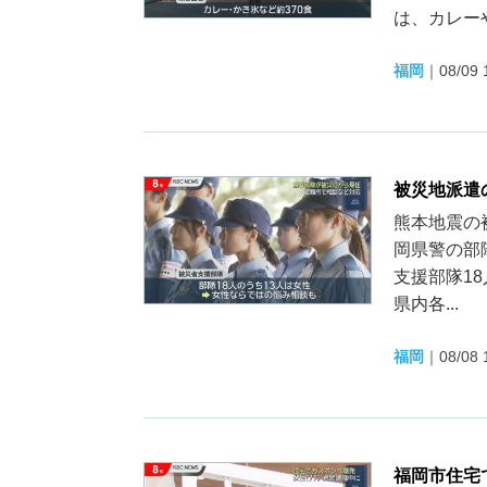
は、カレーや
福岡
｜
08/09 
被災地派遣
熊本地震の
岡県警の部
支援部隊1
県内各...
福岡
｜
08/08 
福岡市住宅