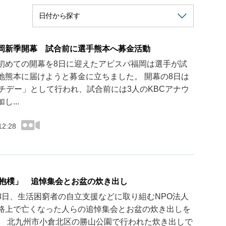
岡新季開幕 試合前に選手熊本へ募金活動
初めての開幕を8日に迎えたアビスパ福岡は選手が試
地熊本に届けようと募金に立ちました。 開幕の8日は
ッチデー」として行われ、試合前には3人のKBCアナウ
し...
12:28
「抱樸」 追悼集会とお盆の炊き出し
8日、生活困窮者の自立支援などに取り組むNPO法人
路上で亡くなった人らの追悼集会とお盆の炊き出しを
。 北九州市小倉北区の勝山公園で行われた炊き出しで