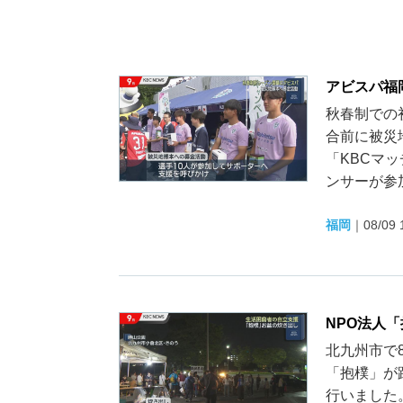
アビスパ福
秋春制での
合前に被災
「KBCマ
ンサーが参加
福岡
｜
08/09 
NPO法人
北九州市で
「抱樸」が
行いました