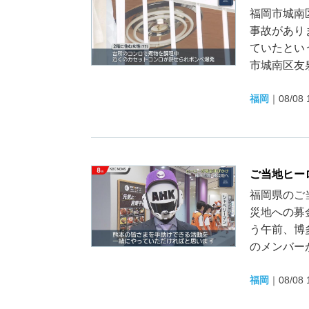
福岡市城南
事故があり
ていたとい
市城南区友泉
福岡
｜
08/08 
ご当地ヒー
福岡県のご
災地への募
う午前、博
のメンバーが
福岡
｜
08/08 