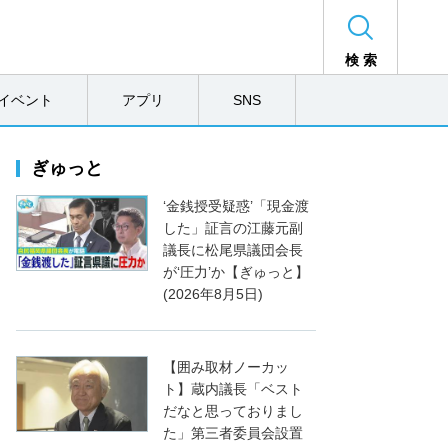
検 索
イベント
アプリ
SNS
ぎゅっと
‘金銭授受疑惑’「現金渡
した」証言の江藤元副
議長に松尾県議団会長
が‘圧力’か【ぎゅっと】
(2026年8月5日)
【囲み取材ノーカッ
ト】蔵内議長「ベスト
だなと思っておりまし
た」第三者委員会設置