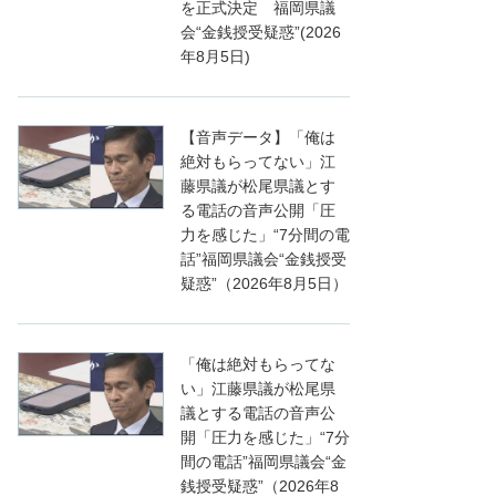
を正式決定 福岡県議
会“金銭授受疑惑”(2026
年8月5日)
【音声データ】「俺は
絶対もらってない」江
藤県議が松尾県議とす
る電話の音声公開「圧
力を感じた」“7分間の電
話”福岡県議会“金銭授受
疑惑”（2026年8月5日）
「俺は絶対もらってな
い」江藤県議が松尾県
議とする電話の音声公
開「圧力を感じた」“7分
間の電話”福岡県議会“金
銭授受疑惑”（2026年8