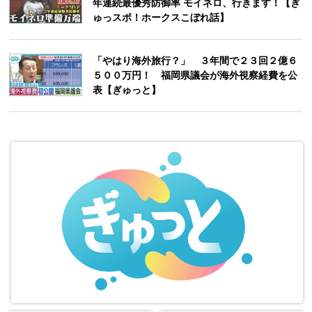
年連続最優秀防御率 モイネロ、行きます！【ぎ
ゅっスポ！ホークスこぼれ話】
「やはり海外旅行？」 ３年間で２３回２億６
５００万円！ 福岡県議会が海外視察経費を公
表【ぎゅっと】