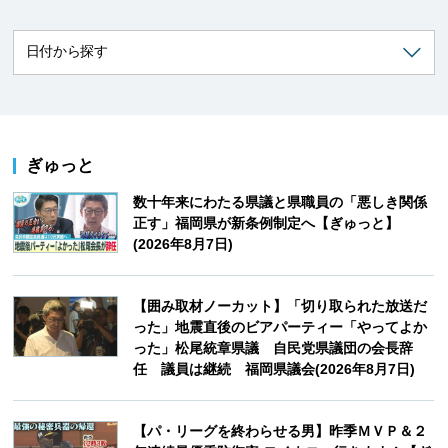
ぎゅっと
数十年来にわたる県議と県職員の「悪しき関係
正す」福岡県が新条例制定へ【ぎゅっと】
(2026年8月7日)
【囲み取材ノーカット】「切り取られた放送だ
った」地震直後のビアパーティー「やってよか
った」松尾統章県議 自民党県議団の会長辞
任 議員は継続 福岡県議会(2026年8月7日)
【パ・リーグを終わらせる男】昨季ＭＶＰ＆２