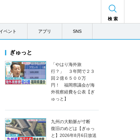
検 索
イベント
アプリ
SNS
ぎゅっと
「やはり海外旅
行？」 ３年間で２３
回２億６５００万
円！ 福岡県議会が海
外視察経費を公表【ぎ
ゅっと】
九州の大動脈が寸断
復旧のめどは【ぎゅっ
と】2026年8月6日放送