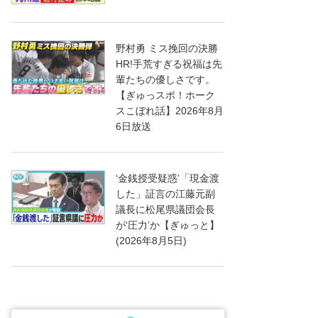
野村勇 ミス挽回の決勝
HR!手荒すぎる祝福は先
輩たちの優しさです。
【ぎゅっスポ！ホーク
スこぼれ話】2026年8月
6日放送
‘金銭授受疑惑’「現金渡
した」証言の江藤元副
議長に松尾県議団会長
が‘圧力’か【ぎゅっと】
(2026年8月5日)