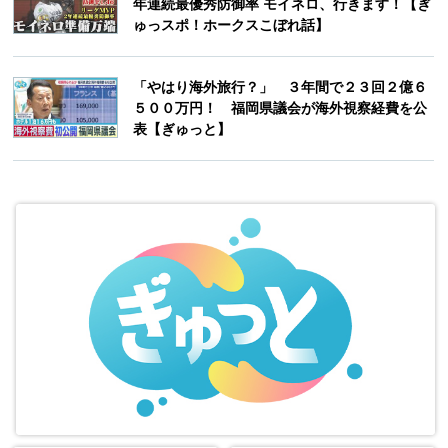
年連続最優秀防御率 モイネロ、行きます！【ぎ
ゅっスポ！ホークスこぼれ話】
「やはり海外旅行？」 ３年間で２３回２億６
５００万円！ 福岡県議会が海外視察経費を公
表【ぎゅっと】