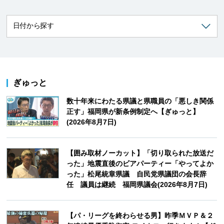
ぎゅっと
数十年来にわたる県議と県職員の「悪しき関係
正す」福岡県が新条例制定へ【ぎゅっと】
(2026年8月7日)
【囲み取材ノーカット】「切り取られた放送だ
った」地震直後のビアパーティー「やってよか
った」松尾統章県議 自民党県議団の会長辞
任 議員は継続 福岡県議会(2026年8月7日)
【パ・リーグを終わらせる男】昨季ＭＶＰ＆２