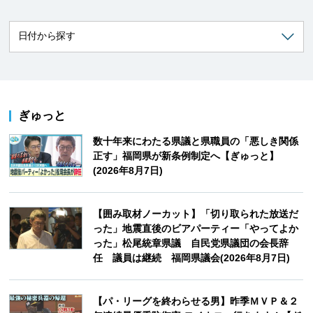
ぎゅっと
数十年来にわたる県議と県職員の「悪しき関係
正す」福岡県が新条例制定へ【ぎゅっと】
(2026年8月7日)
【囲み取材ノーカット】「切り取られた放送だ
った」地震直後のビアパーティー「やってよか
った」松尾統章県議 自民党県議団の会長辞
任 議員は継続 福岡県議会(2026年8月7日)
【パ・リーグを終わらせる男】昨季ＭＶＰ＆２