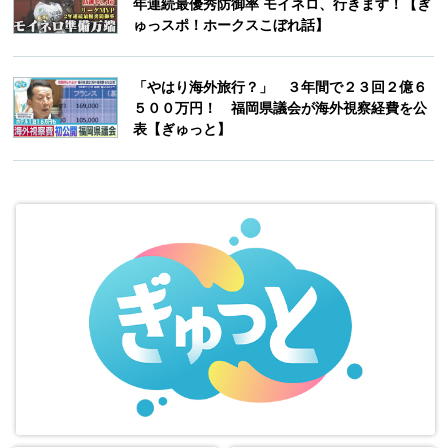
年連続最優秀防御率 モイネロ、行きます！【ぎ
ゅっスポ！ホークスこぼれ話】
「やはり海外旅行？」 ３年間で２３回２億６
５００万円！ 福岡県議会が海外視察経費を公
表【ぎゅっと】