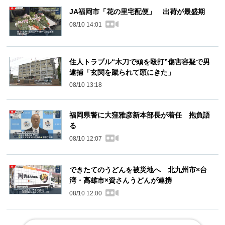
JA福岡市「花の里宅配便」 出荷が最盛期
08/10 14:01
住人トラブル“木刀で頭を殴打”傷害容疑で男
逮捕「玄関を蹴られて頭にきた」
08/10 13:18
福岡県警に大窪雅彦新本部長が着任 抱負語
る
08/10 12:07
できたてのうどんを被災地へ 北九州市×台
湾・高雄市×資さんうどんが連携
08/10 12:00