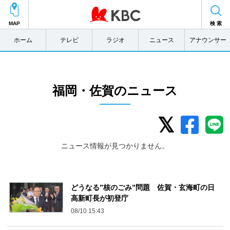
MAP
検 索
ホーム
テレビ
ラジオ
ニュース
アナウンサー
福岡・佐賀のニュース
ニュース情報が見つかりません。
どうなる”核のごみ”問題 佐賀・玄海町の日
高新町長が初登庁
08/10 15:43