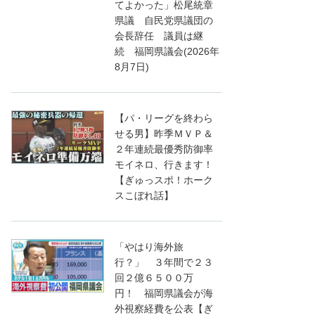
てよかった」松尾統章
県議 自民党県議団の
会長辞任 議員は継
続 福岡県議会(2026年
8月7日)
【パ・リーグを終わら
せる男】昨季ＭＶＰ＆
２年連続最優秀防御率
モイネロ、行きます！
【ぎゅっスポ！ホーク
スこぼれ話】
「やはり海外旅
行？」 ３年間で２３
回２億６５００万
円！ 福岡県議会が海
外視察経費を公表【ぎ