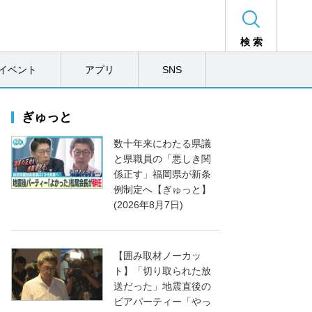
検 索
イベント
アプリ
SNS
ぎゅっと
数十年来にわたる県議
と県職員の「悪しき関
係正す」福岡県が新条
例制定へ【ぎゅっと】
(2026年8月7日)
【囲み取材ノーカッ
ト】「切り取られた放
送だった」地震直後の
ビアパーティー「やっ