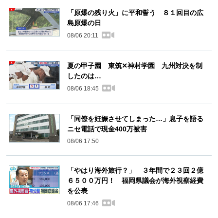
「原爆の残り火」に平和誓う ８１回目の広
島原爆の日
08/06 20:11
夏の甲子園 東筑✕神村学園 九州対決を制
したのは…
08/06 18:45
「同僚を妊娠させてしまった…」息子を語る
ニセ電話で現金400万被害
08/06 17:50
「やはり海外旅行？」 ３年間で２３回２億
６５００万円！ 福岡県議会が海外視察経費
を公表
08/06 17:46