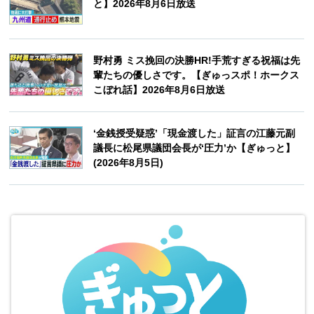
と】2026年8月6日放送
野村勇 ミス挽回の決勝HR!手荒すぎる祝福は先
輩たちの優しさです。【ぎゅっスポ！ホークス
こぼれ話】2026年8月6日放送
‘金銭授受疑惑’「現金渡した」証言の江藤元副
議長に松尾県議団会長が‘圧力’か【ぎゅっと】
(2026年8月5日)