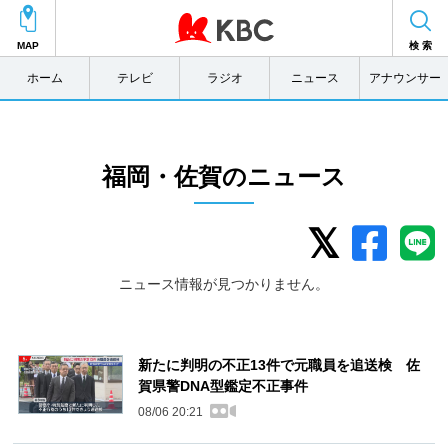
MAP
検 索
ホーム
テレビ
ラジオ
ニュース
アナウンサー
福岡・佐賀のニュース
ニュース情報が見つかりません。
新たに判明の不正13件で元職員を追送検 佐
賀県警DNA型鑑定不正事件
08/06 20:21