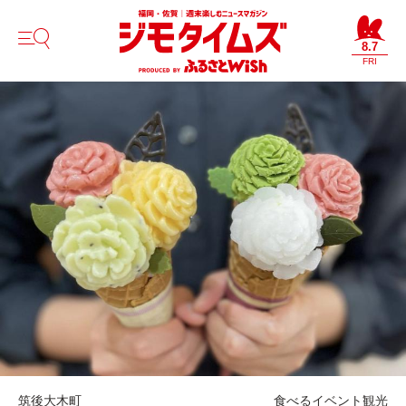
8.7
FRI
筑後
大木町
食べる
イベント
観光