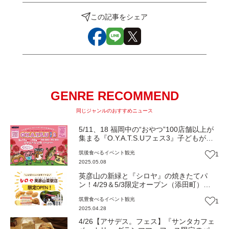
この記事をシェア
GENRE RECOMMEND
同じジャンルのおすすめニュース
5/11、18 福岡中の“おやつ”100店舗以上が
集まる『O.Y.A.T.S.Uフェス3』子どもがテ
ンション爆上がりのワークショップも♪（久
筑後
食べる
イベント
観光
1
留米市）【イベント】
2025.05.08
英彦山の新緑と『シロヤ』の焼きたてパ
ン！4/29＆5/3限定オープン（添田町）
【2025GW特集】
筑豊
食べる
イベント
観光
1
2025.04.28
4/26【アサデス。フェス】『サンタカフェ