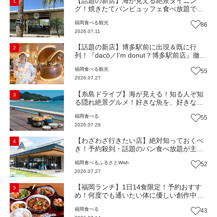
【話題の新店】海が見える絶景ダイニン
1
グ！焼きたてパンビュッフェ食べ放題で大
人気！糸島市二丈にニューオープン『Ibiza
福岡
食べる
観光
86
Beach Cafe』（福岡・糸島市）【まち歩
2026.07.11
き】
【話題の新店】博多駅前に出現＆既に行
2
列！『dacō／I'm donut？博多駅前店』徹底
解剖！オーナーシェフ平子さんに聞いた楽
福岡
食べる
観光
55
しみ方＆イチオシメニューも紹介！（福岡
2026.07.27
市博多区）【まち歩き】
【糸島ドライブ】海が見える！知る人ぞ知
3
る隠れ絶景グルメ！好きな魚を、好きなだ
け！海鮮丼ランチビュッフェ『いとはん食
福岡
食べる
55
堂』（福岡市西区）【まち歩き】
2026.07.29
【わざわざ行きたい店】絶対知っておくべ
4
き！予約殺到・話題のパン食べ放題が主
役！地域の愛されビュッフェレストラン
福岡
食べる
ふるさとWish
52
『bound garden』（福岡・新宮町）【まち
2026.07.27
歩き】
【福岡ランチ】1日14食限定！予約おすす
5
め！何度でも通いたい体に優しい創作中華
『いまここ太宰府』（福岡・太宰府市）
福岡
食べる
43
【まち歩き】