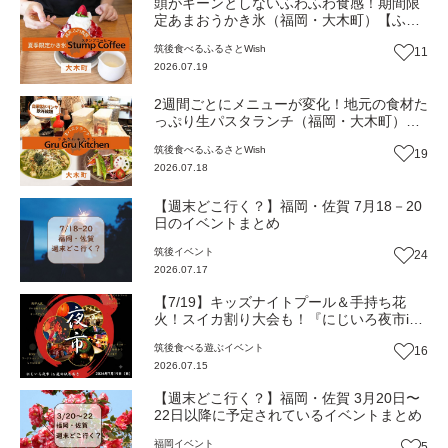
頭がキーンとしないふわふわ食感！期間限
定あまおうかき氷（福岡・大木町）【ふる
さとWish】
筑後
食べる
ふるさとWish
11
2026.07.19
2週間ごとにメニューが変化！地元の食材た
っぷり生パスタランチ（福岡・大木町）
【ふるさとWish】
筑後
食べる
ふるさとWish
19
2026.07.18
【週末どこ行く？】福岡・佐賀 7月18－20
日のイベントまとめ
筑後
イベント
24
2026.07.17
【7/19】キッズナイトプール＆手持ち花
火！スイカ割り大会も！『にじいろ夜市in
道の駅おおき』（福岡・大木町）【イベン
筑後
食べる
遊ぶ
イベント
16
ト】
2026.07.15
【週末どこ行く？】福岡・佐賀 3月20日〜
22日以降に予定されているイベントまとめ
福岡
イベント
5