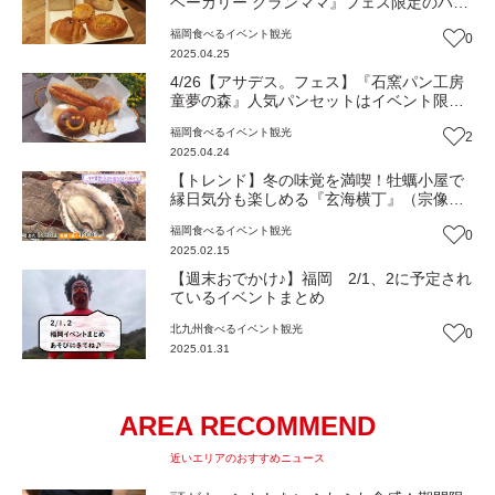
ベーカリー グランママ』フェス限定のパン
3種が登場！
福岡
食べる
イベント
観光
0
2025.04.25
4/26【アサデス。フェス】『石窯パン工房
童夢の森』人気パンセットはイベント限
定”イキモノ”クッキー付き！
福岡
食べる
イベント
観光
2
2025.04.24
【トレンド】冬の味覚を満喫！牡蠣小屋で
縁日気分も楽しめる『玄海横丁』（宗像
市）
福岡
食べる
イベント
観光
0
2025.02.15
【週末おでかけ♪】福岡 2/1、2に予定され
ているイベントまとめ
北九州
食べる
イベント
観光
0
2025.01.31
AREA RECOMMEND
近いエリアのおすすめニュース