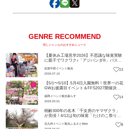
GENRE RECOMMEND
同じジャンルのおすすめニュース
【夏休み工場見学2026】不思議な味覚実験
に親子でワクワク♪「アジパンダ®」バス
で“うま味”の秘密基地へGO！『味の素九州
佐賀中部
イベント
観光
23
工場』（佐賀市）
2026.07.10
【5/1〜5/10】5月4日入園無料！世界一の花
GWお披露目イベント＆FFS2027開催決
定！【一人一花はなきん便り】Vol.52
福岡
イベント
観光
暮らす
14
2026.05.01
樹齢300年の名木「千女房のヤマザクラ」
が見頃！4/12は旬の味覚「たけのこ祭り」
で無料試食も（福岡・みやこ町）【ふるさ
北九州
イベント
観光
ふるさとWish
8
とWish】
2026.04.01