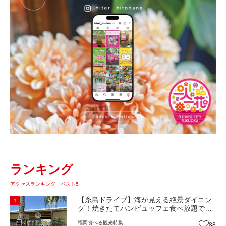
ランキング
アクセスランキング ベスト5
【糸島ドライブ】海が見える絶景ダイニン
1
グ！焼きたてパンビュッフェ食べ放題で大
人気！糸島市二丈にニューオープン『Ibiza
福岡
食べる
観光
特集
88
Beach Cafe』（福岡・糸島市）【まち歩