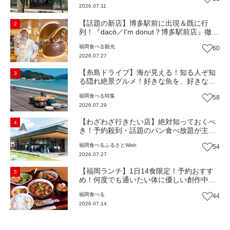
2026.07.11
き】
【話題の新店】博多駅前に出現＆既に行
2
列！『dacō／I'm donut？博多駅前店』徹底
解剖！オーナーシェフ平子さんに聞いた楽
福岡
食べる
観光
60
しみ方＆イチオシメニューも紹介！（福岡
2026.07.27
市博多区）【まち歩き】
【糸島ドライブ】海が見える！知る人ぞ知
3
る隠れ絶景グルメ！好きな魚を、好きなだ
け！海鮮丼ランチビュッフェ『いとはん食
福岡
食べる
特集
58
堂』（福岡市西区）【まち歩き】
2026.07.29
【わざわざ行きたい店】絶対知っておくべ
4
き！予約殺到・話題のパン食べ放題が主
役！地域の愛されビュッフェレストラン
福岡
食べる
ふるさとWish
54
『bound garden』（福岡・新宮町）【まち
2026.07.27
歩き】
【福岡ランチ】1日14食限定！予約おすす
5
め！何度でも通いたい体に優しい創作中華
『いまここ太宰府』（福岡・太宰府市）
福岡
食べる
44
【まち歩き】
2026.07.14