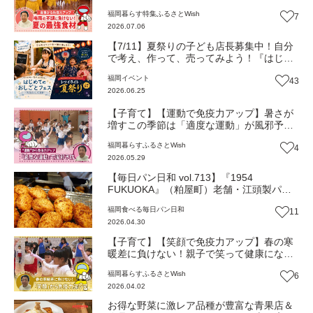
ズ】
福岡
暮らす
特集
ふるさとWish
7
2026.07.06
【7/11】夏祭りの子ども店長募集中！自分
で考え、作って、売ってみよう！『はじめ
てのおしごとフェス＆トワイライト夏祭
福岡
イベント
43
り』（福岡・粕屋町）【イベント】※子ど
2026.06.25
も店長の募集は終了しています
【子育て】【運動で免疫力アップ】暑さが
増すこの季節は「適度な運動」が風邪予防
のポイント！【げんきタイムズ】
福岡
暮らす
ふるさとWish
4
2026.05.29
【毎日パン日和 vol.713】『1954
FUKUOKA』（粕屋町）老舗・江頭製パン
の技術を引き継ぐ人気店【福岡パン】
福岡
食べる
毎日パン日和
11
2026.04.30
【子育て】【笑顔で免疫力アップ】春の寒
暖差に負けない！親子で笑って健康になる
新習慣【げんきタイムズ】
福岡
暮らす
ふるさとWish
6
2026.04.02
お得な野菜に激レア品種が豊富な青果店＆