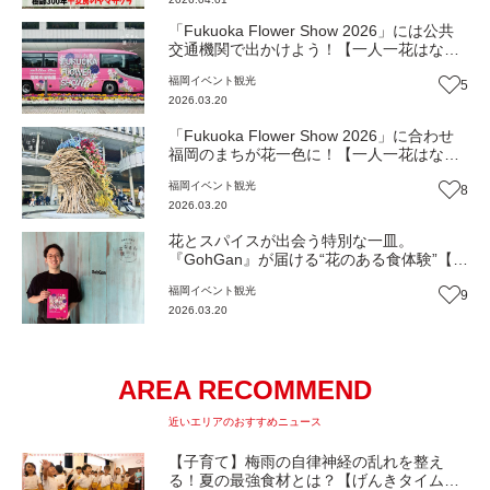
「Fukuoka Flower Show 2026」には公共
交通機関で出かけよう！【一人一花はなき
ん便り】Vol.50
福岡
イベント
観光
5
2026.03.20
「Fukuoka Flower Show 2026」に合わせ
福岡のまちが花一色に！【一人一花はなき
ん便り】 Vol.49
福岡
イベント
観光
8
2026.03.20
花とスパイスが出会う特別な一皿。
『GohGan』が届ける“花のある食体験”【一
人一花はなきん便り】Vol.48
福岡
イベント
観光
9
2026.03.20
AREA RECOMMEND
近いエリアのおすすめニュース
【子育て】梅雨の自律神経の乱れを整え
る！夏の最強食材とは？【げんきタイム