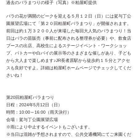
過去のバラまつりの様子（写真）※粕屋町提供
バラの花が満開のピークを迎える５月１２日（日）には駕与丁公
園展望広場にて「第２０回粕屋町バラまつり」が開催されます。
前回は約１万３２００人が来場した毎回大人気のバラまつり！当
日はバラの苗販売（事前に配布される整理券が必要）や、飲食店
ブースの出店、高校生によるステージイベント・ワークショッ
プ、パトカーや白バイの展示等のさまざまな催しがあり、子ども
から大人まで楽しめます♪JR長者原駅から徒歩約１５分とアクセ
スも良好ですよ。詳細は粕屋町ホームページでチェックしてくだ
さいね！
第20回粕屋町バラまつり
日程：2024年5月12日（日）
時間：10:00～16:00（雨天決行）
会場：駕与丁公園展望広場
※雨により中止するイベントもございます。
※当日は混雑が予想されますので、公共交通機関にてご来園くだ