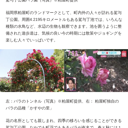
駕与丁公園バラ園（写真）※粕屋町提供
福岡県粕屋町のランドマークとして、町内外の人々が訪れる駕与
丁公園。周囲4.2195キロメートルもある駕与丁池では、いろんな
種類の水鳥など、水辺の生物も観察できます。池を囲うように整
備された遊歩道は、気候の良い今の時期には散策やジョギングを
楽しむ人々でいっぱいです。
左：バラのトンネル（写真）※粕屋町提供、右： 粕屋町独自の
バラの品種「かすやの里」
花の名所としても親しまれ、四季の移ろいを感じることができる
駕与丁公園。なかでも町花でもあるバラが有名で、春と秋には１