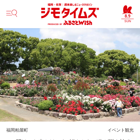
8.9
SUN
福岡
粕屋町
イベント
観光