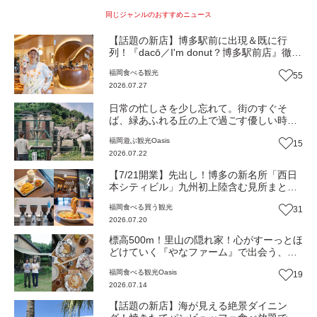
同じジャンルのおすすめニュース
【話題の新店】博多駅前に出現＆既に行
列！『dacō／I'm donut？博多駅前店』徹底
解剖！オーナーシェフ平子さんに聞いた楽
福岡
食べる
観光
55
しみ方＆イチオシメニューも紹介！（福岡
2026.07.27
市博多区）【まち歩き】
日常の忙しさを少し忘れて。街のすぐそ
ば、緑あふれる丘の上で過ごす優しい時間
『福岡市動物園』（福岡市中央区）
福岡
遊ぶ
観光
Oasis
15
【Oasis~心の休息地をめぐる旅~】
2026.07.22
【7/21開業】先出し！博多の新名所「西日
本シティビル」九州初上陸含む見所まとめ
記事（福岡市博多区）
福岡
食べる
買う
観光
31
2026.07.20
標高500m！里山の隠れ家！心がすーっとほ
どけていく『やなファーム』で出会う、本
当の豊かさと優しい暮らし（福岡・東峰
福岡
食べる
観光
Oasis
19
村）【Oasis~心の休息地をめぐる旅~】
2026.07.14
【話題の新店】海が見える絶景ダイニン