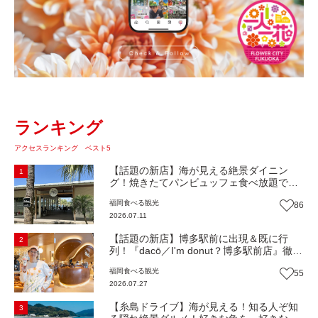
ランキング
アクセスランキング ベスト5
【話題の新店】海が見える絶景ダイニン
1
グ！焼きたてパンビュッフェ食べ放題で大
人気！糸島市二丈にニューオープン『Ibiza
福岡
食べる
観光
86
Beach Cafe』（福岡・糸島市）【まち歩
2026.07.11
き】
【話題の新店】博多駅前に出現＆既に行
2
列！『dacō／I'm donut？博多駅前店』徹底
解剖！オーナーシェフ平子さんに聞いた楽
福岡
食べる
観光
55
しみ方＆イチオシメニューも紹介！（福岡
2026.07.27
市博多区）【まち歩き】
【糸島ドライブ】海が見える！知る人ぞ知
3