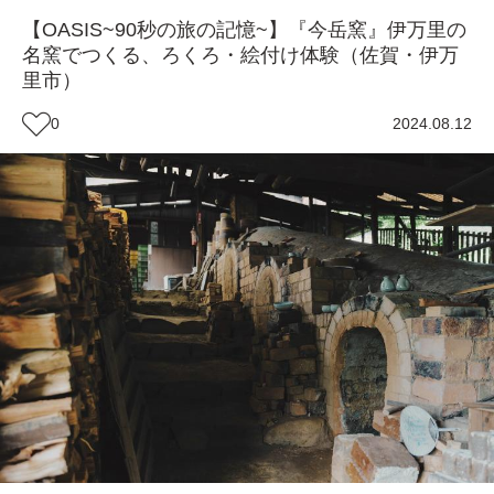
【OASIS~90秒の旅の記憶~】『今岳窯』伊万里の
名窯でつくる、ろくろ・絵付け体験（佐賀・伊万
里市）
0
2024.08.12