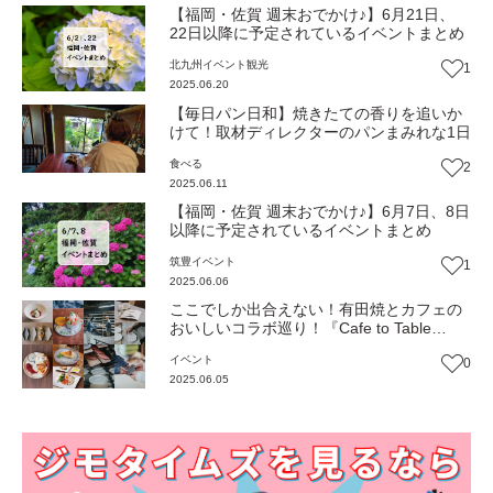
【福岡・佐賀 週末おでかけ♪】6月21日、
22日以降に予定されているイベントまとめ
北九州
イベント
観光
1
2025.06.20
【毎日パン日和】焼きたての香りを追いか
けて！取材ディレクターのパンまみれな1日
食べる
2
2025.06.11
【福岡・佐賀 週末おでかけ♪】6月7日、8日
以降に予定されているイベントまとめ
筑豊
イベント
1
2025.06.06
ここでしか出合えない！有田焼とカフェの
おいしいコラボ巡り！『Cafe to Table
2025』6/8まで開催中（佐賀・佐賀市）
イベント
0
【イベント】
2025.06.05