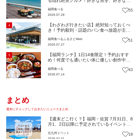
る隠れ絶景グルメ！好きな魚を、好きなだ
け！海鮮丼ランチビュッフェ『いとはん食
福岡
食べる
55
堂』（福岡市西区）【まち歩き】
2026.07.29
【わざわざ行きたい店】絶対知っておくべ
4
き！予約殺到・話題のパン食べ放題が主
役！地域の愛されビュッフェレストラン
福岡
食べる
ふるさとWish
51
『bound garden』（福岡・新宮町）【まち
2026.07.27
歩き】
【福岡ランチ】1日14食限定！予約おすす
5
め！何度でも通いたい体に優しい創作中華
『いまここ太宰府』（福岡・太宰府市）
福岡
食べる
43
【まち歩き】
2026.07.14
まとめ
週末にチェックしておきたいニュースまとめ
【週末どこ行く？】福岡・佐賀 7月31日、8
月1、2日以降に予定されているイベントま
とめ
北九州
イベント
18
2026.07.31