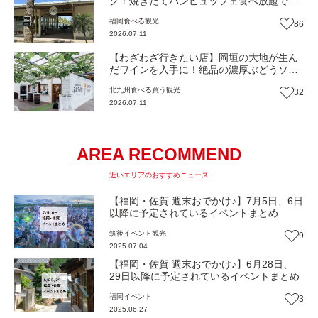
グ！焼きたてパンビュッフェ食べ放題で大
人気！糸島市二丈にニューオープン『Ibiza
福岡
食べる
観光
86
Beach Cafe』（福岡・糸島市）【まち歩
2026.07.11
き】
【わざわざ行きたい店】岡垣の大地が生ん
だワインを入手に！絶品の濃厚ぶどうソフ
トクリームも！森の中で特別なひと時を
北九州
食べる
買う
観光
32
『ぶどうの樹のワイナリー』（福岡・岡垣
2026.07.11
町）【まち歩き】
AREA RECOMMEND
近いエリアのおすすめニュース
【福岡・佐賀 週末おでかけ♪】7月5日、6日
以降に予定されているイベントまとめ
筑後
イベント
観光
9
2025.07.04
【福岡・佐賀 週末おでかけ♪】6月28日、
29日以降に予定されているイベントまとめ
福岡
イベント
3
2025.06.27