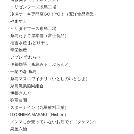
・トリゼンフーズ糸島工場
・冷凍ケーキ専門店GO！YO！（五洋食品産業）
・やますえ
・ヒサダヤフーズ糸島工場
・糸島たまご屋本舗（富士食品）
・福吉水産 おどり干し
・幸栄物産
・アブレ 竹わらべ
・伊都物語（糸島みるくぷらんと）
・一蘭の森 糸島
・糸島マスエワイナリ（いとしのいとしま）
・糸島漁業協同組合
・伊都きんぐ
・弥冨農園
・スターナイン（九星飲料工業）
・ITOSHIMA MASAKI（Hisheri）
・メンマしか売っていないお店です（タケマン）
・泉屋六治