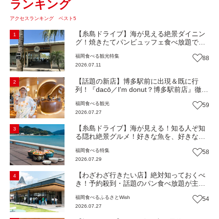
ランキング
アクセスランキング ベスト5
【糸島ドライブ】海が見える絶景ダイニン
1
グ！焼きたてパンビュッフェ食べ放題で大
人気！糸島市二丈にニューオープン『Ibiza
福岡
食べる
観光
特集
88
Beach Cafe』（福岡・糸島市）【まち歩
2026.07.11
き】
【話題の新店】博多駅前に出現＆既に行
2
列！『dacō／I'm donut？博多駅前店』徹底
解剖！オーナーシェフ平子さんに聞いた楽
福岡
食べる
観光
59
しみ方＆イチオシメニューも紹介！（福岡
2026.07.27
市博多区）【まち歩き】
【糸島ドライブ】海が見える！知る人ぞ知
3
る隠れ絶景グルメ！好きな魚を、好きなだ
け！海鮮丼ランチビュッフェ『いとはん食
福岡
食べる
特集
58
堂』（福岡市西区）【まち歩き】
2026.07.29
【わざわざ行きたい店】絶対知っておくべ
4
き！予約殺到・話題のパン食べ放題が主
役！地域の愛されビュッフェレストラン
福岡
食べる
ふるさとWish
54
『bound garden』（福岡・新宮町）【まち
2026.07.27
歩き】