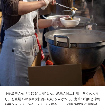
今放送中の朝ドラにも“出演”した、糸島の郷土料理「そうめんち
り」も登場！JA糸島女性部のみなさんが作る、定番の鶏肉と糸島
野菜たっぷり「そうめんちり（鶏肉）」、料理研究家 佐藤彰子