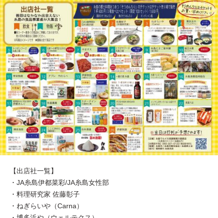
【出店社一覧】
・JA糸島伊都菜彩/JA糸島女性部
・料理研究家 佐藤彰子
・ねぎらいや（Carna）
・博多浜や（ウェルテクス）