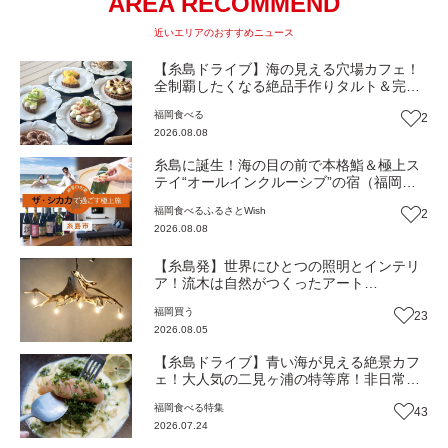
AREA RECOMMEND
近いエリアのおすすめニュース
【糸島ドライブ】海の見える穴場カフェ！
全制覇したくなる絶品手作りタルト＆完全
予約制の糸島牛ビーフシチュー『うみもぐ
福岡
食べる
2
ら糸島』（福岡・糸島市）【まち歩き】
2026.08.08
糸島に誕生！海の目の前で本格鮨＆極上ス
テイ“オールインクルーシブ”の宿（福岡・
糸島市）【ふるさとWish】
福岡
食べる
ふるさとWish
2
2026.08.08
【糸島発】世界にひとつの照明とインテリ
ア！流木は自然がつくったアート
『WOOD'ARBRE』（福岡・糸島市）【ま
福岡
買う
23
ち歩き】
2026.08.05
【糸島ドライブ】青い海が見える絶景カフ
ェ！大人気の二見ヶ浦の特等席！非日常体
験を糸島の恵みと一緒に『糸島茶房』（福
福岡
食べる
特集
43
岡市西区）【まち歩き】
2026.07.24