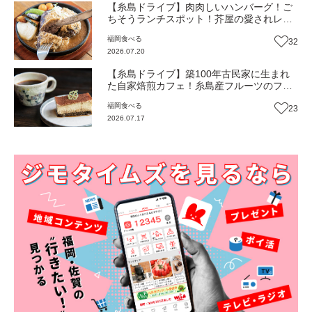
【糸島ドライブ】肉肉しいハンバーグ！ご
ちそうランチスポット！芥屋の愛されレス
トランカフェ『BeaSun』（福岡・糸島市）
福岡
食べる
32
【まち歩き】
2026.07.20
【糸島ドライブ】築100年古民家に生まれ
た自家焙煎カフェ！糸島産フルーツのフレ
ーバーコーヒーとティラミスでほっこり！
福岡
食べる
23
予定より20年早く始めた糸島珈琲物語『喫
2026.07.17
茶楽峰』（福岡・糸島市）【まち歩き】