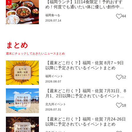
【福岡ランチ】1日14食限定！予約おすす
5
め！何度でも通いたい体に優しい創作中華
『いまここ太宰府』（福岡・太宰府市）
福岡
食べる
44
【まち歩き】
2026.07.14
まとめ
週末にチェックしておきたいニュースまとめ
【週末どこ行く？】福岡・佐賀 8月7～9日
以降に予定されているイベントまとめ
福岡
イベント
12
2026.08.07
【週末どこ行く？】福岡・佐賀 7月31日、8
月1、2日以降に予定されているイベントま
とめ
北九州
イベント
18
2026.07.31
【週末どこ行く？】福岡・佐賀 7月24-26日
以降に予定されているイベントまとめ