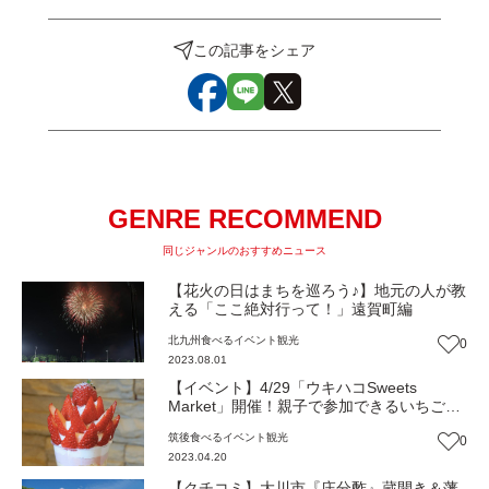
この記事をシェア
GENRE RECOMMEND
同じジャンルのおすすめニュース
【花火の日はまちを巡ろう♪】地元の人が教
える「ここ絶対行って！」遠賀町編
北九州
食べる
イベント
観光
0
2023.08.01
【イベント】4/29「ウキハコSweets
Market」開催！親子で参加できるいちごパ
フェ作りも♪
筑後
食べる
イベント
観光
0
2023.04.20
【クチコミ】大川市『庄分酢』蔵開き＆藩