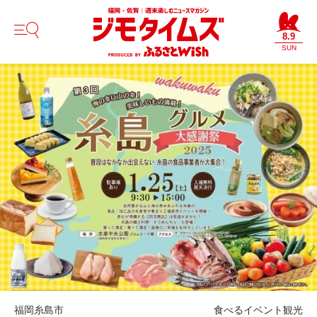
8.9
SUN
福岡
糸島市
食べる
イベント
観光