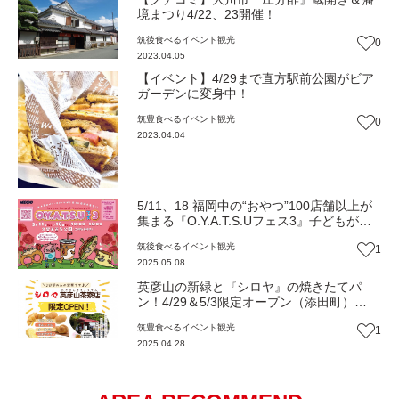
境まつり4/22、23開催！
筑後
食べる
イベント
観光
0
2023.04.05
【イベント】4/29まで直方駅前公園がビア
ガーデンに変身中！
筑豊
食べる
イベント
観光
0
2023.04.04
5/11、18 福岡中の“おやつ”100店舗以上が
集まる『O.Y.A.T.S.Uフェス3』子どもがテ
ンション爆上がりのワークショップも♪（久
筑後
食べる
イベント
観光
1
留米市）【イベント】
2025.05.08
英彦山の新緑と『シロヤ』の焼きたてパ
ン！4/29＆5/3限定オープン（添田町）
【2025GW特集】
筑豊
食べる
イベント
観光
1
2025.04.28