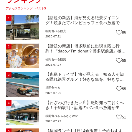
アクセスランキング ベスト5
【話題の新店】海が見える絶景ダイニン
1
グ！焼きたてパンビュッフェ食べ放題で大
人気！糸島市二丈にニューオープン『Ibiza
福岡
食べる
観光
86
Beach Cafe』（福岡・糸島市）【まち歩
2026.07.11
き】
【話題の新店】博多駅前に出現＆既に行
2
列！『dacō／I'm donut？博多駅前店』徹底
解剖！オーナーシェフ平子さんに聞いた楽
福岡
食べる
観光
55
しみ方＆イチオシメニューも紹介！（福岡
2026.07.27
市博多区）【まち歩き】
【糸島ドライブ】海が見える！知る人ぞ知
3
る隠れ絶景グルメ！好きな魚を、好きなだ
け！海鮮丼ランチビュッフェ『いとはん食
福岡
食べる
55
堂』（福岡市西区）【まち歩き】
2026.07.29
【わざわざ行きたい店】絶対知っておくべ
4
き！予約殺到・話題のパン食べ放題が主
役！地域の愛されビュッフェレストラン
福岡
食べる
ふるさとWish
51
『bound garden』（福岡・新宮町）【まち
2026.07.27
歩き】
【福岡ランチ】1日14食限定！予約おすす
5