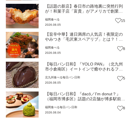
【話題の新店】春日市の路地裏に突然行列
が！和菓子店「富貴」がアメリカで創業し
たシュークリーム店『Sakuraya』 日本1
福岡
食べる
15
号店をオープン！（福岡・春日市）
2026.08.05
【旨辛中華】連日満席の人気店！夜限定の
やみつき「毛沢東スペアリブ」とは？！
（福岡市中央区）【トレンド】
福岡
食べる
8
2026.08.05
【毎日パン日和】『YOLO PAN』（北九州
市小倉南区）イートインで癒やされるフワ
フワのほっこりパン屋【福岡パン】
北九州
食べる
毎日パン日和
5
2026.08.05
【毎日パン日和】『dacō／I'm donut？』
（福岡市博多区）話題の2店舗が博多駅前に
同時オープン！店舗限定の新商品も【福岡
福岡
食べる
毎日パン日和
8
パン】
2026.08.04