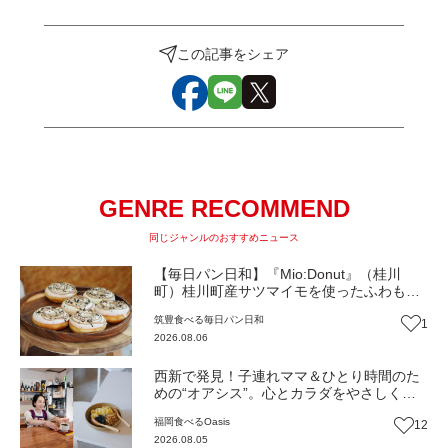
この記事をシェア
GENRE RECOMMEND
同じジャンルのおすすめニュース
【毎日パン日和】『Mio:Donut』（桂川
町）桂川町産サツマイモを使ったふわもち
食感ドーナツ【福岡パン】
筑豊
食べる
毎日パン日和
1
2026.08.06
西新で発見！子連れママ＆ひとり時間のた
めの“オアシス”。心とカラダをやさしく解
きほぐしてくれるとっておきのカフェ『墨
福岡
食べる
Oasis
12
西哥』（福岡市早良区）【Oasis~心の休息
2026.08.05
地をめぐる旅~】