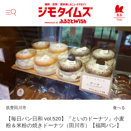
8.6
THU
筑豊
田川市
食べる
【毎日パン日和 vol.520】『といのドーナツ』小麦
粉＆米粉の焼きドーナツ（田川市）【福岡パン】