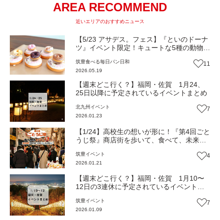
AREA RECOMMEND
近いエリアのおすすめニュース
【5/23 アサデス。フェス】『といのドーナ
ツ』イベント限定！キュートな5種の動物デ
コドーナツ♡
筑豊
食べる
毎日パン日和
11
2026.05.19
【週末どこ行く？】福岡・佐賀 1月24、
25日以降に予定されているイベントまとめ
北九州
イベント
7
2026.01.23
【1/24】高校生の想いが形に！『第4回ごと
うじ祭』商店街を歩いて、食べて、未来を
感じて！（福岡・田川市）【イベント】
筑豊
イベント
4
2026.01.21
【週末どこ行く？】福岡・佐賀 1月10〜
12日の3連休に予定されているイベントま
とめ
筑豊
イベント
7
2026.01.09