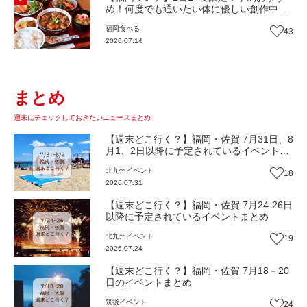
め！何度でも通いたい体に優しい創作中華
『いまここ太宰府』（福岡・太宰府市）
福岡
食べる
43
【まち歩き】
2026.07.14
まとめ
週末にチェックしておきたいニュースまとめ
【週末どこ行く？】福岡・佐賀 7月31日、8
月1、2日以降に予定されているイベントま
とめ
北九州
イベント
18
2026.07.31
【週末どこ行く？】福岡・佐賀 7月24-26日
以降に予定されているイベントまとめ
北九州
イベント
19
2026.07.24
【週末どこ行く？】福岡・佐賀 7月18－20
日のイベントまとめ
筑後
イベント
24