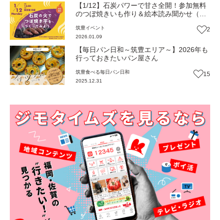
【1/12】石炭パワーで甘さ全開！参加無料
のつぼ焼きいも作り＆絵本読み聞かせ（福
岡・田川市美術館・図書館）【イベント】
筑豊
イベント
2
2026.01.09
【毎日パン日和～筑豊エリア～】2026年も
行っておきたいパン屋さん
筑豊
食べる
毎日パン日和
15
2025.12.31