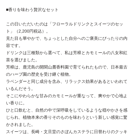
■香りを味わう贅沢なセット
この日いただいたのは「フローラルドリンクとスイーツのセッ
ト」（2,200円税込）。
見た目も華やかで、ちょっとした自分へのご褒美にぴったりの内
容です。
ドリンクは三種類から選べて、私は芳樟とカモミールの八女和紅
茶を選びました。
芳樟は、鹿児島の開聞山麓香料園で育てられたもので、日本最古
のハーブ園の歴史を受け継ぐ植物。
ラベンダーと同じ成分を含み、リラックス効果があるといわれて
いるんだそう。
そこにやわらかな甘みのカモミールが重なって、爽やかで心地よ
い香りに。
ひと口飲むと、自然の中で深呼吸をしているような穏やかさを感
じられ、植物本来の香りそのものを味わうという新しい感覚に驚
かされました。
スイーツは、長崎・文旦堂のさぼんカステラに日替わりのクッキ