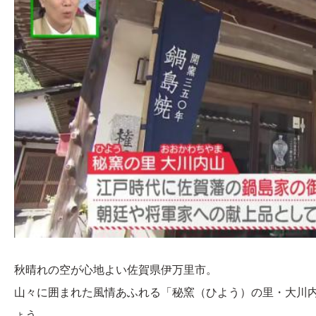
秋晴れの空が心地よい佐賀県伊万里市。
山々に囲まれた風情あふれる「秘窯（ひよう）の里・大川
ょう。