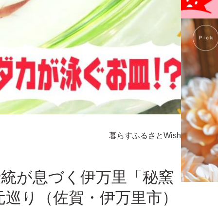
暮らす
ふるさとWish
の伝統が息づく伊万里「秘窯
元巡り（佐賀・伊万里市）