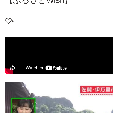
【ふるさとWish】
4