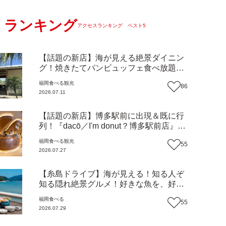
ランキング
アクセスランキング ベスト5
【話題の新店】海が見える絶景ダイニン
グ！焼きたてパンビュッフェ食べ放題で
大人気！糸島市二丈にニューオープン
福岡
食べる
観光
86
『Ibiza Beach Cafe』（福岡・糸島市）
2026.07.11
【まち歩き】
【話題の新店】博多駅前に出現＆既に行
列！『dacō／I'm donut？博多駅前店』徹
底解剖！オーナーシェフ平子さんに聞い
福岡
食べる
観光
55
た楽しみ方＆イチオシメニューも紹介！
2026.07.27
（福岡市博多区）【まち歩き】
【糸島ドライブ】海が見える！知る人ぞ
知る隠れ絶景グルメ！好きな魚を、好き
なだけ！海鮮丼ランチビュッフェ『いと
福岡
食べる
55
はん食堂』（福岡市西区）【まち歩き】
2026.07.29