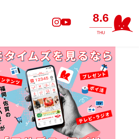
8.6
THU