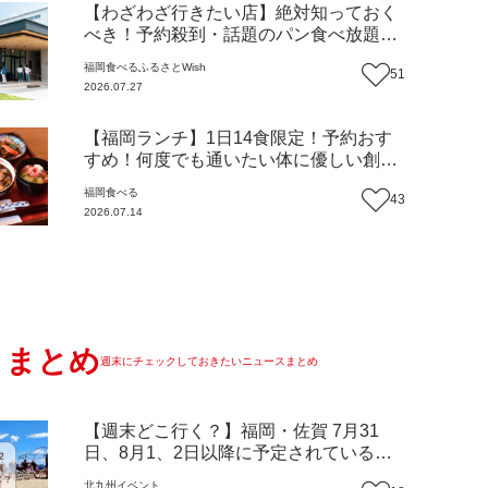
【わざわざ行きたい店】絶対知っておく
べき！予約殺到・話題のパン食べ放題が
主役！地域の愛されビュッフェレストラ
福岡
食べる
ふるさとWish
51
ン『bound garden』（福岡・新宮町）
2026.07.27
【まち歩き】
【福岡ランチ】1日14食限定！予約おす
すめ！何度でも通いたい体に優しい創作
中華『いまここ太宰府』（福岡・太宰府
福岡
食べる
43
市）【まち歩き】
2026.07.14
まとめ
週末にチェックしておきたいニュースまとめ
【週末どこ行く？】福岡・佐賀 7月31
日、8月1、2日以降に予定されているイ
ベントまとめ
北九州
イベント