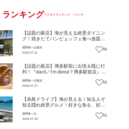
ランキング
アクセスランキング ベスト5
【話題の新店】海が見える絶景ダイニン
グ！焼きたてパンビュッフェ食べ放題で
大人気！糸島市二丈にニューオープン
福岡
食べる
観光
86
『Ibiza Beach Cafe』（福岡・糸島市）
2026.07.11
【まち歩き】
【話題の新店】博多駅前に出現＆既に行
列！『dacō／I'm donut？博多駅前店』徹
底解剖！オーナーシェフ平子さんに聞い
福岡
食べる
観光
55
た楽しみ方＆イチオシメニューも紹介！
2026.07.27
（福岡市博多区）【まち歩き】
【糸島ドライブ】海が見える！知る人ぞ
知る隠れ絶景グルメ！好きな魚を、好き
なだけ！海鮮丼ランチビュッフェ『いと
福岡
食べる
55
はん食堂』（福岡市西区）【まち歩き】
2026.07.29