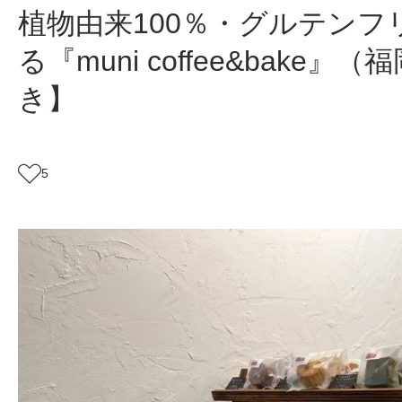
植物由来100％・グルテン
る『muni coffee&bak
き】
5