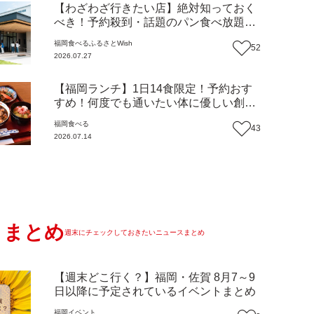
【わざわざ行きたい店】絶対知っておく
べき！予約殺到・話題のパン食べ放題が
主役！地域の愛されビュッフェレストラ
福岡
食べる
ふるさとWish
52
ン『bound garden』（福岡・新宮町）
2026.07.27
【まち歩き】
【福岡ランチ】1日14食限定！予約おす
すめ！何度でも通いたい体に優しい創作
中華『いまここ太宰府』（福岡・太宰府
福岡
食べる
43
市）【まち歩き】
2026.07.14
まとめ
週末にチェックしておきたいニュースまとめ
【週末どこ行く？】福岡・佐賀 8月7～9
日以降に予定されているイベントまとめ
福岡
イベント