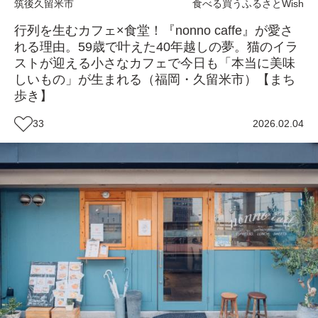
筑後
久留米市
食べる
買う
ふるさとWish
行列を生むカフェ×食堂！『nonno caffe』が愛さ
れる理由。59歳で叶えた40年越しの夢。猫のイラ
ストが迎える小さなカフェで今日も「本当に美味
しいもの」が生まれる（福岡・久留米市）【まち
歩き】
33
2026.02.04