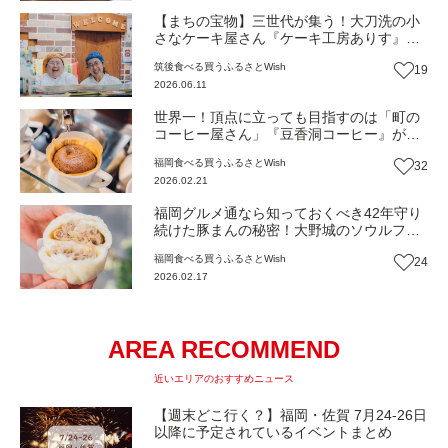
【まちの宝物】三世代が集う！大刀洗の小
さなケーキ屋さん『ケーキ工房ありす』が
紡ぐ、愛と地域の物語（福岡・大刀洗町）
筑後
食べる
買う
ふるさとWish
19
【まち歩き】
2026.06.11
世界一！頂点に立っても目指すのは「町の
コーヒー屋さん」『豆香洞コーヒー』が追
求する毎日の暮らしに寄り添う味（福岡・
福岡
食べる
買う
ふるさとWish
32
大野城市）【まち歩き】
2026.02.21
福岡グルメ通なら知っておくべき42年守り
続けた豚まんの秘密！大野城のソウルフー
ド『太平閣』新たな挑戦（福岡・大野城
福岡
食べる
買う
ふるさとWish
24
市）【まち歩き】
2026.02.17
AREA RECOMMEND
近いエリアのおすすめニュース
【週末どこ行く？】福岡・佐賀 7月24-26日
以降に予定されているイベントまとめ