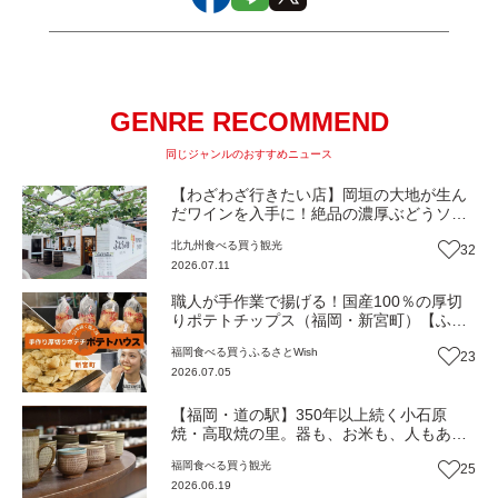
GENRE RECOMMEND
同じジャンルのおすすめニュース
【わざわざ行きたい店】岡垣の大地が生ん
だワインを入手に！絶品の濃厚ぶどうソフ
トクリームも！森の中で特別なひと時を
北九州
食べる
買う
観光
32
『ぶどうの樹のワイナリー』（福岡・岡垣
2026.07.11
町）【まち歩き】
職人が手作業で揚げる！国産100％の厚切
りポテトチップス（福岡・新宮町）【ふる
さとWish】
福岡
食べる
買う
ふるさとWish
23
2026.07.05
【福岡・道の駅】350年以上続く小石原
焼・高取焼の里。器も、お米も、人もあた
たかい。東峰村の暮らしと文化が集まる
福岡
食べる
買う
観光
25
『道の駅小石原』（福岡・東峰村）【まち
2026.06.19
歩き】