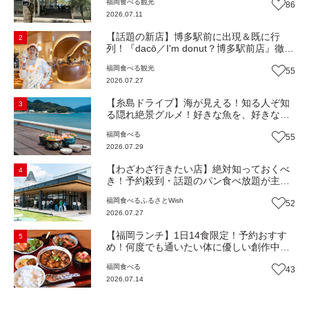
福岡
食べる
観光
86
Beach Cafe』（福岡・糸島市）【まち歩
2026.07.11
き】
【話題の新店】博多駅前に出現＆既に行
2
列！『dacō／I'm donut？博多駅前店』徹底
解剖！オーナーシェフ平子さんに聞いた楽
福岡
食べる
観光
55
しみ方＆イチオシメニューも紹介！（福岡
2026.07.27
市博多区）【まち歩き】
【糸島ドライブ】海が見える！知る人ぞ知
3
る隠れ絶景グルメ！好きな魚を、好きなだ
け！海鮮丼ランチビュッフェ『いとはん食
福岡
食べる
55
堂』（福岡市西区）【まち歩き】
2026.07.29
【わざわざ行きたい店】絶対知っておくべ
4
き！予約殺到・話題のパン食べ放題が主
役！地域の愛されビュッフェレストラン
福岡
食べる
ふるさとWish
52
『bound garden』（福岡・新宮町）【まち
2026.07.27
歩き】
【福岡ランチ】1日14食限定！予約おすす
5
め！何度でも通いたい体に優しい創作中華
『いまここ太宰府』（福岡・太宰府市）
福岡
食べる
43
【まち歩き】
2026.07.14