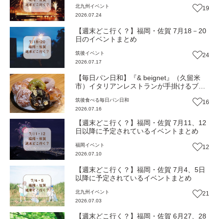
北九州
イベント
19
2026.07.24
【週末どこ行く？】福岡・佐賀 7月18－20
日のイベントまとめ
筑後
イベント
24
2026.07.17
【毎日パン日和】『& beignet』（久留米
市）イタリアンレストランが手掛けるブリ
オッシュ生地のドーナツ【福岡パン】
筑後
食べる
毎日パン日和
16
2026.07.16
【週末どこ行く？】福岡・佐賀 7月11、12
日以降に予定されているイベントまとめ
福岡
イベント
12
2026.07.10
【週末どこ行く？】福岡・佐賀 7月4、5日
以降に予定されているイベントまとめ
北九州
イベント
21
2026.07.03
【週末どこ行く？】福岡・佐賀 6月27、28