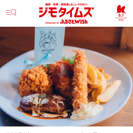
8.7
FRI