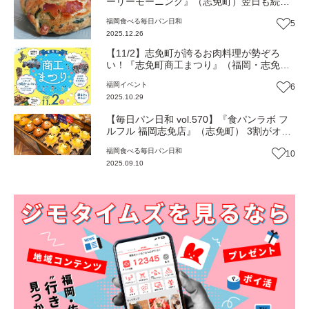
ーリーモーニング』（志免町）翌日も続く
クオリティ！季節限定のザクザク塩パン
福岡
食べる
毎日パン日和
5
【福岡パン】
2025.12.26
【11/2】志免町が誇るお肉料理が勢ぞろ
い！『志免町商工まつり』（福岡・志免
町）【イベント】
福岡
イベント
6
2025.10.29
【毎日パン日和 vol.570】『食パンラボ フ
ルフル 福岡志免店』（志免町） 3割がオリ
ジナル ここでしか出合えない限定パン
福岡
食べる
毎日パン日和
10
【福岡パン】
2025.09.10