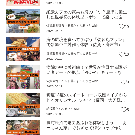
2026.07.06
絶景カフェの家具も海のゴミ!? 唐津に誕生
した世界初の体験型スポットで楽しむ循環
型グルメ（佐賀・唐津市）【ふるさと
佐賀北西部
食べる
暮らす
ふるさとWish
19
Wish】
2026.06.16
海の環境を食べて学ぼう『袈裟丸マリン』
で新鮮ウニ丼作り体験（佐賀・唐津市）
【ふるさとWish】
佐賀北西部
食べる
暮らす
ふるさとWish
10
2026.06.15
病院の中に美術館！？世界が注目する障が
い者アートの拠点『PICFA』キュートなオ
リジナルグッズ（佐賀・基山町）【ふるさ
佐賀東部
イベント
暮らす
ふるさとWish
8
とWish】
2026.06.12
糖度18度のスイートコーン収穫＆イチから
作るオリジナルTシャツ（福岡・大刀洗
町）【ふるさとWish】
筑後
暮らす
ふるさとWish
5
2026.06.08
農村民泊で魅力あふれる体験しよう！『あ
ーちゃん家』でもぎたて梅シロップ作り
（福岡・大刀洗町）【ふるさとWish】