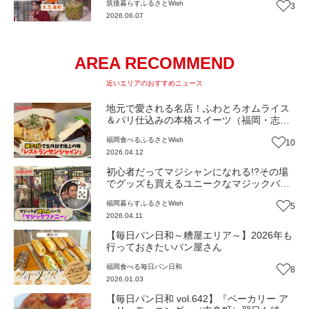
筑後
暮らす
ふるさとWish
3
2026.06.07
AREA RECOMMEND
近いエリアのおすすめニュース
地元で愛される名店！ふわとろオムライス
＆パリ仕込みの本格スイーツ（福岡・志免
町）【ふるさとWish】
福岡
食べる
ふるさとWish
10
2026.04.12
初心者だってマジシャンになれる!?その場
でグッズも買えるユニークなマジックバー
（福岡・志免町）【ふるさとWish】
福岡
暮らす
ふるさとWish
5
2026.04.11
【毎日パン日和～糟屋エリア～】2026年も
行っておきたいパン屋さん
福岡
食べる
毎日パン日和
8
2026.01.03
【毎日パン日和 vol.642】『ベーカリー ア