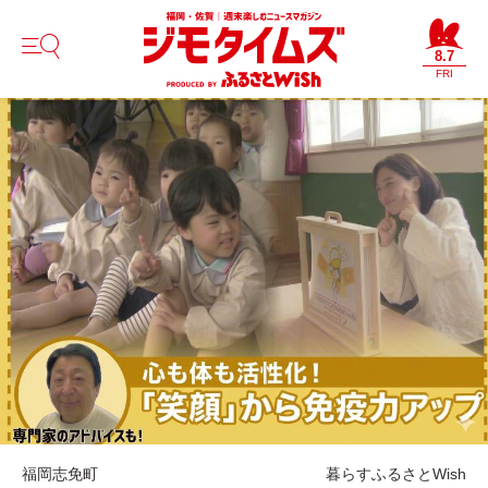
8.7
FRI
福岡
志免町
暮らす
ふるさとWish