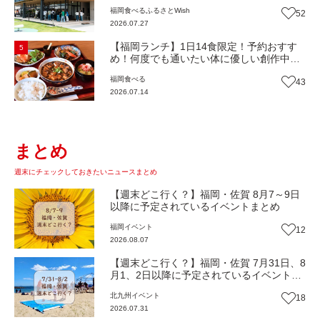
役！地域の愛されビュッフェレストラン
福岡
食べる
ふるさとWish
52
『bound garden』（福岡・新宮町）【まち
2026.07.27
歩き】
【福岡ランチ】1日14食限定！予約おすす
5
め！何度でも通いたい体に優しい創作中華
『いまここ太宰府』（福岡・太宰府市）
福岡
食べる
43
【まち歩き】
2026.07.14
まとめ
週末にチェックしておきたいニュースまとめ
【週末どこ行く？】福岡・佐賀 8月7～9日
以降に予定されているイベントまとめ
福岡
イベント
12
2026.08.07
【週末どこ行く？】福岡・佐賀 7月31日、8
月1、2日以降に予定されているイベントま
とめ
北九州
イベント
18
2026.07.31