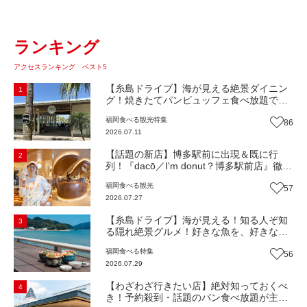
ランキング
アクセスランキング ベスト5
【糸島ドライブ】海が見える絶景ダイニン
1
グ！焼きたてパンビュッフェ食べ放題で大
人気！糸島市二丈にニューオープン『Ibiza
福岡
食べる
観光
特集
86
Beach Cafe』（福岡・糸島市）【まち歩
2026.07.11
き】
【話題の新店】博多駅前に出現＆既に行
2
列！『dacō／I'm donut？博多駅前店』徹底
解剖！オーナーシェフ平子さんに聞いた楽
福岡
食べる
観光
57
しみ方＆イチオシメニューも紹介！（福岡
2026.07.27
市博多区）【まち歩き】
【糸島ドライブ】海が見える！知る人ぞ知
3
る隠れ絶景グルメ！好きな魚を、好きなだ
け！海鮮丼ランチビュッフェ『いとはん食
福岡
食べる
特集
56
堂』（福岡市西区）【まち歩き】
2026.07.29
【わざわざ行きたい店】絶対知っておくべ
4
き！予約殺到・話題のパン食べ放題が主