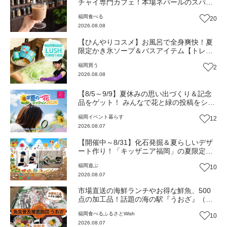
チャイ専門カフェ！本場ネパールのスパイ
スが香る『THE AU』がリニューアルオープ
福岡
食べる
20
ン（福岡市南区）【まち歩き】
2026.08.08
【ひんやりコスメ】お風呂で全身爽快！夏
限定かき氷ソープ＆バスアイテム【トレン
ド】
福岡
買う
2
2026.08.08
【8/5～9/9】夏休みの思い出づくり＆記念
品をゲット！ みんなで花と緑の投稿をシェ
アしながら 「夏の一花ミッション」にチャ
福岡
イベント
暮らす
12
レンジ【一人一花はなきん便り】Vol.55
2026.08.07
【開催中～8/31】化石発掘＆夏らしいデザ
ート作り！「キッザニア福岡」の夏限定ア
クティビティが熱い‼（福岡市博多区）
福岡
遊ぶ
10
2026.08.07
市場直送の海鮮ランチやお得な鮮魚、500
点の加工品！話題の海の駅『うおざ』（福
岡市・長浜）【ふるさとWish】
福岡
食べる
ふるさとWish
10
2026.08.07