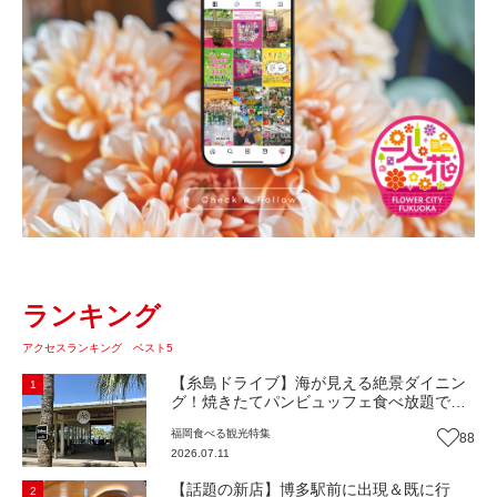
ランキング
アクセスランキング ベスト5
【糸島ドライブ】海が見える絶景ダイニン
1
グ！焼きたてパンビュッフェ食べ放題で大
人気！糸島市二丈にニューオープン『Ibiza
福岡
食べる
観光
特集
88
Beach Cafe』（福岡・糸島市）【まち歩
2026.07.11
き】
【話題の新店】博多駅前に出現＆既に行
2