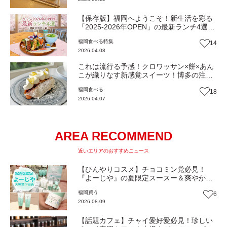
【保存版】福岡へようこそ！新生活を彩る
「2025-2026年OPEN」の最新ランチ4選～
福岡市中央区編
福岡
食べる
特集
14
2026.04.08
これは流行る予感！クロワッサン×餅×あん
こが織りなす新感覚スイーツ！博多の注目
カフェ『cafe velie..』（福岡市博多区）
福岡
食べる
18
【まち歩き】
2026.04.07
AREA RECOMMEND
近いエリアのおすすめニュース
【ひんやりコスメ】チョコミン党必見！
『よーじや』の夏限定スースー＆爽やかラ
ムネコスメ【トレンド】
福岡
買う
6
2026.08.09
【話題カフェ】チャイ愛好愛必見！珍しい