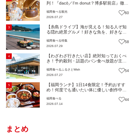
列！『dacō／I'm donut？博多駅前店』徹底
解剖！オーナーシェフ平子さんに聞いた楽
福岡
食べる
観光
60
しみ方＆イチオシメニューも紹介！（福岡
2026.07.27
市博多区）【まち歩き】
【糸島ドライブ】海が見える！知る人ぞ知
3
る隠れ絶景グルメ！好きな魚を、好きなだ
け！海鮮丼ランチビュッフェ『いとはん食
福岡
食べる
特集
58
堂』（福岡市西区）【まち歩き】
2026.07.29
【わざわざ行きたい店】絶対知っておくべ
4
き！予約殺到・話題のパン食べ放題が主
役！地域の愛されビュッフェレストラン
福岡
食べる
ふるさとWish
54
『bound garden』（福岡・新宮町）【まち
2026.07.27
歩き】
【福岡ランチ】1日14食限定！予約おすす
5
め！何度でも通いたい体に優しい創作中華
『いまここ太宰府』（福岡・太宰府市）
福岡
食べる
44
【まち歩き】
2026.07.14
まとめ