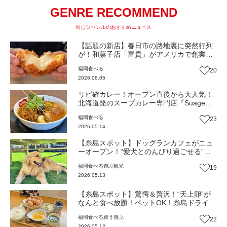
GENRE RECOMMEND
同じジャンルのおすすめニュース
【話題の新店】春日市の路地裏に突然行列
が！和菓子店「富貴」がアメリカで創業し
たシュークリーム店『Sakuraya』 日本1
福岡
食べる
20
号店をオープン！（福岡・春日市）
2026.08.05
リピ確カレー！オープン直後から大人気！
北海道発のスープカレー専門店『Suage』
が福岡・大橋に上陸！福岡限定メニューも
福岡
食べる
23
見逃せない（福岡市南区大橋）【まち歩
2026.05.14
き】
【糸島スポット】ドッグランカフェがニュ
ーオープン！“愛犬とのんびり過ごせる”人
気カフェ「UOVO」プロデュースの
福岡
食べる
遊ぶ
観光
19
『Tràccia』で思い出に残る特別なひととき
2026.05.13
を（福岡・糸島）【まち歩き】
【糸島スポット】驚愕＆贅沢！“天上卵”が
なんと食べ放題！ペットOK！糸島ドライブ
の名所！タマゴワンダーランド的人気カフ
福岡
食べる
買う
遊ぶ
22
ェ『UOVO』（福岡・糸島）【まち歩き】
2026.05.12