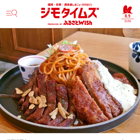
8.9
SUN