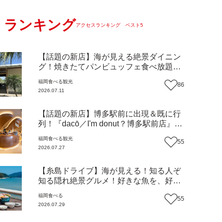
ランキング
アクセスランキング ベスト5
【話題の新店】海が見える絶景ダイニン
グ！焼きたてパンビュッフェ食べ放題で
大人気！糸島市二丈にニューオープン
福岡
食べる
観光
86
『Ibiza Beach Cafe』（福岡・糸島市）
2026.07.11
【まち歩き】
【話題の新店】博多駅前に出現＆既に行
列！『dacō／I'm donut？博多駅前店』徹
底解剖！オーナーシェフ平子さんに聞い
福岡
食べる
観光
55
た楽しみ方＆イチオシメニューも紹介！
2026.07.27
（福岡市博多区）【まち歩き】
【糸島ドライブ】海が見える！知る人ぞ
知る隠れ絶景グルメ！好きな魚を、好き
なだけ！海鮮丼ランチビュッフェ『いと
福岡
食べる
55
はん食堂』（福岡市西区）【まち歩き】
2026.07.29