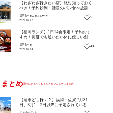
【わざわざ行きたい店】絶対知っておく
べき！予約殺到・話題のパン食べ放題が
主役！地域の愛されビュッフェレストラ
福岡
食べる
ふるさとWish
51
ン『bound garden』（福岡・新宮町）
2026.07.27
【まち歩き】
【福岡ランチ】1日14食限定！予約おす
すめ！何度でも通いたい体に優しい創作
中華『いまここ太宰府』（福岡・太宰府
福岡
食べる
43
市）【まち歩き】
2026.07.14
まとめ
週末にチェックしておきたいニュースまとめ
【週末どこ行く？】福岡・佐賀 7月31
日、8月1、2日以降に予定されているイ
ベントまとめ
北九州
イベント