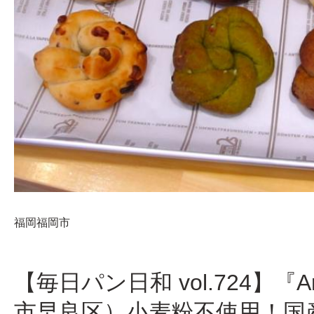
福岡
福岡市
【毎日パン日和 vol.724】『Ar
市早良区）小麦粉不使用！国