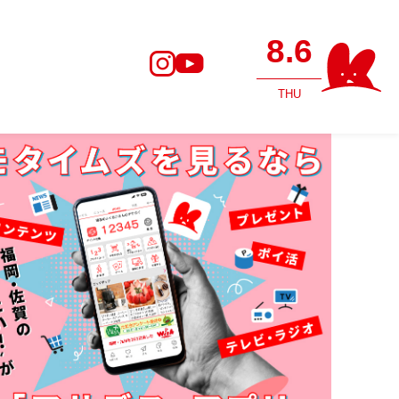
8.6
THU