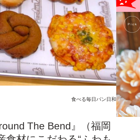
食べる
毎日パン日和
ound The Bend』（福岡
産食材にこだわる“ふわも