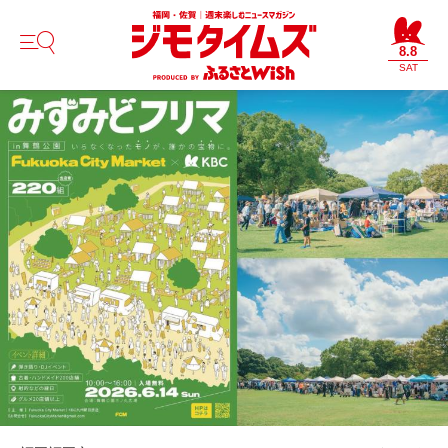
8.8
SAT