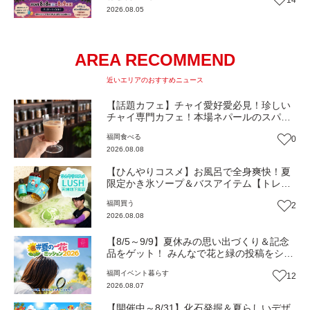
2026.08.05
AREA RECOMMEND
近いエリアのおすすめニュース
【話題カフェ】チャイ愛好愛必見！珍しい
チャイ専門カフェ！本場ネパールのスパイ
スが香る『THE AU』がリニューアルオープ
福岡
食べる
0
ン（福岡市南区）【まち歩き】
2026.08.08
【ひんやりコスメ】お風呂で全身爽快！夏
限定かき氷ソープ＆バスアイテム【トレン
ド】
福岡
買う
2
2026.08.08
【8/5～9/9】夏休みの思い出づくり＆記念
品をゲット！ みんなで花と緑の投稿をシェ
アしながら 「夏の一花ミッション」にチャ
福岡
イベント
暮らす
12
レンジ【一人一花はなきん便り】Vol.55
2026.08.07
【開催中～8/31】化石発掘＆夏らしいデザ