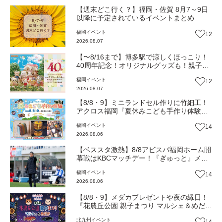
【週末どこ行く？】福岡・佐賀 8月7～9日
以降に予定されているイベントまとめ
福岡
イベント
12
2026.08.07
【〜8/16まで】博多駅で涼しくほっこり！
40周年記念！オリジナルグッズも！親子揃
って「シルバニアファミリー展40th」へ行
福岡
イベント
12
こう（JR九州ホール）【イベント】
2026.08.07
【8/8・9】ミニランドセル作りに竹細工！
アクロス福岡『夏休みこども手作り体験』
伝統工芸の職人が直接手ほどき！（福岡市
福岡
イベント
14
中央区）【イベント】
2026.08.06
【ベススタ激熱】8/8アビスパ福岡ホーム開
幕戦はKBCマッチデー！『ぎゅっと』メン
バーと一緒に熱く盛り上がろう‼
福岡
イベント
14
2026.08.06
【8/8・9】メダカプレゼントや夜の縁日！
『花農丘公園 親子まつり マルシェ＆めだ
か』（北九州市小倉南区）【イベント】
北九州
イベント
14