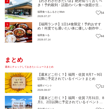
【わざわざ行きたい店】絶対知っておくべ
4
き！予約殺到・話題のパン食べ放題が主
役！地域の愛されビュッフェレストラン
福岡
食べる
ふるさとWish
54
『bound garden』（福岡・新宮町）【まち
2026.07.27
歩き】
【福岡ランチ】1日14食限定！予約おすす
5
め！何度でも通いたい体に優しい創作中華
『いまここ太宰府』（福岡・太宰府市）
福岡
食べる
44
【まち歩き】
2026.07.14
まとめ
週末にチェックしておきたいニュースまとめ
【週末どこ行く？】福岡・佐賀 8月7～9日
以降に予定されているイベントまとめ
福岡
イベント
12
2026.08.07
【週末どこ行く？】福岡・佐賀 7月31日、8
月1、2日以降に予定されているイベントま
とめ
北九州
イベント