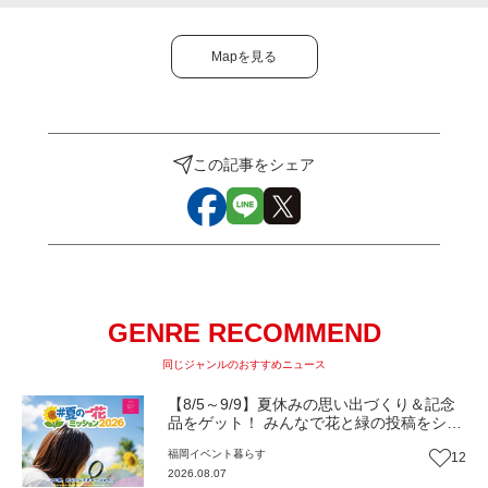
Mapを見る
この記事をシェア
GENRE RECOMMEND
同じジャンルのおすすめニュース
【8/5～9/9】夏休みの思い出づくり＆記念
品をゲット！ みんなで花と緑の投稿をシェ
アしながら 「夏の一花ミッション」にチャ
福岡
イベント
暮らす
12
レンジ【一人一花はなきん便り】Vol.55
2026.08.07