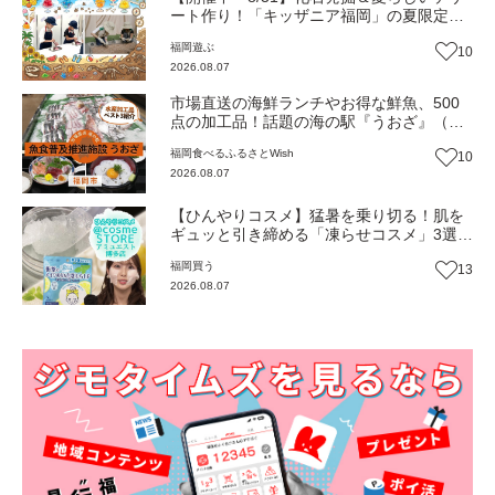
ート作り！「キッザニア福岡」の夏限定ア
クティビティが熱い‼（福岡市博多区）
福岡
遊ぶ
10
2026.08.07
市場直送の海鮮ランチやお得な鮮魚、500
点の加工品！話題の海の駅『うおざ』（福
岡市・長浜）【ふるさとWish】
福岡
食べる
ふるさとWish
10
2026.08.07
【ひんやりコスメ】猛暑を乗り切る！肌を
ギュッと引き締める「凍らせコスメ」3選
【トレンド】
福岡
買う
13
2026.08.07