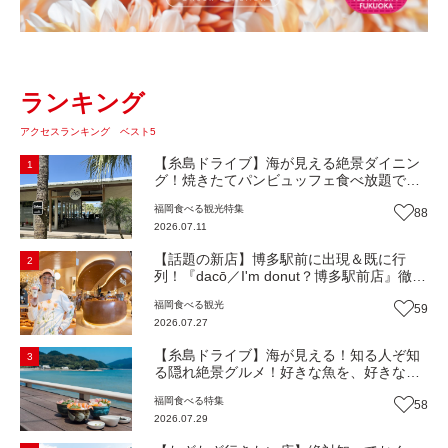
ランキング
アクセスランキング ベスト5
【糸島ドライブ】海が見える絶景ダイニン
1
グ！焼きたてパンビュッフェ食べ放題で大
人気！糸島市二丈にニューオープン『Ibiza
福岡
食べる
観光
特集
88
Beach Cafe』（福岡・糸島市）【まち歩
2026.07.11
き】
【話題の新店】博多駅前に出現＆既に行
2
列！『dacō／I'm donut？博多駅前店』徹底
解剖！オーナーシェフ平子さんに聞いた楽
福岡
食べる
観光
59
しみ方＆イチオシメニューも紹介！（福岡
2026.07.27
市博多区）【まち歩き】
【糸島ドライブ】海が見える！知る人ぞ知
3
る隠れ絶景グルメ！好きな魚を、好きなだ
け！海鮮丼ランチビュッフェ『いとはん食
福岡
食べる
特集
58
堂』（福岡市西区）【まち歩き】
2026.07.29