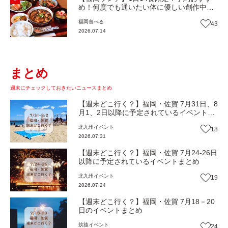
め！何度でも通いたい体に優しい創作中華
『いまここ太宰府』（福岡・太宰府市）
福岡
食べる
43
【まち歩き】
2026.07.14
まとめ
週末にチェックしておきたいニュースまとめ
【週末どこ行く？】福岡・佐賀 7月31日、8
月1、2日以降に予定されているイベントま
とめ
北九州
イベント
18
2026.07.31
【週末どこ行く？】福岡・佐賀 7月24-26日
以降に予定されているイベントまとめ
北九州
イベント
19
2026.07.24
【週末どこ行く？】福岡・佐賀 7月18－20
日のイベントまとめ
筑後
イベント
24