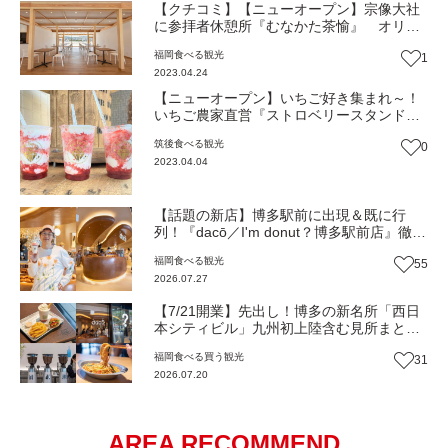
【クチコミ】【ニューオープン】宗像大社
に参拝者休憩所『むなかた茶愉』 オリジ
ナル和菓子『姫餅』など
福岡
食べる
観光
1
2023.04.24
【ニューオープン】いちご好き集まれ～！
いちご農家直営『ストロベリースタンド
pono』
筑後
食べる
観光
0
2023.04.04
【話題の新店】博多駅前に出現＆既に行
列！『dacō／I'm donut？博多駅前店』徹底
解剖！オーナーシェフ平子さんに聞いた楽
福岡
食べる
観光
55
しみ方＆イチオシメニューも紹介！（福岡
2026.07.27
市博多区）【まち歩き】
【7/21開業】先出し！博多の新名所「西日
本シティビル」九州初上陸含む見所まとめ
記事（福岡市博多区）
福岡
食べる
買う
観光
31
2026.07.20
AREA RECOMMEND