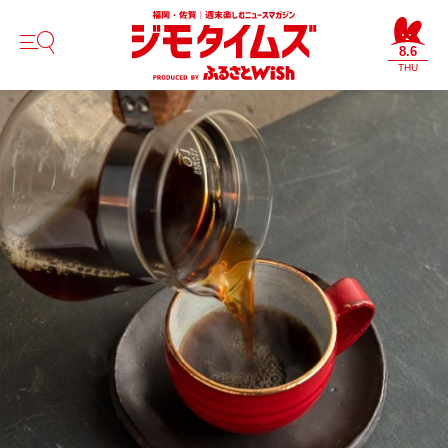
8.6
THU