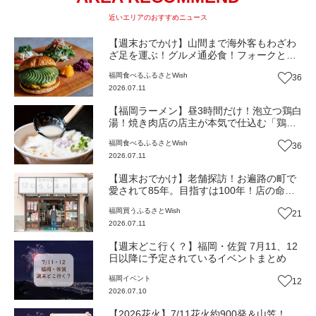
近いエリアのおすすめニュース
【週末おでかけ】山間まで海外客もわざわ
ざ足を運ぶ！グルメ通必食！フォークとナ
イフで食べたい“ごちそうハンバーガ
福岡
食べる
ふるさとWish
36
ー”『バーガートウカ』（福岡・篠栗町）
2026.07.11
【まち歩き】
【福岡ラーメン】昼3時間だけ！泡立つ鶏白
湯！焼き肉店の店主が本気で仕込む「鶏を
食べるラーメン」『とり焼肉 悠和』（福
福岡
食べる
ふるさとWish
36
岡・篠栗町）【まち歩き】
2026.07.11
【週末おでかけ】老舗探訪！お遍路の町で
愛されて85年。目指すは100年！店の命は4
代目が舌で受け継いだ“すっと消える
福岡
買う
ふるさとWish
21
餡”『村嶋饅頭店』（福岡・篠栗町）【まち
2026.07.11
歩き】
【週末どこ行く？】福岡・佐賀 7月11、12
日以降に予定されているイベントまとめ
福岡
イベント
12
2026.07.10
【2026花火】7/11花火約900発＆山笠！