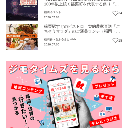
100年以上続く篠栗町を代表する祭り『篠
栗祇園夏まつり』（福岡・篠栗町）【イベ
福岡
イベント
34
ント】
2026.07.08
篠栗駅すぐのビストロ！契約農家直送「ご
ちそうサラダ」のご褒美ランチ（福岡・篠
栗町）【ふるさとWish】
福岡
食べる
ふるさとWish
18
2026.07.05