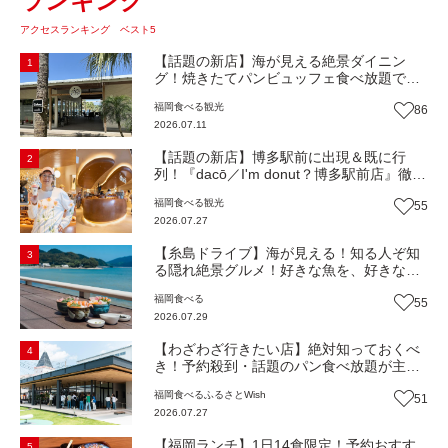
ランキング
アクセスランキング ベスト5
【話題の新店】海が見える絶景ダイニン
1
グ！焼きたてパンビュッフェ食べ放題で大
人気！糸島市二丈にニューオープン『Ibiza
福岡
食べる
観光
86
Beach Cafe』（福岡・糸島市）【まち歩
2026.07.11
き】
【話題の新店】博多駅前に出現＆既に行
2
列！『dacō／I'm donut？博多駅前店』徹底
解剖！オーナーシェフ平子さんに聞いた楽
福岡
食べる
観光
55
しみ方＆イチオシメニューも紹介！（福岡
2026.07.27
市博多区）【まち歩き】
【糸島ドライブ】海が見える！知る人ぞ知
3
る隠れ絶景グルメ！好きな魚を、好きなだ
け！海鮮丼ランチビュッフェ『いとはん食
福岡
食べる
55
堂』（福岡市西区）【まち歩き】
2026.07.29
【わざわざ行きたい店】絶対知っておくべ
4
き！予約殺到・話題のパン食べ放題が主
役！地域の愛されビュッフェレストラン
福岡
食べる
ふるさとWish
51
『bound garden』（福岡・新宮町）【まち
2026.07.27
歩き】
【福岡ランチ】1日14食限定！予約おすす
5