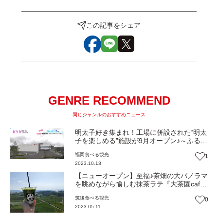
この記事をシェア
GENRE RECOMMEND
同じジャンルのおすすめニュース
明太子好き集まれ！工場に併設された“明太
子を楽しめる”施設が9月オープン♪～ふるさ
とWish篠栗町～
福岡
食べる
観光
1
2023.10.13
【ニューオープン】至福♪茶畑の大パノラマ
を眺めながら愉しむ抹茶ラテ『大茶園cafe
Green Monster』
筑後
食べる
観光
0
2023.05.11