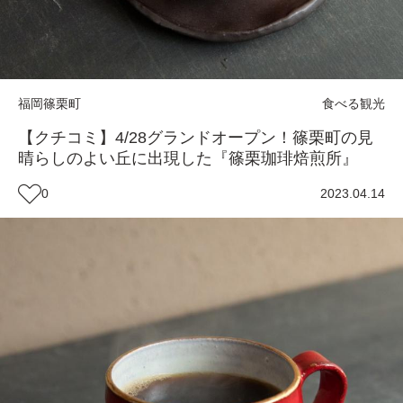
福岡
篠栗町
食べる
観光
【クチコミ】4/28グランドオープン！篠栗町の見
晴らしのよい丘に出現した『篠栗珈琲焙煎所』
0
2023.04.14