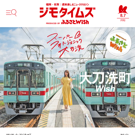
8.7
FRI