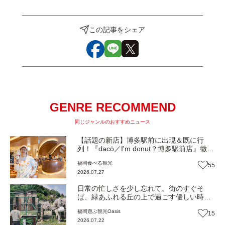
この記事をシェア
GENRE RECOMMEND
同じジャンルのおすすめニュース
【話題の新店】博多駅前に出現＆既に行
列！『dacō／I'm donut？博多駅前店』徹底
解剖！オーナーシェフ平子さんに聞いた楽
福岡
食べる
観光
55
しみ方＆イチオシメニューも紹介！（福岡
2026.07.27
市博多区）【まち歩き】
日常の忙しさを少し忘れて。街のすぐそ
ば、緑あふれる丘の上で過ごす優しい時間
『福岡市動物園』（福岡市中央区）
福岡
遊ぶ
観光
Oasis
15
【Oasis~心の休息地をめぐる旅~】
2026.07.22