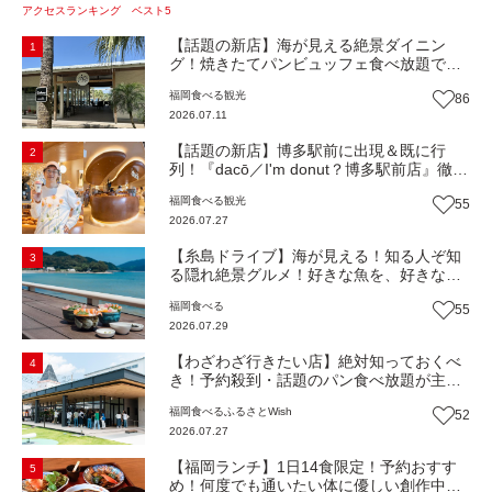
アクセスランキング ベスト5
【話題の新店】海が見える絶景ダイニン
1
グ！焼きたてパンビュッフェ食べ放題で大
人気！糸島市二丈にニューオープン『Ibiza
福岡
食べる
観光
86
Beach Cafe』（福岡・糸島市）【まち歩
2026.07.11
き】
【話題の新店】博多駅前に出現＆既に行
2
列！『dacō／I'm donut？博多駅前店』徹底
解剖！オーナーシェフ平子さんに聞いた楽
福岡
食べる
観光
55
しみ方＆イチオシメニューも紹介！（福岡
2026.07.27
市博多区）【まち歩き】
【糸島ドライブ】海が見える！知る人ぞ知
3
る隠れ絶景グルメ！好きな魚を、好きなだ
け！海鮮丼ランチビュッフェ『いとはん食
福岡
食べる
55
堂』（福岡市西区）【まち歩き】
2026.07.29
【わざわざ行きたい店】絶対知っておくべ
4
き！予約殺到・話題のパン食べ放題が主
役！地域の愛されビュッフェレストラン
福岡
食べる
ふるさとWish
52
『bound garden』（福岡・新宮町）【まち
2026.07.27
歩き】
【福岡ランチ】1日14食限定！予約おすす
5
め！何度でも通いたい体に優しい創作中華