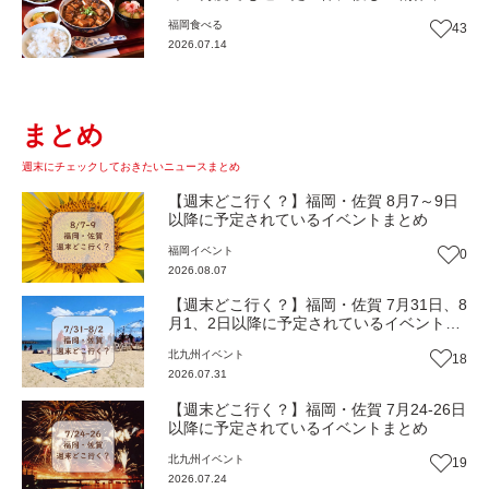
『いまここ太宰府』（福岡・太宰府市）
福岡
食べる
43
【まち歩き】
2026.07.14
まとめ
週末にチェックしておきたいニュースまとめ
【週末どこ行く？】福岡・佐賀 8月7～9日
以降に予定されているイベントまとめ
福岡
イベント
0
2026.08.07
【週末どこ行く？】福岡・佐賀 7月31日、8
月1、2日以降に予定されているイベントま
とめ
北九州
イベント
18
2026.07.31
【週末どこ行く？】福岡・佐賀 7月24-26日
以降に予定されているイベントまとめ
北九州
イベント
19
2026.07.24