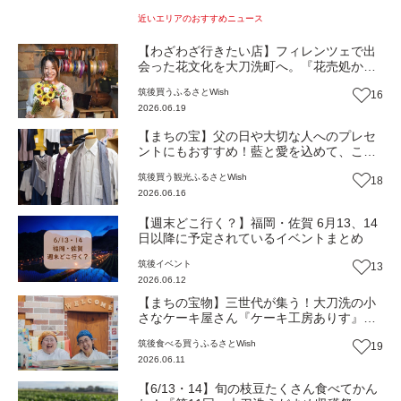
近いエリアのおすすめニュース
【わざわざ行きたい店】フィレンツェで出
会った花文化を大刀洗町へ。『花売処かす
み庵』が届ける季節の彩りと地域に寄り添
筑後
買う
ふるさとWish
16
う小さな花屋のかたち（福岡・大刀洗町）
2026.06.19
【まち歩き】
【まちの宝】父の日や大切な人へのプレセ
ントにもおすすめ！藍と愛を込めて、こだ
わりが詰まった長く使える一着を。久留米
筑後
買う
観光
ふるさとWish
18
織の工房『ロォーリング』が紡ぐ、土から
2026.06.16
始まるものづくり（福岡・大刀洗町）【ま
ち歩き】
【週末どこ行く？】福岡・佐賀 6月13、14
日以降に予定されているイベントまとめ
筑後
イベント
13
2026.06.12
【まちの宝物】三世代が集う！大刀洗の小
さなケーキ屋さん『ケーキ工房ありす』が
紡ぐ、愛と地域の物語（福岡・大刀洗町）
筑後
食べる
買う
ふるさとWish
19
【まち歩き】
2026.06.11
【6/13・14】旬の枝豆たくさん食べてかん