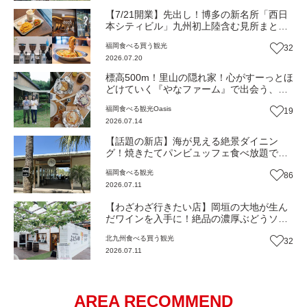
【7/21開業】先出し！博多の新名所「西日
本シティビル」九州初上陸含む見所まとめ
記事（福岡市博多区）
福岡
食べる
買う
観光
32
2026.07.20
標高500m！里山の隠れ家！心がすーっとほ
どけていく『やなファーム』で出会う、本
当の豊かさと優しい暮らし（福岡・東峰
福岡
食べる
観光
Oasis
19
村）【Oasis~心の休息地をめぐる旅~】
2026.07.14
【話題の新店】海が見える絶景ダイニン
グ！焼きたてパンビュッフェ食べ放題で大
人気！糸島市二丈にニューオープン『Ibiza
福岡
食べる
観光
86
Beach Cafe』（福岡・糸島市）【まち歩
2026.07.11
き】
【わざわざ行きたい店】岡垣の大地が生ん
だワインを入手に！絶品の濃厚ぶどうソフ
トクリームも！森の中で特別なひと時を
北九州
食べる
買う
観光
32
『ぶどうの樹のワイナリー』（福岡・岡垣
2026.07.11
町）【まち歩き】
AREA RECOMMEND