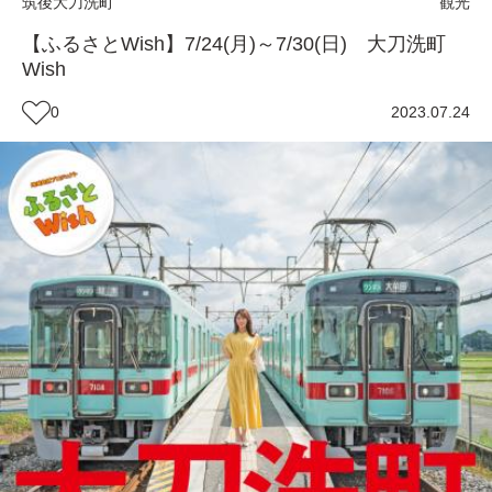
筑後
大刀洗町
観光
【ふるさとWish】7/24(月)～7/30(日) 大刀洗町
Wish
0
2023.07.24