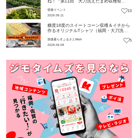
ね！『第11回 大刀洗えだまめ収穫祭
2026』（福岡・大刀洗町）【イベント】
筑後
イベント
10
2026.06.11
糖度18度のスイートコーン収穫＆イチから
作るオリジナルTシャツ（福岡・大刀洗
町）【ふるさとWish】
筑後
暮らす
ふるさとWish
5
2026.06.08