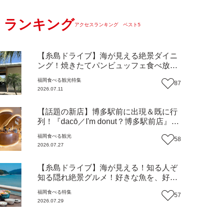
ランキング
アクセスランキング ベスト5
【糸島ドライブ】海が見える絶景ダイニ
ング！焼きたてパンビュッフェ食べ放題
で大人気！糸島市二丈にニューオープン
福岡
食べる
観光
特集
87
『Ibiza Beach Cafe』（福岡・糸島市）
2026.07.11
【まち歩き】
【話題の新店】博多駅前に出現＆既に行
列！『dacō／I'm donut？博多駅前店』徹
底解剖！オーナーシェフ平子さんに聞い
福岡
食べる
観光
58
た楽しみ方＆イチオシメニューも紹介！
2026.07.27
（福岡市博多区）【まち歩き】
【糸島ドライブ】海が見える！知る人ぞ
知る隠れ絶景グルメ！好きな魚を、好き
なだけ！海鮮丼ランチビュッフェ『いと
福岡
食べる
特集
57
はん食堂』（福岡市西区）【まち歩き】
2026.07.29