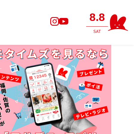
8.8
SAT