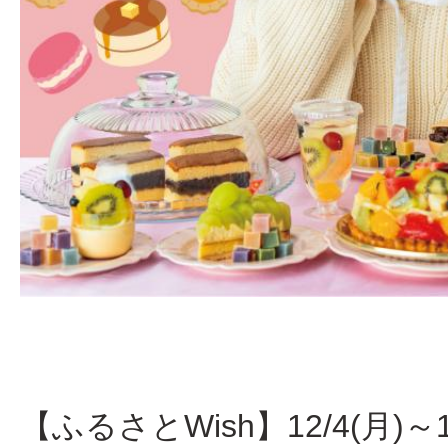
【ふるさとWish】12/4(月)～