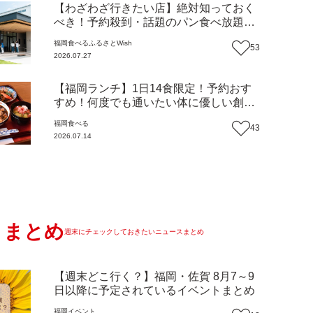
【わざわざ行きたい店】絶対知っておく
べき！予約殺到・話題のパン食べ放題が
主役！地域の愛されビュッフェレストラ
福岡
食べる
ふるさとWish
53
ン『bound garden』（福岡・新宮町）
2026.07.27
【まち歩き】
【福岡ランチ】1日14食限定！予約おす
すめ！何度でも通いたい体に優しい創作
中華『いまここ太宰府』（福岡・太宰府
福岡
食べる
43
市）【まち歩き】
2026.07.14
まとめ
週末にチェックしておきたいニュースまとめ
【週末どこ行く？】福岡・佐賀 8月7～9
日以降に予定されているイベントまとめ
福岡
イベント