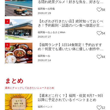
る隠れ絶景グルメ！好きな魚を、好きなだ
け！海鮮丼ランチビュッフェ『いとはん食
福岡
食べる
特集
58
堂』（福岡市西区）【まち歩き】
2026.07.29
【わざわざ行きたい店】絶対知っておくべ
4
き！予約殺到・話題のパン食べ放題が主
役！地域の愛されビュッフェレストラン
福岡
食べる
ふるさとWish
54
『bound garden』（福岡・新宮町）【まち
2026.07.27
歩き】
【福岡ランチ】1日14食限定！予約おすす
5
め！何度でも通いたい体に優しい創作中華
『いまここ太宰府』（福岡・太宰府市）
福岡
食べる
44
【まち歩き】
2026.07.14
まとめ
週末にチェックしておきたいニュースまとめ
【週末どこ行く？】福岡・佐賀 8月7～9日
以降に予定されているイベントまとめ
福岡
イベント
12