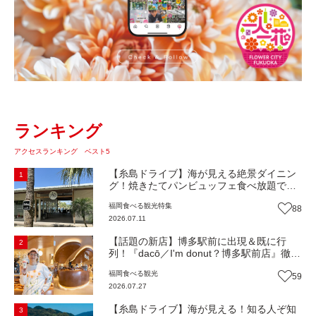
ランキング
アクセスランキング ベスト5
【糸島ドライブ】海が見える絶景ダイニン
1
グ！焼きたてパンビュッフェ食べ放題で大
人気！糸島市二丈にニューオープン『Ibiza
福岡
食べる
観光
特集
88
Beach Cafe』（福岡・糸島市）【まち歩
2026.07.11
き】
【話題の新店】博多駅前に出現＆既に行
2
列！『dacō／I'm donut？博多駅前店』徹底
解剖！オーナーシェフ平子さんに聞いた楽
福岡
食べる
観光
59
しみ方＆イチオシメニューも紹介！（福岡
2026.07.27
市博多区）【まち歩き】
【糸島ドライブ】海が見える！知る人ぞ知
3