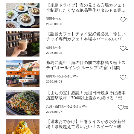
【糸島ドライブ】海の見える穴場カフェ！
全制覇したくなる絶品手作りタルト＆完全
予約制の糸島牛ビーフシチュー『うみもぐ
福岡
食べる
1
ら糸島』（福岡・糸島市）【まち歩き】
2026.08.08
【話題カフェ】チャイ愛好愛必見！珍しい
チャイ専門カフェ！本場ネパールのスパイ
スが香る『THE AU』がリニューアルオープ
福岡
食べる
1
ン（福岡市南区）【まち歩き】
2026.08.08
糸島に誕生！海の目の前で本格鮨＆極上ス
テイ“オールインクルーシブ”の宿（福岡・
糸島市）【ふるさとWish】
福岡
食べる
ふるさとWish
1
2026.08.08
【まちの宝】必読！元祖日田焼きそば総本
店直撃取材！70年以上愛され続ける『想夫
恋』物語～パリパリの一皿を焼き続けて～
九州・山口
食べる
ふるさとWish
23
（大分・日田市）【まち歩き】
2026.08.07
【週末おでかけ】圧巻サイズかき氷が新登
場！県境超えて通いたい！スイーツ三昧の
白いカフェ『cafebiyori（カフェビヨリ）』