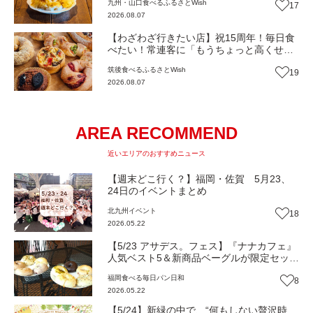
九州・山口
食べる
ふるさとWish
17
（大分・日田市）【まち歩き】
2026.08.07
【わざわざ行きたい店】祝15周年！毎日食
べたい！常連客に「もうちょっと高くせん
ね」と言われる名物パン屋！パンと雑貨と
筑後
食べる
ふるさとWish
19
おいしいもの『ニコパン』（福岡・大木
2026.08.07
町）【まち歩き】
AREA RECOMMEND
近いエリアのおすすめニュース
【週末どこ行く？】福岡・佐賀 5月23、
24日のイベントまとめ
北九州
イベント
18
2026.05.22
【5/23 アサデス。フェス】『ナナカフェ』
人気ベスト5＆新商品ベーグルが限定セット
で登場！
福岡
食べる
毎日パン日和
8
2026.05.22
【5/24】新緑の中で、“何もしない贅沢時