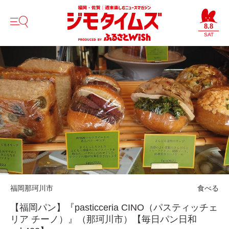
8.8
SAT
福岡
那珂川市
食べる
【福岡パン】『pasticceria CINO（パスティッチェ
リア チーノ）』（那珂川市）【毎日パン日和