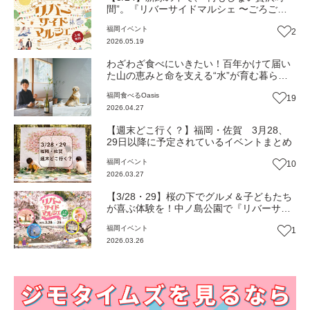
間”。『リバーサイドマルシェ 〜ごろごろ
ピクニック＆のびのびヨガ〜』（福岡・那
福岡
イベント
2
珂川市）【イベント】
2026.05.19
わざわざ食べにいきたい！百年かけて届い
た山の恵みと命を支える“水”が育む暮らし
のパン『Nalu』（福岡・那珂川市）
福岡
食べる
Oasis
19
【Oasis~心の休息地をめぐる旅~】
2026.04.27
【週末どこ行く？】福岡・佐賀 3月28、
29日以降に予定されているイベントまとめ
福岡
イベント
10
2026.03.27
【3/28・29】桜の下でグルメ＆子どもたち
が喜ぶ体験を！中ノ島公園で『リバーサイ
ドマルシェ～さくらまつり2026～』（福
福岡
イベント
1
岡・那珂川市）【イベント】
2026.03.26