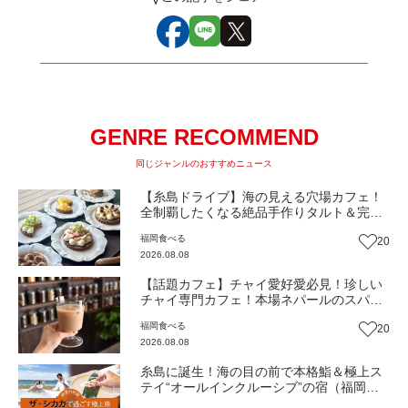
GENRE RECOMMEND
同じジャンルのおすすめニュース
【糸島ドライブ】海の見える穴場カフェ！
全制覇したくなる絶品手作りタルト＆完全
予約制の糸島牛ビーフシチュー『うみもぐ
福岡
食べる
20
ら糸島』（福岡・糸島市）【まち歩き】
2026.08.08
【話題カフェ】チャイ愛好愛必見！珍しい
チャイ専門カフェ！本場ネパールのスパイ
スが香る『THE AU』がリニューアルオープ
福岡
食べる
20
ン（福岡市南区）【まち歩き】
2026.08.08
糸島に誕生！海の目の前で本格鮨＆極上ス
テイ“オールインクルーシブ”の宿（福岡・
糸島市）【ふるさとWish】