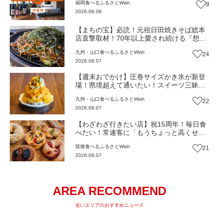
福岡
食べる
ふるさとWish
9
2026.08.08
【まちの宝】必読！元祖日田焼きそば総本
店直撃取材！70年以上愛され続ける『想夫
恋』物語～パリパリの一皿を焼き続けて～
九州・山口
食べる
ふるさとWish
24
（大分・日田市）【まち歩き】
2026.08.07
【週末おでかけ】圧巻サイズかき氷が新登
場！県境超えて通いたい！スイーツ三昧の
白いカフェ『cafebiyori（カフェビヨリ）』
九州・山口
食べる
ふるさとWish
22
（大分・日田市）【まち歩き】
2026.08.07
【わざわざ行きたい店】祝15周年！毎日食
べたい！常連客に「もうちょっと高くせん
ね」と言われる名物パン屋！パンと雑貨と
筑後
食べる
ふるさとWish
21
おいしいもの『ニコパン』（福岡・大木
2026.08.07
町）【まち歩き】
AREA RECOMMEND
近いエリアのおすすめニュース