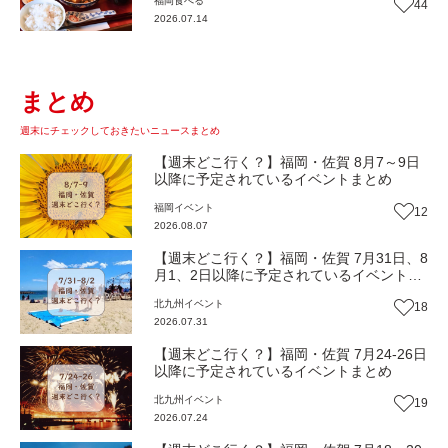
福岡
食べる
44
【まち歩き】
2026.07.14
まとめ
週末にチェックしておきたいニュースまとめ
【週末どこ行く？】福岡・佐賀 8月7～9日
以降に予定されているイベントまとめ
福岡
イベント
12
2026.08.07
【週末どこ行く？】福岡・佐賀 7月31日、8
月1、2日以降に予定されているイベントま
とめ
北九州
イベント
18
2026.07.31
【週末どこ行く？】福岡・佐賀 7月24-26日
以降に予定されているイベントまとめ
北九州
イベント
19
2026.07.24