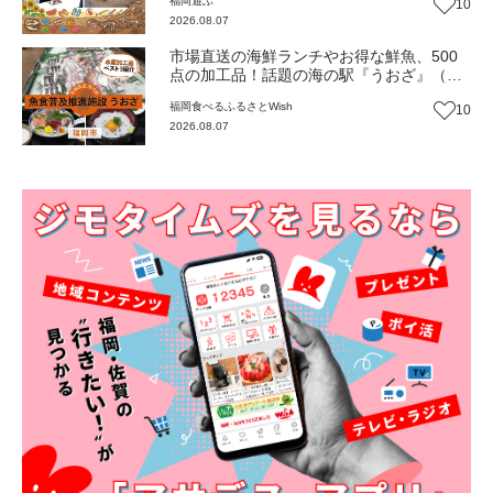
福岡
遊ぶ
10
2026.08.07
市場直送の海鮮ランチやお得な鮮魚、500
点の加工品！話題の海の駅『うおざ』（福
岡市・長浜）【ふるさとWish】
福岡
食べる
ふるさとWish
10
2026.08.07