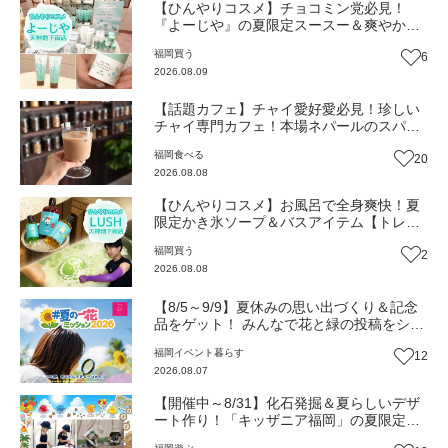
【ひんやりコスメ】チョコミン党必見！
『よーじや』の夏限定スースー＆爽やかラ
ムネコスメ【トレンド】
福岡
買う
6
2026.08.09
【話題カフェ】チャイ愛好愛必見！珍しい
チャイ専門カフェ！本場ネパールのスパイ
スが香る『THE AU』がリニューアルオープ
福岡
食べる
20
ン（福岡市南区）【まち歩き】
2026.08.08
【ひんやりコスメ】お風呂で全身爽快！夏
限定かき氷ソープ＆バスアイテム【トレン
ド】
福岡
買う
2
2026.08.08
【8/5～9/9】夏休みの思い出づくり＆記念
品をゲット！ みんなで花と緑の投稿をシェ
アしながら 「夏の一花ミッション」にチャ
福岡
イベント
暮らす
12
レンジ【一人一花はなきん便り】Vol.55
2026.08.07
【開催中～8/31】化石発掘＆夏らしいデザ
ート作り！「キッザニア福岡」の夏限定ア
クティビティが熱い‼（福岡市博多区）