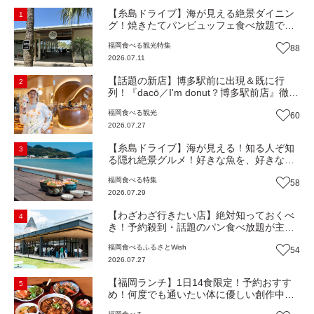
【糸島ドライブ】海が見える絶景ダイニン
1
グ！焼きたてパンビュッフェ食べ放題で大
人気！糸島市二丈にニューオープン『Ibiza
福岡
食べる
観光
特集
88
Beach Cafe』（福岡・糸島市）【まち歩
2026.07.11
き】
【話題の新店】博多駅前に出現＆既に行
2
列！『dacō／I'm donut？博多駅前店』徹底
解剖！オーナーシェフ平子さんに聞いた楽
福岡
食べる
観光
60
しみ方＆イチオシメニューも紹介！（福岡
2026.07.27
市博多区）【まち歩き】
【糸島ドライブ】海が見える！知る人ぞ知
3
る隠れ絶景グルメ！好きな魚を、好きなだ
け！海鮮丼ランチビュッフェ『いとはん食
福岡
食べる
特集
58
堂』（福岡市西区）【まち歩き】
2026.07.29
【わざわざ行きたい店】絶対知っておくべ
4
き！予約殺到・話題のパン食べ放題が主
役！地域の愛されビュッフェレストラン
福岡
食べる
ふるさとWish
54
『bound garden』（福岡・新宮町）【まち
2026.07.27
歩き】
【福岡ランチ】1日14食限定！予約おすす
5
め！何度でも通いたい体に優しい創作中華
『いまここ太宰府』（福岡・太宰府市）