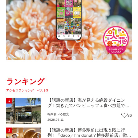
ランキング
アクセスランキング ベスト5
【話題の新店】海が見える絶景ダイニン
1
グ！焼きたてパンビュッフェ食べ放題で大
人気！糸島市二丈にニューオープン『Ibiza
福岡
食べる
観光
86
Beach Cafe』（福岡・糸島市）【まち歩
2026.07.11
き】
【話題の新店】博多駅前に出現＆既に行
2
列！『dacō／I'm donut？博多駅前店』徹底