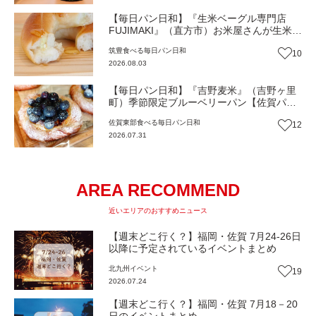
【毎日パン日和】『生米ベーグル専門店
FUJIMAKI』（直方市）お米屋さんが生米か
ら作るモチモチベーグル【福岡パン】
筑豊
食べる
毎日パン日和
10
2026.08.03
【毎日パン日和】『吉野麦米』（吉野ヶ里
町）季節限定ブルーベリーパン【佐賀パ
ン】
佐賀東部
食べる
毎日パン日和
12
2026.07.31
AREA RECOMMEND
近いエリアのおすすめニュース
【週末どこ行く？】福岡・佐賀 7月24-26日
以降に予定されているイベントまとめ
北九州
イベント
19
2026.07.24
【週末どこ行く？】福岡・佐賀 7月18－20