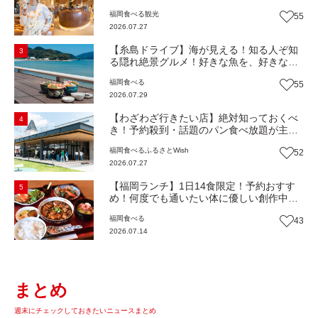
解剖！オーナーシェフ平子さんに聞いた楽
福岡
食べる
観光
55
しみ方＆イチオシメニューも紹介！（福岡
2026.07.27
市博多区）【まち歩き】
【糸島ドライブ】海が見える！知る人ぞ知
3
る隠れ絶景グルメ！好きな魚を、好きなだ
け！海鮮丼ランチビュッフェ『いとはん食
福岡
食べる
55
堂』（福岡市西区）【まち歩き】
2026.07.29
【わざわざ行きたい店】絶対知っておくべ
4
き！予約殺到・話題のパン食べ放題が主
役！地域の愛されビュッフェレストラン
福岡
食べる
ふるさとWish
52
『bound garden』（福岡・新宮町）【まち
2026.07.27
歩き】
【福岡ランチ】1日14食限定！予約おすす
5
め！何度でも通いたい体に優しい創作中華
『いまここ太宰府』（福岡・太宰府市）
福岡
食べる
43
【まち歩き】
2026.07.14
まとめ
週末にチェックしておきたいニュースまとめ