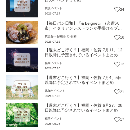
日のイベントまとめ
筑後
イベント
24
2026.07.17
【毎日パン日和】『& beignet』（久留米
市）イタリアンレストランが手掛けるブリ
オッシュ生地のドーナツ【福岡パン】
筑後
食べる
毎日パン日和
16
2026.07.16
【週末どこ行く？】福岡・佐賀 7月11、12
日以降に予定されているイベントまとめ
福岡
イベント
12
2026.07.10
【週末どこ行く？】福岡・佐賀 7月4、5日
以降に予定されているイベントまとめ
北九州
イベント
21
2026.07.03
【週末どこ行く？】福岡・佐賀 6月27、28
日以降に予定されているイベントまとめ
福岡
イベント
17
2026.06.26