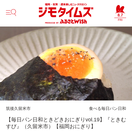
8.7
FRI
筑後
久留米市
食べる
毎日パン日和
【毎日パン日和ときどきおにぎりvol.19】『ときむ
すび』（久留米市）【福岡おにぎり】