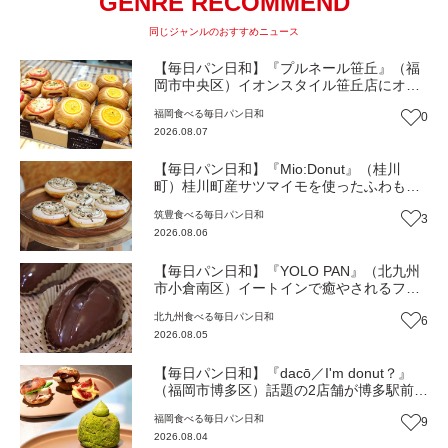
GENRE RECOMMEND
同じジャンルのおすすめニュース
【毎日パン日和】『プルネール笹丘』（福
岡市中央区）イオンスタイル笹丘店にオー
プン！従業員みんなで作り上げる地域密着
福岡
食べる
毎日パン日和
0
パン【福岡パン】
2026.08.07
【毎日パン日和】『Mio:Donut』（桂川
町）桂川町産サツマイモを使ったふわもち
食感ドーナツ【福岡パン】
筑豊
食べる
毎日パン日和
3
2026.08.06
【毎日パン日和】『YOLO PAN』（北九州
市小倉南区）イートインで癒やされるフワ
フワのほっこりパン屋【福岡パン】
北九州
食べる
毎日パン日和
6
2026.08.05
【毎日パン日和】『dacō／I'm donut？』
（福岡市博多区）話題の2店舗が博多駅前に
同時オープン！店舗限定の新商品も【福岡
福岡
食べる
毎日パン日和
9
パン】
2026.08.04