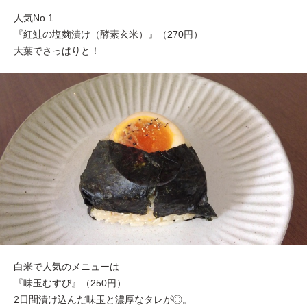
人気No.1
『紅鮭の塩麴漬け（酵素玄米）』（270円）
大葉でさっぱりと！
白米で人気のメニューは
『味玉むすび』（250円）
2日間漬け込んだ味玉と濃厚なタレが◎。