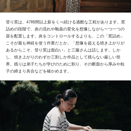
登り窯は、47時間以上薪をくべ続ける過酷な工程があります。窯
詰めの段階で、炎の流れや釉薬の変化を想像しながら一つ一つの
器を配置します。炎をコントロールするよりも、この「窯詰め」
こそが最も神経を使う作業だとか。「想像を超える焼き上がりが
あるからこそ、登り窯は面白い」と三藤さんは話します。しか
し、焼き上がりのわずか三割しか作品として残らない厳しい世
界。残りは弟子たちが学びのために割り、その断面から厚みや粒
子の締まり具合などを確かめます。