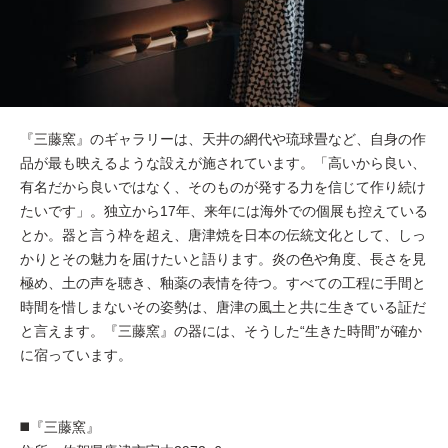
『三藤窯』のギャラリーは、天井の網代や琉球畳など、自身の作
品が最も映えるような設えが施されています。「高いから良い、
有名だから良いではなく、そのものが発する力を信じて作り続け
たいです」。独立から17年、来年には海外での個展も控えている
とか。器と言う枠を超え、唐津焼を日本の伝統文化として、しっ
かりとその魅力を届けたいと語ります。炎の色や角度、長さを見
極め、土の声を聴き、釉薬の表情を待つ。すべての工程に手間と
時間を惜しまないその姿勢は、唐津の風土と共に生きている証だ
と言えます。『三藤窯』の器には、そうした“生きた時間”が確か
に宿っています。
◼️『三藤窯』