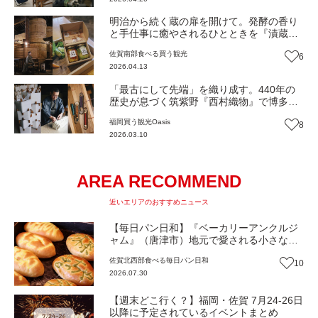
息地をめぐる旅~】
明治から続く蔵の扉を開けて。発酵の香り
と手仕事に癒やされるひとときを『漬蔵た
ぞう』（佐賀・鹿島市）【Oasis~心の休息
佐賀南部
食べる
買う
観光
6
地をめぐる旅~】
2026.04.13
「最古にして先端」を織り成す。440年の
歴史が息づく筑紫野『西村織物』で博多織
の真髄に触れる旅（福岡・筑紫野市）
福岡
買う
観光
Oasis
8
【Oasis~心の休息地をめぐる旅~】
2026.03.10
AREA RECOMMEND
近いエリアのおすすめニュース
【毎日パン日和】『ベーカリーアンクルジ
ャム』（唐津市）地元で愛される小さなパ
ン屋さん【佐賀パン】
佐賀北西部
食べる
毎日パン日和
10
2026.07.30
【週末どこ行く？】福岡・佐賀 7月24-26日
以降に予定されているイベントまとめ