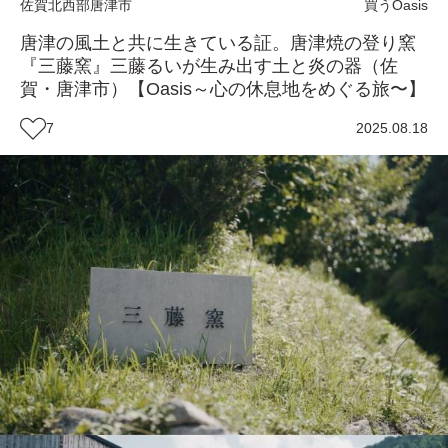
佐賀北西部
唐津市
買う
Oasis
唐津の風土と共に生きている証。唐津焼の登り窯
『三藤窯』三藤るいが生み出す土と炎の器（佐
賀・唐津市）【Oasis～心の休息地をめぐる旅〜】
7
2025.08.18