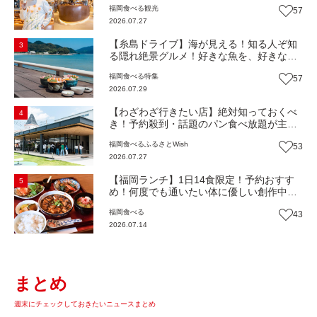
福岡
食べる
観光
57
しみ方＆イチオシメニューも紹介！（福岡
2026.07.27
市博多区）【まち歩き】
【糸島ドライブ】海が見える！知る人ぞ知
3
る隠れ絶景グルメ！好きな魚を、好きなだ
け！海鮮丼ランチビュッフェ『いとはん食
福岡
食べる
特集
57
堂』（福岡市西区）【まち歩き】
2026.07.29
【わざわざ行きたい店】絶対知っておくべ
4
き！予約殺到・話題のパン食べ放題が主
役！地域の愛されビュッフェレストラン
福岡
食べる
ふるさとWish
53
『bound garden』（福岡・新宮町）【まち
2026.07.27
歩き】
【福岡ランチ】1日14食限定！予約おすす
5
め！何度でも通いたい体に優しい創作中華
『いまここ太宰府』（福岡・太宰府市）
福岡
食べる
43
【まち歩き】
2026.07.14
まとめ
週末にチェックしておきたいニュースまとめ