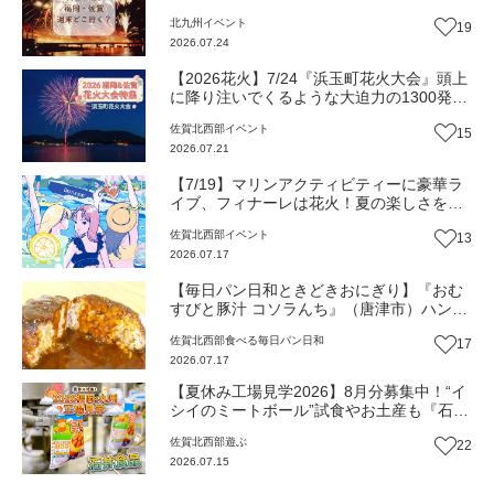
北九州
イベント
19
2026.07.24
【2026花火】7/24『浜玉町花火大会』頭上
に降り注いでくるような大迫力の1300発！
（佐賀・唐津市）【イベント】
佐賀北西部
イベント
15
2026.07.21
【7/19】マリンアクティビティーに豪華ラ
イブ、フィナーレは花火！夏の楽しさを全
部乗せしたビーチイベント『Grand Blue
佐賀北西部
イベント
13
2026』（佐賀・唐津市）【イベント】
2026.07.17
【毎日パン日和ときどきおにぎり】『おむ
すびと豚汁 コソラんち』（唐津市）ハンバ
ーグの中にごはん！？地元食材の絶品おむ
佐賀北西部
食べる
毎日パン日和
17
すび【佐賀おにぎり】
2026.07.17
【夏休み工場見学2026】8月分募集中！“イ
シイのミートボール”試食やお土産も『石井
食品』（佐賀県唐津市）
佐賀北西部
遊ぶ
22
2026.07.15