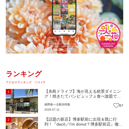
ランキング
アクセスランキング ベスト5
【糸島ドライブ】海が見える絶景ダイニン
1
グ！焼きたてパンビュッフェ食べ放題で大
人気！糸島市二丈にニューオープン『Ibiza
福岡
食べる
観光
特集
87
Beach Cafe』（福岡・糸島市）【まち歩
2026.07.11
き】
【話題の新店】博多駅前に出現＆既に行
2
列！『dacō／I'm donut？博多駅前店』徹底
解剖！オーナーシェフ平子さんに聞いた楽