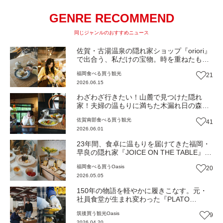
GENRE RECOMMEND
同じジャンルのおすすめニュース
佐賀・古湯温泉の隠れ家ショップ『oriori』
で出合う、私だけの宝物。時を重ねたもの
たちが、もう一度息を吹き返す。（佐賀・
福岡
食べる
買う
観光
21
佐賀市）【Oasis～心の休息地をめぐる旅
2026.06.15
～】
わざわざ行きたい！山麓で見つけた隠れ
家！夫婦の温もりに満ちた木漏れ日の森で
味わう器と薬膳カレー『桃林』（佐賀・武
佐賀南部
食べる
買う
観光
41
雄市）【Oasis~心の休息地をめぐる旅~】
2026.06.01
23年間、食卓に温もりを届けてきた福岡・
早良の隠れ家『JOICE ON THE TABLE』が
描く、新しい“集いのカタチ”（福岡市早良
福岡
食べる
買う
Oasis
20
区）【Oasis~心の休息地をめぐる旅~】
2026.05.05
150年の物語を軽やかに履きこなす。元・
社員食堂が生まれ変わった『PLATO
MOONSTAR』で暮らしを整える一足に出
筑後
買う
観光
Oasis
9
会う旅（福岡・久留米市）【Oasis~心の休
2026.04.20