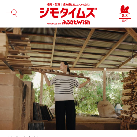
8.8
SAT