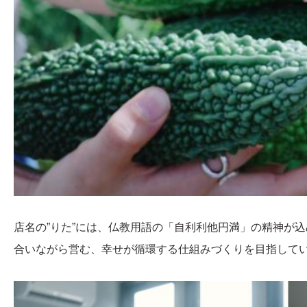
店名の”りた”には、仏教用語の「自利利他円満」の精神が
合いながら営む、幸せが循環する仕組みづくりを目指して