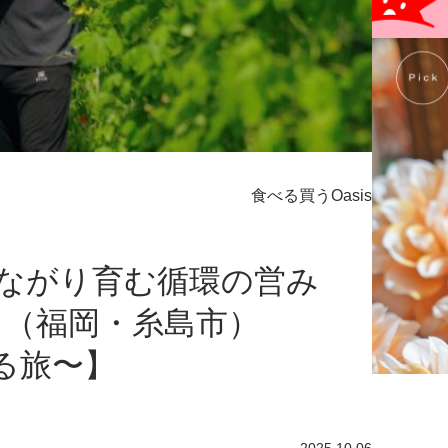
食べる
買う
Oasis
ながり育む循環の営み
』（福岡・糸島市）
ぐる旅〜】