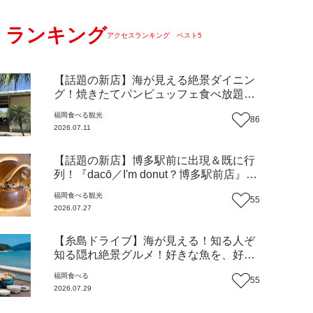
ランキング
アクセスランキング ベスト5
【話題の新店】海が見える絶景ダイニン
グ！焼きたてパンビュッフェ食べ放題で
大人気！糸島市二丈にニューオープン
福岡
食べる
観光
86
『Ibiza Beach Cafe』（福岡・糸島市）
2026.07.11
【まち歩き】
【話題の新店】博多駅前に出現＆既に行
列！『dacō／I'm donut？博多駅前店』徹
底解剖！オーナーシェフ平子さんに聞い
福岡
食べる
観光
55
た楽しみ方＆イチオシメニューも紹介！
2026.07.27
（福岡市博多区）【まち歩き】
【糸島ドライブ】海が見える！知る人ぞ
知る隠れ絶景グルメ！好きな魚を、好き
なだけ！海鮮丼ランチビュッフェ『いと
福岡
食べる
55
はん食堂』（福岡市西区）【まち歩き】
2026.07.29