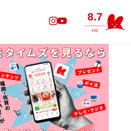
8.7
FRI