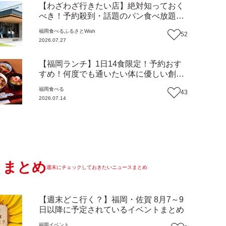
【わざわざ行きたい店】絶対知っておく
べき！予約殺到・話題のパン食べ放題が
主役！地域の愛されビュッフェレストラ
福岡
食べる
ふるさとWish
52
ン『bound garden』（福岡・新宮町）
2026.07.27
【まち歩き】
【福岡ランチ】1日14食限定！予約おす
すめ！何度でも通いたい体に優しい創作
中華『いまここ太宰府』（福岡・太宰府
福岡
食べる
43
市）【まち歩き】
2026.07.14
まとめ
週末にチェックしておきたいニュースまとめ
【週末どこ行く？】福岡・佐賀 8月7～9
日以降に予定されているイベントまとめ
福岡
イベント